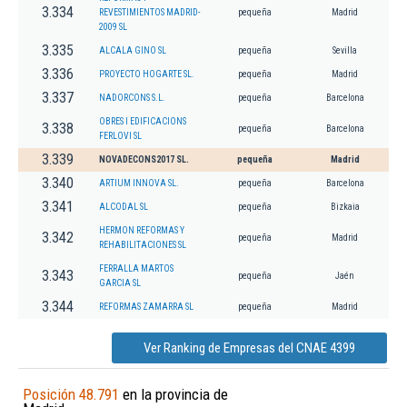
3.334
REVESTIMIENTOS MADRID-
pequeña
Madrid
2009 SL
3.335
ALCALA GINO SL
pequeña
Sevilla
3.336
PROYECTO HOGARTE SL.
pequeña
Madrid
3.337
NADORCONS S.L.
pequeña
Barcelona
OBRES I EDIFICACIONS
3.338
pequeña
Barcelona
FERLOVI SL
3.339
NOVADECONS2017 SL.
pequeña
Madrid
3.340
ARTIUM INNOVA SL.
pequeña
Barcelona
3.341
ALCODAL SL
pequeña
Bizkaia
HERMON REFORMAS Y
3.342
pequeña
Madrid
REHABILITACIONES SL
FERRALLA MARTOS
3.343
pequeña
Jaén
GARCIA SL
3.344
REFORMAS ZAMARRA SL
pequeña
Madrid
Ver Ranking de Empresas del CNAE 4399
Posición 48.791
en la provincia de