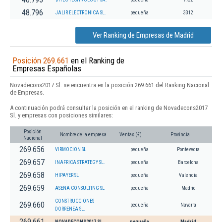
48.796
JALIR ELECTRONICA SL.
pequeña
3312
Ver Ranking de Empresas de Madrid
Posición 269.661
en el Ranking de
Empresas Españolas
Novadecons2017 Sl. se encuentra en la posición 269.661 del Ranking Nacional
de Empresas.
A continuación podrá consultar la posición en el ranking de Novadecons2017
Sl. y empresas con posiciones similares:
Posición
Nombre de la empresa
Ventas (€)
Provincia
Nacional
269.656
VIRMOCION SL
pequeña
Pontevedra
269.657
INAFRICA STRATEGY SL.
pequeña
Barcelona
269.658
HIPAYER SL
pequeña
Valencia
269.659
ASENA CONSULTING SL
pequeña
Madrid
CONSTRUCCIONES
269.660
pequeña
Navarra
DORRENEA SL.
269.661
NOVADECONS2017 SL.
pequeña
Madrid