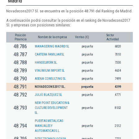
Madrid
Novadecons2017 Sl. se encuentra en la posición 48.791 del Ranking de Madrid.
A continuación podrá consultar la posición en el ranking de Novadecons2017
Sl. y empresas con posiciones similares:
Posición
Sector
Nombre de la empresa
Ventas (€)
Provincia
Actividad
48.786
MANAGERING MADRID SL
pequeña
6820
48.787
CARTERA FAMILIAR SL
pequeña
7010
48.788
HANDELWERK SL.
pequeña
7330
48.789
VINUMIUM IMPORT SL
pequeña
4634
48.790
ASENA CONSULTING SL
pequeña
7499
48.791
NOVADECONS2017 SL.
pequeña
4399
48.792
JULIO BLAZQUEZ SL
pequeña
4771
NEW POINT EDUCATION &
48.793
CULTURE DEVELOPMENT
pequeña
8552
SL.
PUERTAS METALICAS
48.794
MANUALES Y
pequeña
2512
AUTOMATICAS S.L.
48.795
DITEC TECHNOLOGY SA.
pequeña
7722