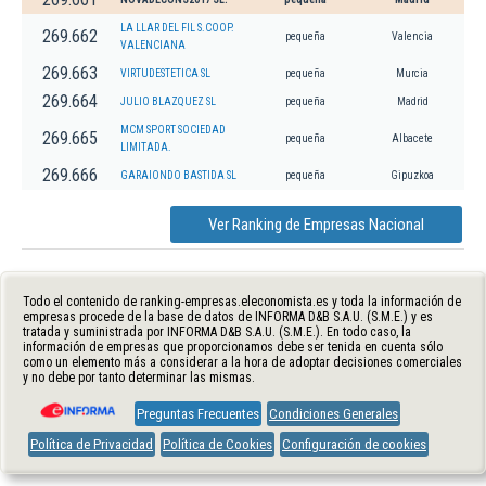
LA LLAR DEL FIL S.COOP.
269.662
pequeña
Valencia
VALENCIANA
269.663
VIRTUDESTETICA SL
pequeña
Murcia
269.664
JULIO BLAZQUEZ SL
pequeña
Madrid
MCM SPORT SOCIEDAD
269.665
pequeña
Albacete
LIMITADA.
269.666
GARAIONDO BASTIDA SL
pequeña
Gipuzkoa
Ver Ranking de Empresas Nacional
Todo el contenido de ranking-empresas.eleconomista.es y toda la información de
empresas procede de la base de datos de INFORMA D&B S.A.U. (S.M.E.) y es
tratada y suministrada por INFORMA D&B S.A.U. (S.M.E.). En todo caso, la
información de empresas que proporcionamos debe ser tenida en cuenta sólo
como un elemento más a considerar a la hora de adoptar decisiones comerciales
y no debe por tanto determinar las mismas.
Preguntas Frecuentes
Condiciones Generales
Política de Privacidad
Política de Cookies
Configuración de cookies