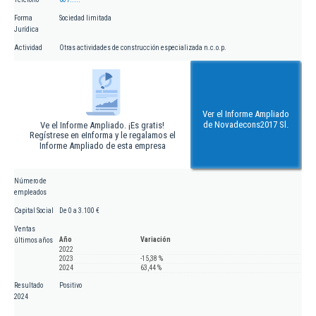
Forma
Sociedad limitada
Jurídica
Actividad
Otras actividades de construcción especializada n.c.o.p.
Ver el Informe Ampliado
de Novadecons2017 Sl.
Ve el Informe Ampliado. ¡Es gratis!
Regístrese en eInforma y le regalamos el
Informe Ampliado de esta empresa
Número de
empleados
Capital Social
De 0 a 3.100 €
Ventas
Año
Variación
últimos años
2022
2023
-15,38 %
2024
63,44 %
Resultado
Positivo
2024