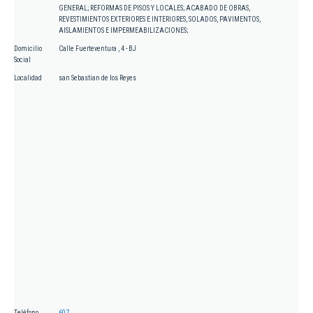
GENERAL; REFORMAS DE PISOS Y LOCALES; ACABADO DE OBRAS,
REVESTIMIENTOS EXTERIORES E INTERIORES, SOLADOS, PAVIMENTOS,
AISLAMIENTOS E IMPERMEABILIZACIONES;
Domicilio
Calle Fuerteventura , 4 - BJ
Social
Localidad
san Sebastian de los Reyes
Teléfono
607.....