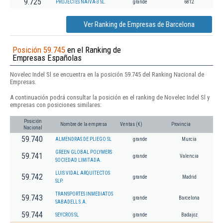
9.725
PROJECTES NAIVA-3 SL.
grande
6812
Ver Ranking de Empresas de Barcelona
Posición 59.745
en el Ranking de
Empresas Españolas
Novelec Indel Sl se encuentra en la posición 59.745 del Ranking Nacional de
Empresas.
A continuación podrá consultar la posición en el ranking de Novelec Indel Sl y
empresas con posiciones similares:
Posición
Nombre de la empresa
Ventas (€)
Provincia
Nacional
59.740
ALMENDRAS DE PLIEGO SL
grande
Murcia
GREEN GLOBAL POLYMERS
59.741
grande
Valencia
SOCIEDAD LIMITADA.
LUIS VIDAL ARQUITECTOS
59.742
grande
Madrid
SLP.
TRANSPORTES INMEDIATOS
59.743
grande
Barcelona
SABADELL S.A.
59.744
SEYCROS SL
grande
Badajoz