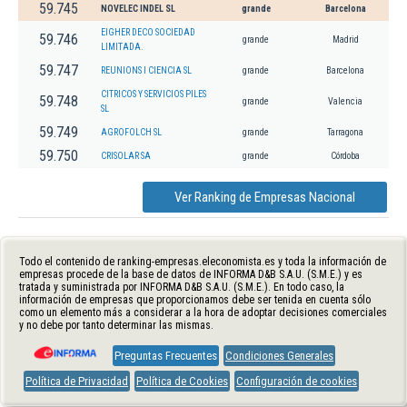
59.745
NOVELEC INDEL SL
grande
Barcelona
EIGHER DECO SOCIEDAD
59.746
grande
Madrid
LIMITADA.
59.747
REUNIONS I CIENCIA SL
grande
Barcelona
CITRICOS Y SERVICIOS PILES
59.748
grande
Valencia
SL
59.749
AGROFOLCH SL
grande
Tarragona
59.750
CRISOLAR SA
grande
Córdoba
Ver Ranking de Empresas Nacional
Todo el contenido de ranking-empresas.eleconomista.es y toda la información de
empresas procede de la base de datos de INFORMA D&B S.A.U. (S.M.E.) y es
tratada y suministrada por INFORMA D&B S.A.U. (S.M.E.). En todo caso, la
información de empresas que proporcionamos debe ser tenida en cuenta sólo
como un elemento más a considerar a la hora de adoptar decisiones comerciales
y no debe por tanto determinar las mismas.
Preguntas Frecuentes
Condiciones Generales
Política de Privacidad
Política de Cookies
Configuración de cookies