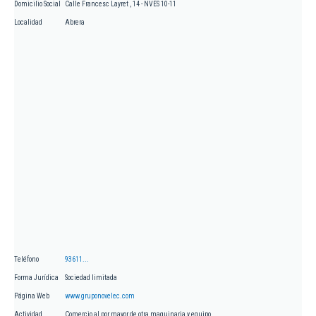
Domicilio Social
Calle Francesc Layret , 14 - NVES 10-11
Localidad
Abrera
Teléfono
93611...
Forma Jurídica
Sociedad limitada
Página Web
www.gruponovelec.com
Actividad
Comercio al por mayor de otra maquinaria y equipo