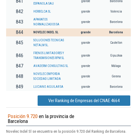
841
grande
Barcelona
ESPANOLA SAU
842
HERBELCA SL
grande
Valencia
APARATOS
843
grande
Barcelona
NORMALIZADOS SA
844
NOVELEC INDEL SL
grande
Barcelona
SOLUCIONES TECNICAS
845
grande
Castellon
NETALM SL.
FRENOS LIMITADORES Y
846
grande
Gipuzkoa
TRANSMISIONES RPM SL
847
AVADERM CONSULTING SL
grande
Málaga
NOVELEC EMPORDA
848
grande
Gerona
SOCIEDAD LIMITADA
849
LUCIANO AGUILAR SA
grande
Barcelona
Ver Ranking de Empresas del CNAE 4664
Posición 9.720
en la provincia de
Barcelona
Novelec Indel Sl se encuentra en la posición 9.720 del Ranking de Barcelona.