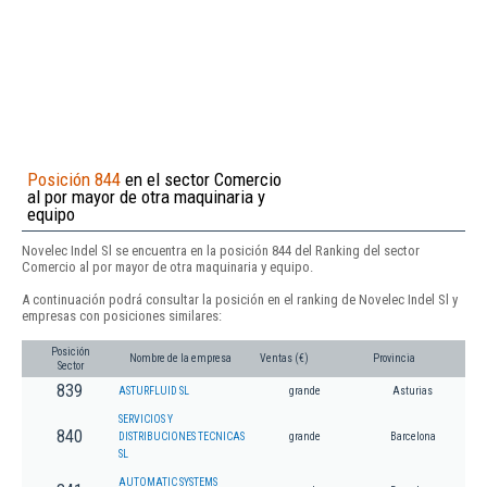
Posición 844
en el sector Comercio
al por mayor de otra maquinaria y
equipo
Novelec Indel Sl se encuentra en la posición 844 del Ranking del sector
Comercio al por mayor de otra maquinaria y equipo.
A continuación podrá consultar la posición en el ranking de Novelec Indel Sl y
empresas con posiciones similares:
Posición
Nombre de la empresa
Ventas (€)
Provincia
Sector
839
ASTURFLUID SL
grande
Asturias
SERVICIOS Y
840
DISTRIBUCIONES TECNICAS
grande
Barcelona
SL
AUTOMATIC SYSTEMS