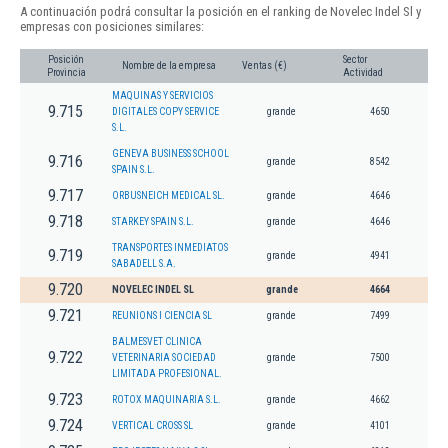
A continuación podrá consultar la posición en el ranking de Novelec Indel Sl y
empresas con posiciones similares:
Posición
Sector
Nombre de la empresa
Ventas (€)
Provincia
Actividad
MAQUINAS Y SERVICIOS
9.715
DIGITALES COPY SERVICE
grande
4650
S.L.
GENEVA BUSINESS SCHOOL
9.716
grande
8542
SPAIN S.L.
9.717
ORBUSNEICH MEDICAL SL.
grande
4646
9.718
STARKEY SPAIN S.L.
grande
4646
TRANSPORTES INMEDIATOS
9.719
grande
4941
SABADELL S.A.
9.720
NOVELEC INDEL SL
grande
4664
9.721
REUNIONS I CIENCIA SL
grande
7499
BALMESVET CLINICA
9.722
VETERINARIA SOCIEDAD
grande
7500
LIMITADA PROFESIONAL.
9.723
ROTOX MAQUINARIA S.L.
grande
4662
9.724
VERTICAL CROSS SL
grande
4101