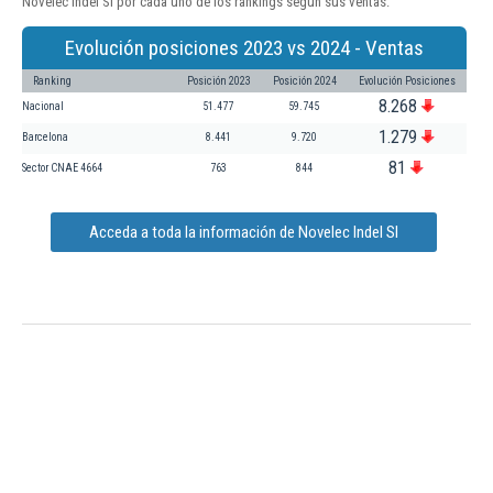
Novelec Indel Sl por cada uno de los rankings según sus ventas:
Evolución posiciones 2023 vs 2024 - Ventas
Ranking
Posición 2023
Posición 2024
Evolución Posiciones
8.268
Nacional
51.477
59.745
1.279
Barcelona
8.441
9.720
81
Sector CNAE 4664
763
844
Acceda a toda la información de Novelec Indel Sl