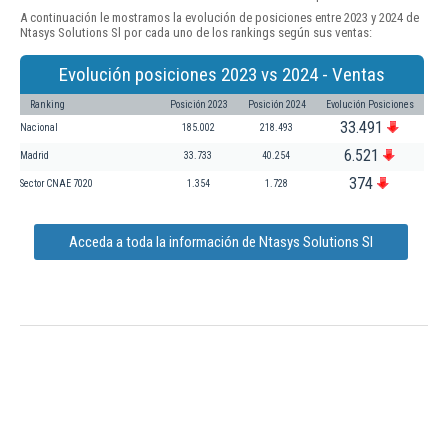
A continuación le mostramos la evolución de posiciones entre 2023 y 2024 de
Ntasys Solutions Sl por cada uno de los rankings según sus ventas:
Evolución posiciones 2023 vs 2024 - Ventas
Ranking
Posición 2023
Posición 2024
Evolución Posiciones
33.491
Nacional
185.002
218.493
6.521
Madrid
33.733
40.254
374
Sector CNAE 7020
1.354
1.728
Acceda a toda la información de Ntasys Solutions Sl