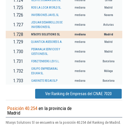
1.724
GESTIO JOSMAN 2005 SL
mediana
Lérida
1.725
ROSI LA LOCA WORLD SL.
mediana
Madrid
1.726
INVERSIONES JAVEL SL
mediana
Navarra
JEDUAR DESARROLLOS DE
1.727
mediana
Asturias
INVERSIONES SL
1.728
NTASYS SOLUTIONS SL
mediana
Madrid
1.729
QUANTICA ASESORES S.A.
mediana
Madrid
PERANALA SERVICIOS Y
1.730
mediana
Madrid
GESTIONES SL.
1.731
FERSZTENBERG LEV S.L.
mediana
Barcelona
GRUPO EMPRESARIAL
1.732
mediana
Málaga
EDUKA SL.
1.733
GABINETE REGAS SLP
mediana
Barcelona
Ver Ranking de Empresas del CNAE 7020
Posición 40.254
en la provincia de
Madrid
Ntasys Solutions Sl se encuentra en la posición 40.254 del Ranking de Madrid.