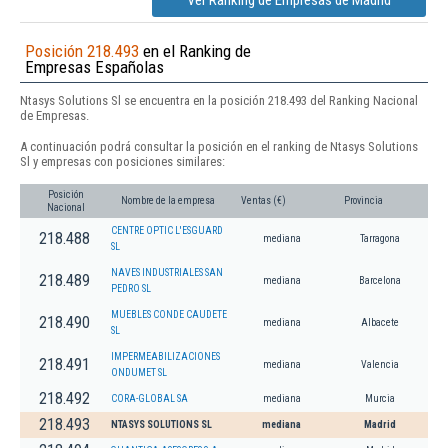
Ver Ranking de Empresas de Madrid
Posición 218.493
en el Ranking de
Empresas Españolas
Ntasys Solutions Sl se encuentra en la posición 218.493 del Ranking Nacional
de Empresas.
A continuación podrá consultar la posición en el ranking de Ntasys Solutions
Sl y empresas con posiciones similares:
Posición
Nombre de la empresa
Ventas (€)
Provincia
Nacional
CENTRE OPTIC L'ESGUARD
218.488
mediana
Tarragona
SL
NAVES INDUSTRIALES SAN
218.489
mediana
Barcelona
PEDRO SL
MUEBLES CONDE CAUDETE
218.490
mediana
Albacete
SL
IMPERMEABILIZACIONES
218.491
mediana
Valencia
ONDUMET SL
218.492
CORA-GLOBAL SA
mediana
Murcia
218.493
NTASYS SOLUTIONS SL
mediana
Madrid