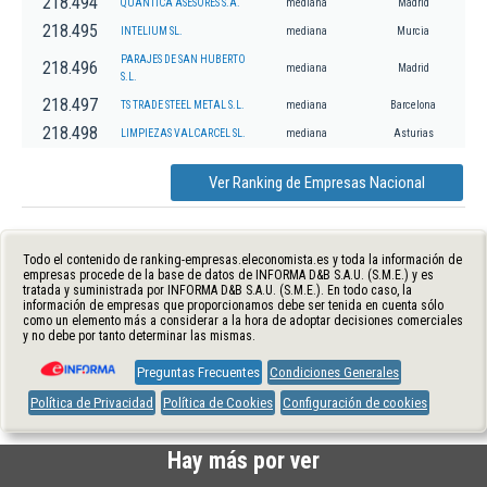
218.494
QUANTICA ASESORES S.A.
mediana
Madrid
218.495
INTELIUM SL.
mediana
Murcia
PARAJES DE SAN HUBERTO
218.496
mediana
Madrid
S.L.
218.497
TS TRADE STEEL METAL S.L.
mediana
Barcelona
218.498
LIMPIEZAS VALCARCEL SL.
mediana
Asturias
Ver Ranking de Empresas Nacional
Todo el contenido de ranking-empresas.eleconomista.es y toda la información de
empresas procede de la base de datos de INFORMA D&B S.A.U. (S.M.E.) y es
tratada y suministrada por INFORMA D&B S.A.U. (S.M.E.). En todo caso, la
información de empresas que proporcionamos debe ser tenida en cuenta sólo
como un elemento más a considerar a la hora de adoptar decisiones comerciales
y no debe por tanto determinar las mismas.
Preguntas Frecuentes
Condiciones Generales
Política de Privacidad
Política de Cookies
Configuración de cookies
Hay más por ver