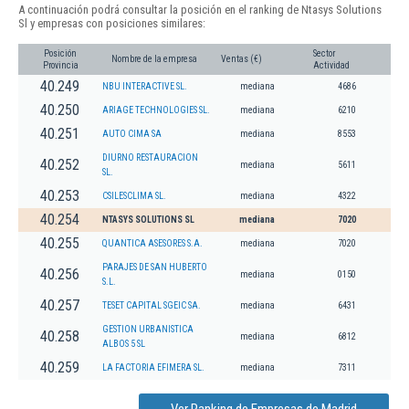
A continuación podrá consultar la posición en el ranking de Ntasys Solutions
Sl y empresas con posiciones similares:
Posición
Sector
Nombre de la empresa
Ventas (€)
Provincia
Actividad
40.249
NBU INTERACTIVE SL.
mediana
4686
40.250
ARIAGE TECHNOLOGIES SL.
mediana
6210
40.251
AUTO CIMA SA
mediana
8553
DIURNO RESTAURACION
40.252
mediana
5611
SL.
40.253
CSILESCLIMA SL.
mediana
4322
40.254
NTASYS SOLUTIONS SL
mediana
7020
40.255
QUANTICA ASESORES S.A.
mediana
7020
PARAJES DE SAN HUBERTO
40.256
mediana
0150
S.L.
40.257
TESET CAPITAL SGEIC SA.
mediana
6431
GESTION URBANISTICA
40.258
mediana
6812
ALBOS 5 SL
40.259
LA FACTORIA EFIMERA SL.
mediana
7311