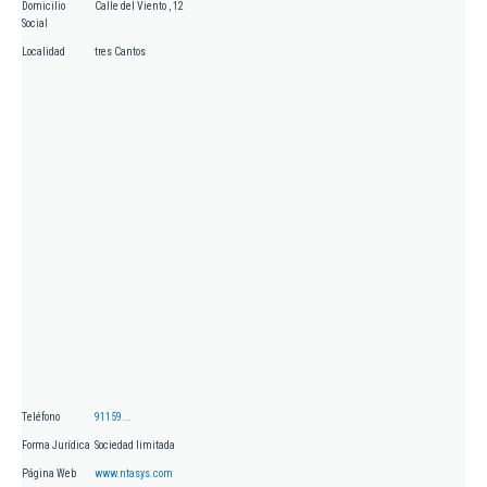
Domicilio
Calle del Viento , 12
Social
Localidad
tres Cantos
Teléfono
91159...
Forma Jurídica
Sociedad limitada
Página Web
www.ntasys.com