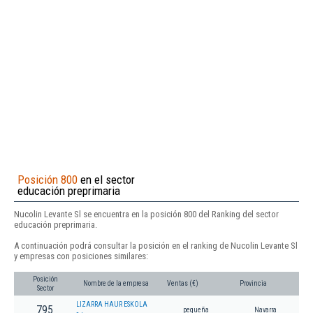
Posición 800
en el sector
educación preprimaria
Nucolin Levante Sl se encuentra en la posición 800 del Ranking del sector
educación preprimaria.
A continuación podrá consultar la posición en el ranking de Nucolin Levante Sl
y empresas con posiciones similares:
Posición
Nombre de la empresa
Ventas (€)
Provincia
Sector
LIZARRA HAUR ESKOLA
795
pequeña
Navarra