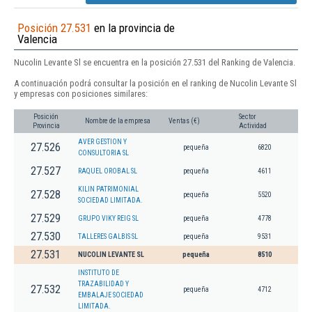
Posición 27.531
en la provincia de
Valencia
Nucolin Levante Sl se encuentra en la posición 27.531 del Ranking de Valencia.
A continuación podrá consultar la posición en el ranking de Nucolin Levante Sl
y empresas con posiciones similares:
Posición
Sector
Nombre de la empresa
Ventas (€)
Provincia
Actividad
AVER GESTION Y
27.526
pequeña
6820
CONSULTORIA SL
27.527
RAQUEL OROBAL SL
pequeña
4611
KILIN PATRIMONIAL
27.528
pequeña
5520
SOCIEDAD LIMITADA.
27.529
GRUPO VIKY REIG SL
pequeña
4778
27.530
TALLERES GALBIS SL
pequeña
9531
27.531
NUCOLIN LEVANTE SL
pequeña
8510
INSTITUTO DE
TRAZABILIDAD Y
27.532
pequeña
4712
EMBALAJE SOCIEDAD
LIMITADA.