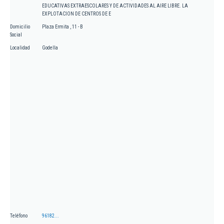
EDUCATIVAS EXTRAESCOLARES Y DE ACTIVIDADES AL AIRE LIBRE. LA
EXPLOTACION DE CENTROS DE E
Domicilio
Plaza Ermita , 11 - B
Social
Localidad
Godella
Teléfono
96182...