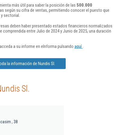
ienta más útil para saber la posición de las
500.000
s según su cifra de ventas, permitiendo conocer el puesto que
y sectorial.
presas deben haber presentado estados financieros normalizados
re comprendida entre Julio de 2024 y Junio de 2025, una duración
 acceda a su informe en eInforma pulsando
aquí
.
oda la información de Nundis Sl.
undis Sl.
icasim , 38