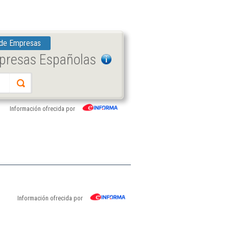
 de Empresas
mpresas Españolas
Información ofrecida por
Información ofrecida por