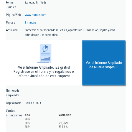
Forma
Sociedad limitada
Jurídica
Página Web
www.nunue.com
Marcas
1 marcas
Actividad
Comercio al por menor de muebles, aparatos de iluminación, vajilla y otros
artículos de uso doméstico
Ver el Informe Ampliado
de Nunue Sitges Sl
Ve el Informe Ampliado. ¡Es gratis!
Regístrese en eInforma y le regalamos el
Informe Ampliado de esta empresa
Número de
empleados
Capital Social
De 0 a 3.100 €
Ventas
Año
Variación
últimos años
2022
2023
-26,06 %
2024
59,34 %