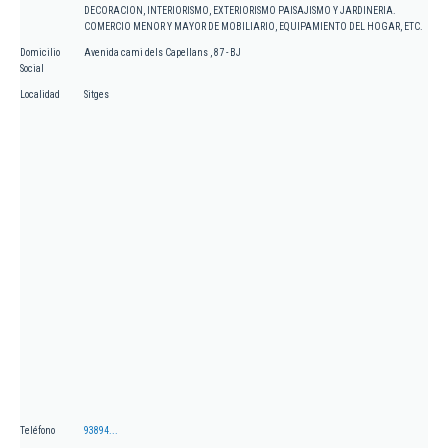
DECORACION, INTERIORISMO, EXTERIORISMO PAISAJISMO Y JARDINERIA.
COMERCIO MENOR Y MAYOR DE MOBILIARIO, EQUIPAMIENTO DEL HOGAR, ETC.
Domicilio
Avenida cami dels Capellans , 87 - BJ
Social
Localidad
Sitges
Teléfono
93894...