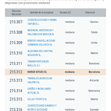
empresas con posiciones similares:
Posición
Nombre de la empresa
Ventas (€)
Provincia
Nacional
CONSTRUCCIONES Y OBRAS
215.307
mediana
Cáceres
TAPIAS S.L.
MEDIRVAL ASISTENCIA Y
215.308
mediana
Toledo
VALORACION MEDICA SL
SERVEIS I ANIVELLACIONS
215.309
mediana
Lérida
GERMANS GELONCH SL
ALBORAN ESG CAPITAL
215.310
mediana
Madrid
ADVISORY SL.
TRANSPORTS-GRUES
215.311
mediana
Barcelona
MALLOL S.L.
215.312
NUNUE SITGES SL
mediana
Barcelona
TRABAJOS AGRICOLAS
215.313
mediana
Alicante
CALPRIC SL.
DISEÑO Y MOBILIARIO
215.314
mediana
Salamanca
ACTUAL SL.
215.315
VILLA Y PUNTO SL.
mediana
Madrid
CONFECCIONES GARRIDO Y
215.316
MUÑOZ SOCIEDAD
mediana
Granada