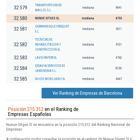
TRANSPORTS-GRUES
32.579
mediana
4941
MALLOL S.L.
32.580
NUNUE SITGES SL
mediana
4755
GERMANS SOLE FRESQUET
32.581
mediana
5611
S.L.
TECNICAS DE
32.582
REHABILITACION Y
mediana
4101
CONSTRUCCION SL
32.583
LAVIS PAPERS SL
mediana
4762
DESAVIA SERVICIOS DE
32.584
mediana
8130
JARDINERIA S.L.
32.585
NUCHI MOBILIARIO SL
mediana
4647
Ver Ranking de Empresas de Barcelona
Posición 215.312
en el Ranking de
Empresas Españolas
Nunue Sitges Sl se encuentra en la posición 215.312 del Ranking Nacional de
Empresas.
A continuación podrá consultar la posición en el ranking de Nunue Sitges Sl y