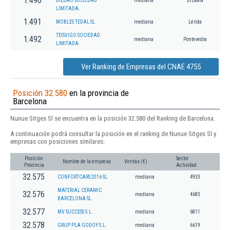
1.490
BILBAO SOCIEDAD
mediana
Bizkaia
LIMITADA.
1.491
MOBLES TEDAL SL
mediana
Lérida
TEISVIGO SOCIEDAD
1.492
mediana
Pontevedra
LIMITADA.
Ver Ranking de Empresas del CNAE 4755
Posición 32.580
en la provincia de
Barcelona
Nunue Sitges Sl se encuentra en la posición 32.580 del Ranking de Barcelona.
A continuación podrá consultar la posición en el ranking de Nunue Sitges Sl y
empresas con posiciones similares:
Posición
Sector
Nombre de la empresa
Ventas (€)
Provincia
Actividad
32.575
CONFORTCARS 2016 SL.
mediana
4933
MATERIAL CERAMIC
32.576
mediana
4683
BARCELONA SL.
32.577
MV SUCCESS S.L.
mediana
6811
32.578
GRUP PLA GODOY S.L.
mediana
6619