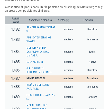
A continuación podrá consultar la posición en el ranking de Nunue Sitges Sl y
empresas con posiciones similares:
Posición
Nombre de la empresa
Ventas (€)
Provincia
Sector
ALMOHADAS MONTSERRAT
1.482
mediana
Barcelona
SL
AMBIENTES Y ESPACIOS
1.483
mediana
Salamanca
VIVOS SL.
MUEBLES HERRERA
1.484
CAMPILLO SOCIEDAD
mediana
Sevilla
LIMITADA.
1.485
LOLA MOBILI SL
mediana
Huelva
J.A. PROJECTES I
1.486
mediana
Barcelona
REFORMES INTERIORS SL.
1.487
NUNUE SITGES SL
mediana
Barcelona
DISEÑO Y MOBILIARIO
1.488
mediana
Salamanca
ACTUAL SL.
EL DON TRESILLO CATALAN
1.489
mediana
Tarragona
SL
MOBALCO ESTUDIO