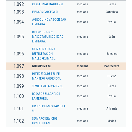
1.092
CEREALES ALMAGUER SL.
mediana
Toledo
1.093
PIENSOS CARRERA SL.
mediana
Cantabria
AGROQUINOVA SOCIEDAD
1.094
mediana
Sevilla
LIMITADA.
DISTRIBUCIONES
1.095
MASCOTASUR SOCIEDAD
mediana
Jaén
LIMITADA.
CLIMATIZACION Y
1.096
REFRIGERACION
mediana
Baleares
MALLORKLIMA SL.
1.097
NUTRIPEMA SL
mediana
Pontevedra
HEREDEROS DE FELIPE
1.098
mediana
Huelva
MANTERO PARREÑO SL
1.099
SEMILLEROS ALVAREZ SL
mediana
Toledo
ROSAS DE BUSCAFLOR
1.100
mediana
Sevilla
LAMEJOR SL
GRUPO PIENSOS BARBERA
1.101
mediana
Alicante
SL
SERMARC SERVICIOS
1.102
mediana
Madrid
HOSTELERIA SL.