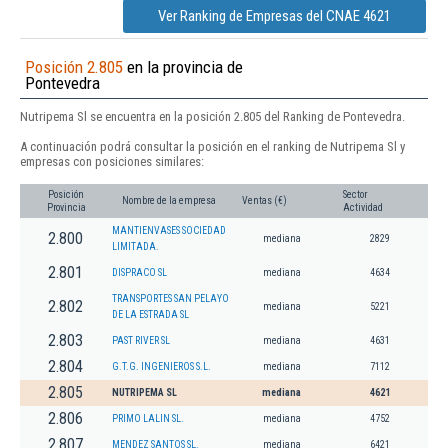
Ver Ranking de Empresas del CNAE 4621
Posición 2.805
en la provincia de
Pontevedra
Nutripema Sl se encuentra en la posición 2.805 del Ranking de Pontevedra.
A continuación podrá consultar la posición en el ranking de Nutripema Sl y
empresas con posiciones similares:
Posición
Sector
Nombre de la empresa
Ventas (€)
Provincia
Actividad
MANTIENVASES SOCIEDAD
2.800
mediana
2829
LIMITADA.
2.801
DISPRACO SL
mediana
4634
TRANSPORTES SAN PELAYO
2.802
mediana
5221
DE LA ESTRADA SL
2.803
PAST RIVER SL
mediana
4631
2.804
G.T.G. INGENIEROS S.L.
mediana
7112
2.805
NUTRIPEMA SL
mediana
4621
2.806
PRIMO LALIN SL.
mediana
4752
2.807
MENDEZ SANTOS SL.
mediana
6421