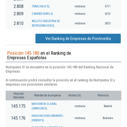
2.808
TRASLOAJO SL.
mediana
4711
2.809
2 MARES DEMIL SL
mediana
6210
MEJUTO INDUSTRIA DE
2.810
mediana
2825
REFRIGERACION SL
Ver Ranking de Empresas de Pontevedra
Posición 145.180
en el Ranking de
Empresas Españolas
Nutripema Sl se encuentra en la posición 145.180 del Ranking Nacional de
Empresas.
A continuación podrá consultar la posición en el ranking de Nutripema Sl y
empresas con posiciones similares:
Posición
Nombre de la empresa
Ventas (€)
Provincia
Nacional
MAYORISTA GLOBAL
145.175
mediana
Madrid
CARNICAS SL.
INNOVACIONS URBANES I
145.176
mediana
Baleares
DISSENY SL.