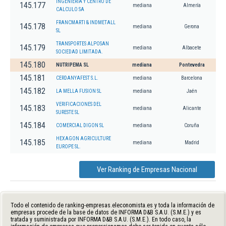
INGENIERIA Y CENTRO DE
145.177
mediana
Almería
CALCULO SA
FRANCMARTI & INDMETALL
145.178
mediana
Gerona
SL
TRANSPORTES ALPOSAN
145.179
mediana
Albacete
SOCIEDAD LIMITADA.
145.180
NUTRIPEMA SL
mediana
Pontevedra
145.181
CERDANYAFEST S.L.
mediana
Barcelona
145.182
LA MELLA FUSION SL
mediana
Jaén
VERIFICACIONES DEL
145.183
mediana
Alicante
SURESTE SL
145.184
COMERCIAL DIGON SL
mediana
Coruña
HEXAGON AGRICULTURE
145.185
mediana
Madrid
EUROPE SL.
Ver Ranking de Empresas Nacional
Todo el contenido de ranking-empresas.eleconomista.es y toda la información de
empresas procede de la base de datos de INFORMA D&B S.A.U. (S.M.E.) y es
tratada y suministrada por INFORMA D&B S.A.U. (S.M.E.). En todo caso, la