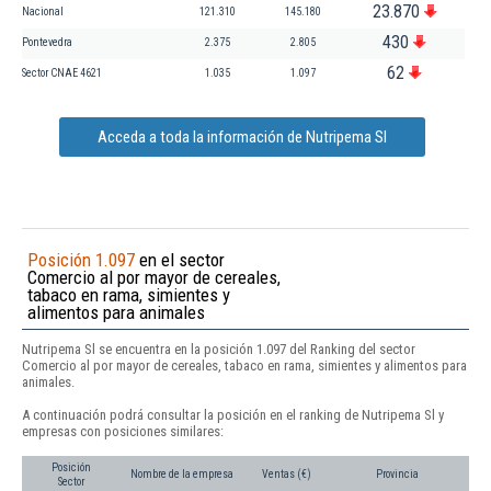
23.870
Nacional
121.310
145.180
430
Pontevedra
2.375
2.805
62
Sector CNAE 4621
1.035
1.097
Acceda a toda la información de Nutripema Sl
Posición 1.097
en el sector
Comercio al por mayor de cereales,
tabaco en rama, simientes y
alimentos para animales
Nutripema Sl se encuentra en la posición 1.097 del Ranking del sector
Comercio al por mayor de cereales, tabaco en rama, simientes y alimentos para
animales.
A continuación podrá consultar la posición en el ranking de Nutripema Sl y
empresas con posiciones similares:
Posición
Nombre de la empresa
Ventas (€)
Provincia
Sector