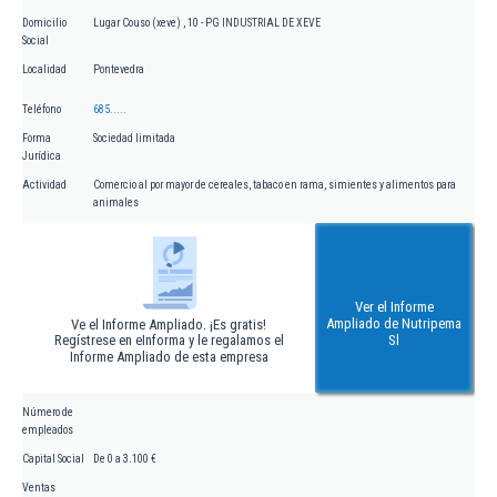
Domicilio
Lugar Couso (xeve) , 10 - PG INDUSTRIAL DE XEVE
Social
Localidad
Pontevedra
Teléfono
685.....
Forma
Sociedad limitada
Jurídica
Actividad
Comercio al por mayor de cereales, tabaco en rama, simientes y alimentos para
animales
Ver el Informe
Ampliado de Nutripema
Ve el Informe Ampliado. ¡Es gratis!
Regístrese en eInforma y le regalamos el
Sl
Informe Ampliado de esta empresa
Número de
empleados
Capital Social
De 0 a 3.100 €
Ventas