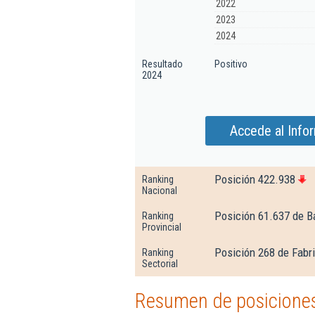
2022
2023
2024
Resultado
Positivo
2024
Accede al Info
Posición 422.938
Ranking
Nacional
Posición 61.637 de B
Ranking
Provincial
Posición 268 de Fabr
Ranking
Sectorial
Resumen de posiciones