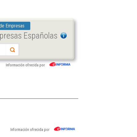
 de Empresas
mpresas Españolas
Información ofrecida por
Información ofrecida por