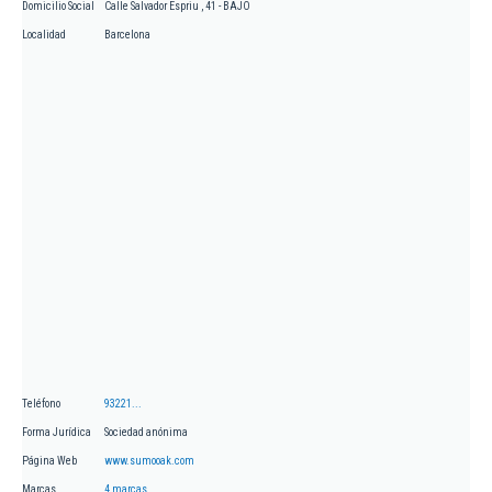
Domicilio Social
Calle Salvador Espriu , 41 - BAJO
Localidad
Barcelona
Teléfono
93221...
Forma Jurídica
Sociedad anónima
Página Web
www.sumooak.com
Marcas
4 marcas