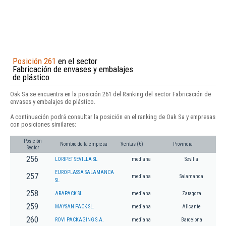
Posición 261
en el sector
Fabricación de envases y embalajes
de plástico
Oak Sa se encuentra en la posición 261 del Ranking del sector Fabricación de
envases y embalajes de plástico.
A continuación podrá consultar la posición en el ranking de Oak Sa y empresas
con posiciones similares:
Posición
Nombre de la empresa
Ventas (€)
Provincia
Sector
256
LORIPET SEVILLA SL
mediana
Sevilla
EUROPLASSA SALAMANCA
257
mediana
Salamanca
SL
258
ARAPACK SL
mediana
Zaragoza
259
MAYSAN PACK SL.
mediana
Alicante
260
ROVI PACKAGING S.A.
mediana
Barcelona