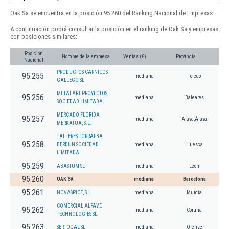
Oak Sa se encuentra en la posición 95.260 del Ranking Nacional de Empresas.
A continuación podrá consultar la posición en el ranking de Oak Sa y empresas
con posiciones similares:
Posición
Nombre de la empresa
Ventas (€)
Provincia
Nacional
PRODUCTOS CARNICOS
95.255
mediana
Toledo
GALLEGO SL
METALART PROYECTOS
95.256
mediana
Baleares
SOCIEDAD LIMITADA.
MERCADO FLORIDA
95.257
mediana
Arava,Álava
MERKATUA, S.L.
TALLERES TORRALBA
95.258
BERDUN SOCIEDAD
mediana
Huesca
LIMITADA.
95.259
ABASTUM SL
mediana
León
95.260
OAK SA
mediana
Barcelona
95.261
NOVASPICE, S.L.
mediana
Murcia
COMERCIAL ALFAVE
95.262
mediana
Coruña
TECHNOLOGIES SL.
95.263
SERTOGAL SL
mediana
Orense