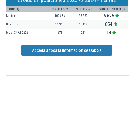
Ranking
Posición 2023
Posición 2024
Evolución Posiciones
5.626
Nacional
100.886
95.260
854
Barcelona
15.966
15.112
14
Sector CNAE 2222
275
261
Acceda a toda la información de Oak Sa