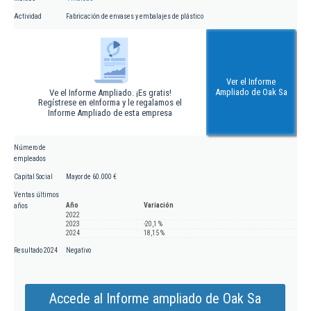
Actividad
Fabricación de envases y embalajes de plástico
Ver el Informe
Ampliado de Oak Sa
Ve el Informe Ampliado. ¡Es gratis!
Regístrese en eInforma y le regalamos el
Informe Ampliado de esta empresa
Número de
empleados
Capital Social
Mayor de 60.000 €
Ventas últimos
Año
Variación
años
2022
2023
-20,1 %
2024
18,15 %
Resultado 2024
Negativo
Accede al Informe ampliado de Oak Sa