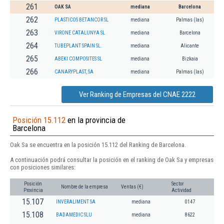
261
OAK SA
mediana
Barcelona
262
PLASTICOS BETANCOR SL
mediana
Palmas (las)
263
VIRONE CATALUNYA SL
mediana
Barcelona
264
TUBEPLANT SPAIN SL.
mediana
Alicante
265
ABEKI COMPOSITES SL
mediana
Bizkaia
266
CANARYPLAST, SA
mediana
Palmas (las)
Ver Ranking de Empresas del CNAE 2222
Posición 15.112
en la provincia de
Barcelona
Oak Sa se encuentra en la posición 15.112 del Ranking de Barcelona.
A continuación podrá consultar la posición en el ranking de Oak Sa y empresas
con posiciones similares:
Posición
Sector
Nombre de la empresa
Ventas (€)
Provincia
Actividad
15.107
INVERALIMENT SA
mediana
0147
15.108
BADAMEDIC SLU
mediana
8622