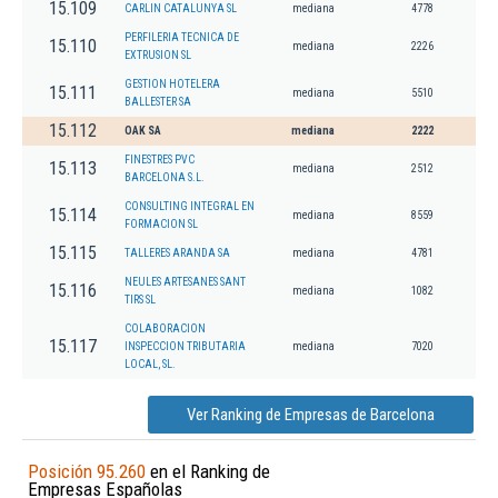
15.109
CARLIN CATALUNYA SL
mediana
4778
PERFILERIA TECNICA DE
15.110
mediana
2226
EXTRUSION SL
GESTION HOTELERA
15.111
mediana
5510
BALLESTER SA
15.112
OAK SA
mediana
2222
FINESTRES PVC
15.113
mediana
2512
BARCELONA S.L.
CONSULTING INTEGRAL EN
15.114
mediana
8559
FORMACION SL
15.115
TALLERES ARANDA SA
mediana
4781
NEULES ARTESANES SANT
15.116
mediana
1082
TIRS SL
COLABORACION
15.117
INSPECCION TRIBUTARIA
mediana
7020
LOCAL, SL.
Ver Ranking de Empresas de Barcelona
Posición 95.260
en el Ranking de
Empresas Españolas