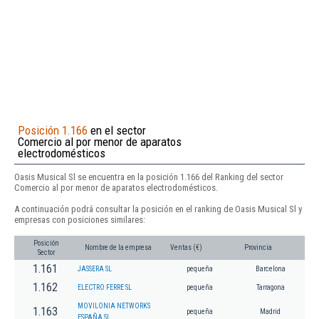
Posición 1.166
en el sector
Comercio al por menor de aparatos
electrodomésticos
Oasis Musical Sl se encuentra en la posición 1.166 del Ranking del sector
Comercio al por menor de aparatos electrodomésticos.
A continuación podrá consultar la posición en el ranking de Oasis Musical Sl y
empresas con posiciones similares:
Posición
Nombre de la empresa
Ventas (€)
Provincia
Sector
1.161
JASSERA SL
pequeña
Barcelona
1.162
ELECTRO FERRE SL
pequeña
Tarragona
MOVILONIA NETWORKS
1.163
pequeña
Madrid
ESPAÑA SL