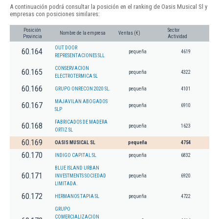
A continuación podrá consultar la posición en el ranking de Oasis Musical Sl y
empresas con posiciones similares:
Posición
Sector
Nombre de la empresa
Ventas (€)
Provincia
Actividad
OUT DOOR
60.164
pequeña
4619
REPRESENTACIONES SLL
CONSERVACION
60.165
pequeña
4322
ELECTROTERMICA SL
60.166
GRUPO ONRECON 2020 SL.
pequeña
4101
MAJAVILAN ABOGADOS
60.167
pequeña
6910
SLP
FABRICADOS DE MADERA
60.168
pequeña
1623
ORTIZ SL
60.169
OASIS MUSICAL SL
pequeña
4754
60.170
INDIGO CAPITAL SL
pequeña
6832
BLUE ISLAND URBAN
60.171
INVESTMENTS SOCIEDAD
pequeña
6920
LIMITADA.
60.172
HERMANOS TAPIA SL
pequeña
4722
GRUPO
COMERCIALIZACION