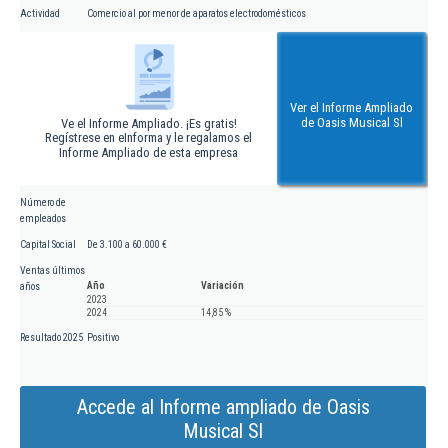
Actividad
Comercio al por menor de aparatos electrodomésticos
Ver el Informe Ampliado
de Oasis Musical Sl
Ve el Informe Ampliado. ¡Es gratis!
Regístrese en eInforma y le regalamos el
Informe Ampliado de esta empresa
Número de
empleados
Capital Social
De 3.100 a 60.000 €
Ventas últimos
Año
Variación
años
2023
2024
14,85 %
Resultado 2025
Positivo
Accede al Informe ampliado de Oasis
Musical Sl