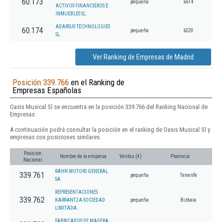
60.173
pequeña
6614
ACTIVOS FINANCIEROS E
INMUEBLES SL.
ADARSUS TECHNOLOGIES
60.174
pequeña
6220
SL.
Ver Ranking de Empresas de Madrid
Posición 339.766
en el Ranking de
Empresas Españolas
Oasis Musical Sl se encuentra en la posición 339.766 del Ranking Nacional de
Empresas.
A continuación podrá consultar la posición en el ranking de Oasis Musical Sl y
empresas con posiciones similares:
Posición
Nombre de la empresa
Ventas (€)
Provincia
Nacional
RAHN MOTORS GENERAL
339.761
pequeña
Tenerife
SA.
REPRESENTACIONES
339.762
KARRANTZA SOCIEDAD
pequeña
Bizkaia
LIMITADA.
FABRICADOS DE MADERA