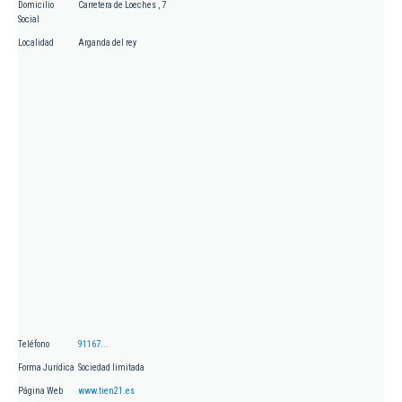
Domicilio
Carretera de Loeches , 7
Social
Localidad
Arganda del rey
Teléfono
91167...
Forma Jurídica
Sociedad limitada
Página Web
www.tien21.es