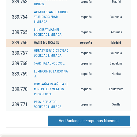
339.763
pequeña
Madrid
ORTIZ SL
ALVARO BEAMUD CORTES
339.764
STUDIO SOCIEDAD
pequeña
Valencia
LIMITADA.
LIU GREAT MARKET
339.765
pequeña
Asturias
SOCIEDAD LIMITADA.
339.766
OASIS MUSICAL SL
pequeña
Madrid
OBRAS Y SERVICIOS OYSAC
339.767
pequeña
Valencia
SOCIEDAD LIMITADA.
339.768
5PAK HALAL FOODS SL.
pequeña
Barcelona
EL RINCON DE LA ROCINA
339.769
pequeña
Huelva
SL
COMPAÑIA ESPAÑOLA DE
339.770
MINERALES Y METALES
pequeña
Pontevedra
PRECIOSOS SL.
PASAJE RELATOR
339.771
pequeña
Sevilla
SOCIEDAD LIMITADA.
Ver Ranking de Empresas Nacional