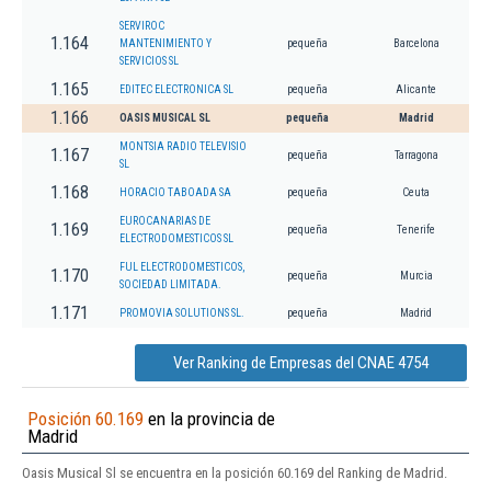
SERVIROC
1.164
MANTENIMIENTO Y
pequeña
Barcelona
SERVICIOS SL
1.165
EDITEC ELECTRONICA SL
pequeña
Alicante
1.166
OASIS MUSICAL SL
pequeña
Madrid
MONTSIA RADIO TELEVISIO
1.167
pequeña
Tarragona
SL
1.168
HORACIO TABOADA SA
pequeña
Ceuta
EUROCANARIAS DE
1.169
pequeña
Tenerife
ELECTRODOMESTICOS SL
FUL ELECTRODOMESTICOS,
1.170
pequeña
Murcia
SOCIEDAD LIMITADA.
1.171
PROMOVIA SOLUTIONS SL.
pequeña
Madrid
Ver Ranking de Empresas del CNAE 4754
Posición 60.169
en la provincia de
Madrid
Oasis Musical Sl se encuentra en la posición 60.169 del Ranking de Madrid.