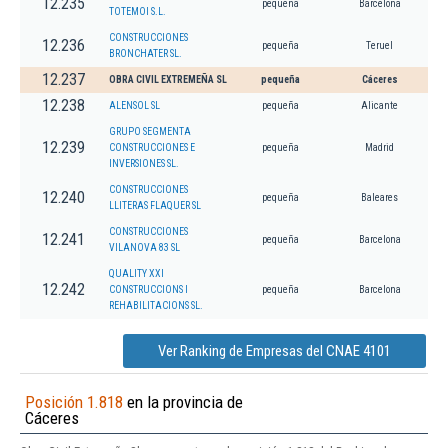
12.235
pequeña
Barcelona
TOTEMOI S.L.
CONSTRUCCIONES
12.236
pequeña
Teruel
BRONCHATER SL.
12.237
OBRA CIVIL EXTREMEÑA SL
pequeña
Cáceres
12.238
ALENSOL SL
pequeña
Alicante
GRUPO SEGMENTA
12.239
CONSTRUCCIONES E
pequeña
Madrid
INVERSIONES SL.
CONSTRUCCIONES
12.240
pequeña
Baleares
LLITERAS FLAQUER SL
CONSTRUCCIONES
12.241
pequeña
Barcelona
VILANOVA 83 SL
QUALITY XXI
12.242
CONSTRUCCIONS I
pequeña
Barcelona
REHABILITACIONS SL.
Ver Ranking de Empresas del CNAE 4101
Posición 1.818
en la provincia de
Cáceres