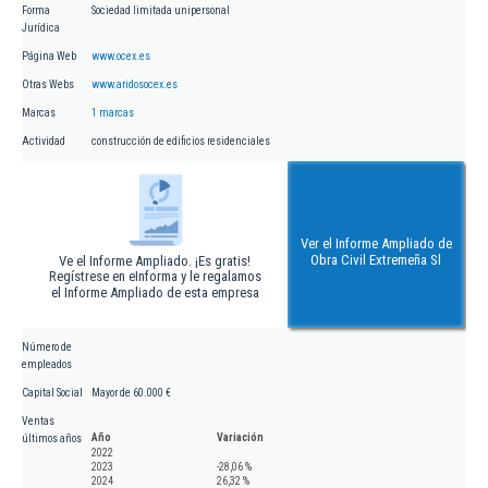
Forma
Sociedad limitada unipersonal
Jurídica
Página Web
www.ocex.es
Otras Webs
www.aridosocex.es
Marcas
1 marcas
Actividad
construcción de edificios residenciales
Ver el Informe Ampliado de
Obra Civil Extremeña Sl
Ve el Informe Ampliado. ¡Es gratis!
Regístrese en eInforma y le regalamos
el Informe Ampliado de esta empresa
Número de
empleados
Capital Social
Mayor de 60.000 €
Ventas
Año
Variación
últimos años
2022
2023
-28,06 %
2024
26,32 %