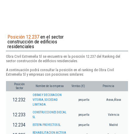
Posición 12.237
en el sector
construcción de edificios
residenciales
Obra Civil Extremeña Sl se encuentra en la posición 12.237 del Ranking del
sector construcción de edificios residenciales.
A continuación podrá consultar la posición en el ranking de Obra Civil
Extremeña Sl y empresas con posiciones similares:
Posición
Nombre de la empresa
Ventas (€)
Provincia
Sector
OBRAS Y DECORACION
12.232
VITORIA, SOCIEDAD
pequeña
Arava,Álava
LIMITADA.
CONSTRUCCIONES DIECAL
12.233
pequeña
Valencia
SL
12.234
ESTEPA PROYECTOS SL
pequeña
Madrid
REHABILITACION ACTIVA