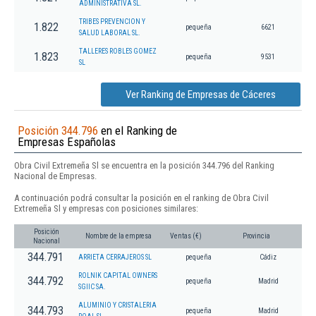
ADMINISTRATIVA SL.
TRIBES PREVENCION Y
1.822
pequeña
6621
SALUD LABORAL SL.
TALLERES ROBLES GOMEZ
1.823
pequeña
9531
SL
Ver Ranking de Empresas de Cáceres
Posición 344.796
en el Ranking de
Empresas Españolas
Obra Civil Extremeña Sl se encuentra en la posición 344.796 del Ranking
Nacional de Empresas.
A continuación podrá consultar la posición en el ranking de Obra Civil
Extremeña Sl y empresas con posiciones similares:
Posición
Nombre de la empresa
Ventas (€)
Provincia
Nacional
344.791
ARRIETA CERRAJEROS SL
pequeña
Cádiz
ROLNIK CAPITAL OWNERS
344.792
pequeña
Madrid
SGIIC SA.
ALUMINIO Y CRISTALERIA
344.793
pequeña
Madrid