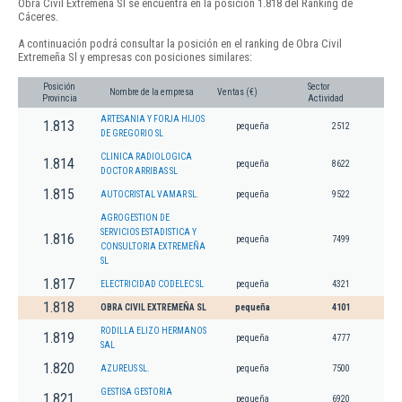
Obra Civil Extremeña Sl se encuentra en la posición 1.818 del Ranking de
Cáceres.
A continuación podrá consultar la posición en el ranking de Obra Civil
Extremeña Sl y empresas con posiciones similares:
Posición
Sector
Nombre de la empresa
Ventas (€)
Provincia
Actividad
ARTESANIA Y FORJA HIJOS
1.813
pequeña
2512
DE GREGORIO SL
CLINICA RADIOLOGICA
1.814
pequeña
8622
DOCTOR ARRIBAS SL
1.815
AUTOCRISTAL VAMAR SL.
pequeña
9522
AGROGESTION DE
SERVICIOS ESTADISTICA Y
1.816
pequeña
7499
CONSULTORIA EXTREMEÑA
SL
1.817
ELECTRICIDAD CODELEC SL
pequeña
4321
1.818
OBRA CIVIL EXTREMEÑA SL
pequeña
4101
RODILLA ELIZO HERMANOS
1.819
pequeña
4777
SAL
1.820
AZUREUS SL.
pequeña
7500
GESTISA GESTORIA
1.821
pequeña
6920