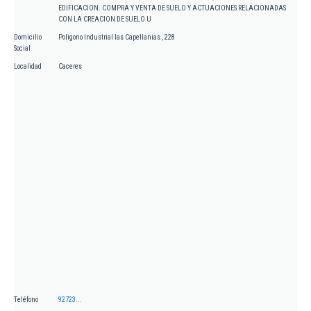
EDIFICACION. COMPRA Y VENTA DE SUELO Y ACTUACIONES RELACIONADAS
CON LA CREACION DE SUELO U
Domicilio
Poligono Industrial las Capellanias , 228
Social
Localidad
Caceres
Teléfono
92723...