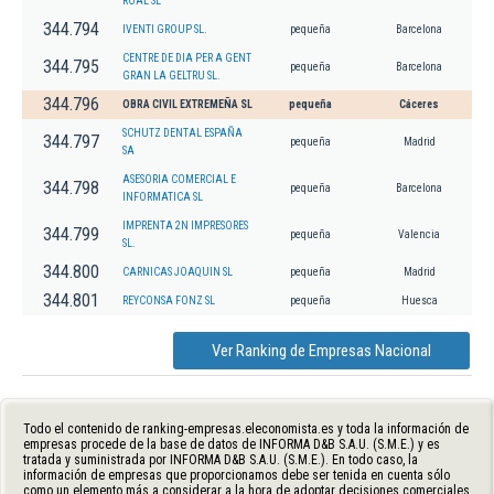
ROAL SL
344.794
IVENTI GROUP SL.
pequeña
Barcelona
CENTRE DE DIA PER A GENT
344.795
pequeña
Barcelona
GRAN LA GELTRU SL.
344.796
OBRA CIVIL EXTREMEÑA SL
pequeña
Cáceres
SCHUTZ DENTAL ESPAÑA
344.797
pequeña
Madrid
SA
ASESORIA COMERCIAL E
344.798
pequeña
Barcelona
INFORMATICA SL
IMPRENTA 2N IMPRESORES
344.799
pequeña
Valencia
SL.
344.800
CARNICAS JOAQUIN SL
pequeña
Madrid
344.801
REYCONSA FONZ SL
pequeña
Huesca
Ver Ranking de Empresas Nacional
Todo el contenido de ranking-empresas.eleconomista.es y toda la información de
empresas procede de la base de datos de INFORMA D&B S.A.U. (S.M.E.) y es
tratada y suministrada por INFORMA D&B S.A.U. (S.M.E.). En todo caso, la
información de empresas que proporcionamos debe ser tenida en cuenta sólo
como un elemento más a considerar a la hora de adoptar decisiones comerciales