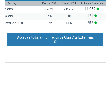
Ranking
Posición 2023
Posición 2024
Evolución Posiciones
11.952
Nacional
356.748
344.796
121
Cáceres
1.939
1.818
252
Sector CNAE 4101
12.489
12.237
Acceda a toda la información de Obra Civil Extremeña
Sl