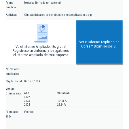
Forma
Sociedad limitada unipersonal
Jurídica
Actividad
Otras actividades de construcción especializada n.c.o.p.
Ver el Informe Ampliado de
Obras Y Bituminosos Sl.
Ve el Informe Ampliado. ¡Es gratis!
Regístrese en eInforma y le regalamos
el Informe Ampliado de esta empresa
Número de
empleados
Capital Social
De 0 a 3.100 €
Ventas
Año
Variación
últimos años
2022
2023
-22,51 %
2024
23,84 %
Resultado
Positivo
2024