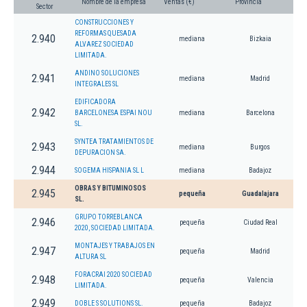
Nombre de la empresa
Ventas (€)
Provincia
Sector
CONSTRUCCIONES Y
REFORMAS QUESADA
2.940
mediana
Bizkaia
ALVAREZ SOCIEDAD
LIMITADA.
ANDINO SOLUCIONES
2.941
mediana
Madrid
INTEGRALES SL
EDIFICADORA
2.942
BARCELONESA ESPAI NOU
mediana
Barcelona
SL.
SYNTEA TRATAMIENTOS DE
2.943
mediana
Burgos
DEPURACION SA.
2.944
SOGEMA HISPANIA SL L
mediana
Badajoz
OBRAS Y BITUMINOSOS
2.945
pequeña
Guadalajara
SL.
GRUPO TORREBLANCA
2.946
pequeña
Ciudad Real
2020, SOCIEDAD LIMITADA.
MONTAJES Y TRABAJOS EN
2.947
pequeña
Madrid
ALTURA SL
FORACRAI 2020 SOCIEDAD
2.948
pequeña
Valencia
LIMITADA.
2.949
DOBLE S SOLUTIONS SL.
pequeña
Badajoz