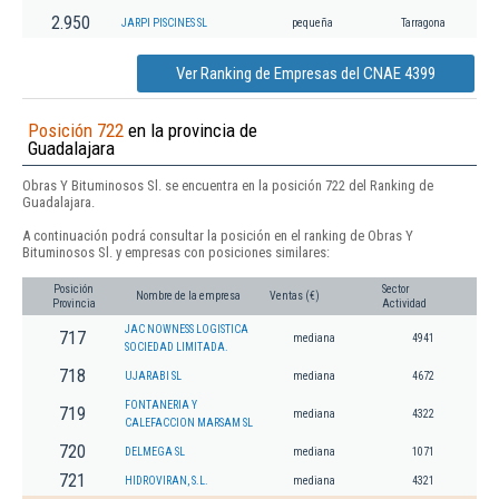
2.950
JARPI PISCINES SL
pequeña
Tarragona
Ver Ranking de Empresas del CNAE 4399
Posición 722
en la provincia de
Guadalajara
Obras Y Bituminosos Sl. se encuentra en la posición 722 del Ranking de
Guadalajara.
A continuación podrá consultar la posición en el ranking de Obras Y
Bituminosos Sl. y empresas con posiciones similares:
Posición
Sector
Nombre de la empresa
Ventas (€)
Provincia
Actividad
JAC NOWNESS LOGISTICA
717
mediana
4941
SOCIEDAD LIMITADA.
718
UJARABI SL
mediana
4672
FONTANERIA Y
719
mediana
4322
CALEFACCION MARSAM SL
720
DELMEGA SL
mediana
1071
721
HIDROVIRAN, S.L.
mediana
4321