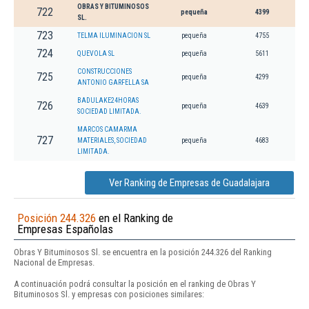
OBRAS Y BITUMINOSOS
722
pequeña
4399
SL.
723
TELMA ILUMINACION SL
pequeña
4755
724
QUEVOLA SL
pequeña
5611
CONSTRUCCIONES
725
pequeña
4299
ANTONIO GARFELLA SA
BADULAKE24HORAS
726
pequeña
4639
SOCIEDAD LIMITADA.
MARCOS CAMARMA
727
MATERIALES, SOCIEDAD
pequeña
4683
LIMITADA.
Ver Ranking de Empresas de Guadalajara
Posición 244.326
en el Ranking de
Empresas Españolas
Obras Y Bituminosos Sl. se encuentra en la posición 244.326 del Ranking
Nacional de Empresas.
A continuación podrá consultar la posición en el ranking de Obras Y
Bituminosos Sl. y empresas con posiciones similares: