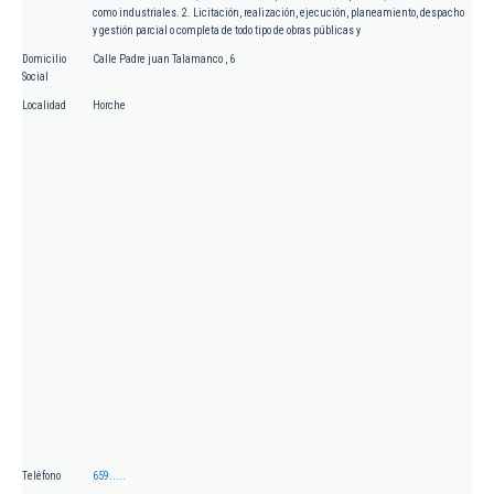
como industriales. 2. Licitación, realización, ejecución, planeamiento, despacho
y gestión parcial o completa de todo tipo de obras públicas y
Domicilio
Calle Padre juan Talamanco , 6
Social
Localidad
Horche
Teléfono
659.....