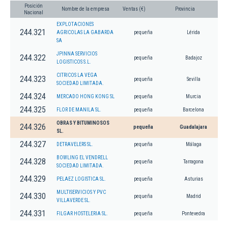
Posición
Nombre de la empresa
Ventas (€)
Provincia
Nacional
EXPLOTACIONES
244.321
AGRICOLAS LA GABARDA
pequeña
Lérida
SA
JPINNA SERVICIOS
244.322
pequeña
Badajoz
LOGISTICOS S.L.
CITRICOS LA VEGA
244.323
pequeña
Sevilla
SOCIEDAD LIMITADA.
244.324
MERCADO HONG KONG SL
pequeña
Murcia
244.325
FLOR DE MANILA SL.
pequeña
Barcelona
OBRAS Y BITUMINOSOS
244.326
pequeña
Guadalajara
SL.
244.327
DETRAVELERS SL.
pequeña
Málaga
BOWLING EL VENDRELL
244.328
pequeña
Tarragona
SOCIEDAD LIMITADA.
244.329
PELAEZ LOGISTICA SL.
pequeña
Asturias
MULTISERVICIOS Y PVC
244.330
pequeña
Madrid
VILLAVERDE SL.
244.331
FILGAR HOSTELERIA SL.
pequeña
Pontevedra