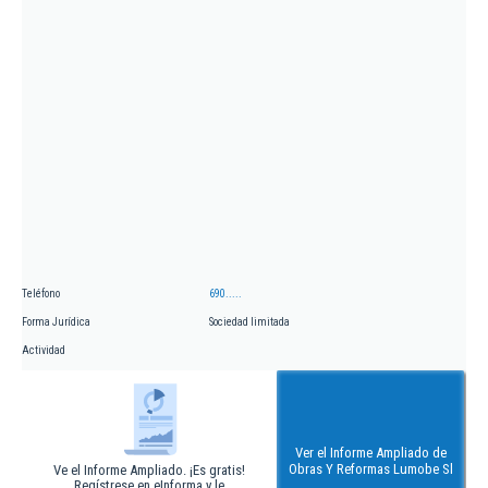
Teléfono
690.....
Forma Jurídica
Sociedad limitada
Actividad
Ver el Informe Ampliado de
Obras Y Reformas Lumobe Sl
Ve el Informe Ampliado. ¡Es gratis!
Regístrese en eInforma y le