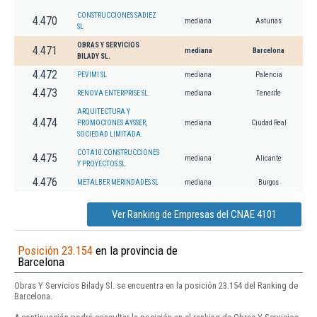
CONSTRUCCIONES SADIEZ
4.470
mediana
Asturias
SL
OBRAS Y SERVICIOS
4.471
mediana
Barcelona
BILADY SL.
4.472
PEVIMI SL
mediana
Palencia
4.473
RENOVA ENTERPRISE SL.
mediana
Tenerife
ARQUITECTURA Y
4.474
PROMOCIONES AYSSER,
mediana
Ciudad Real
SOCIEDAD LIMITADA.
COTA10 CONSTRUCCIONES
4.475
mediana
Alicante
Y PROYECTOS SL.
4.476
METALBER MERINDADES SL
mediana
Burgos
Ver Ranking de Empresas del CNAE 4101
Posición 23.154
en la provincia de
Barcelona
Obras Y Servicios Bilady Sl. se encuentra en la posición 23.154 del Ranking de
Barcelona.