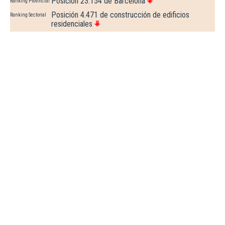
Posición 23.154 de Barcelona
Ranking Provincial
Posición 4.471 de construcción de edificios
Ranking Sectorial
residenciales