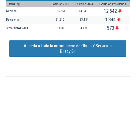
Ranking
Posición 2023
Posición 2024
Evolución Posiciones
12.542
Nacional
136.854
149.396
1.844
Barcelona
21.310
23.154
573
Sector CNAE 4101
3.898
4.471
Acceda a toda la información de Obras Y Servicios
Bilady Sl.