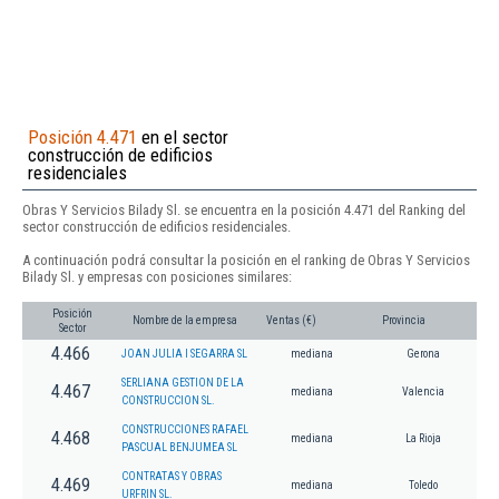
Posición 4.471
en el sector
construcción de edificios
residenciales
Obras Y Servicios Bilady Sl. se encuentra en la posición 4.471 del Ranking del
sector construcción de edificios residenciales.
A continuación podrá consultar la posición en el ranking de Obras Y Servicios
Bilady Sl. y empresas con posiciones similares:
Posición
Nombre de la empresa
Ventas (€)
Provincia
Sector
4.466
JOAN JULIA I SEGARRA SL
mediana
Gerona
SERLIANA GESTION DE LA
4.467
mediana
Valencia
CONSTRUCCION SL.
CONSTRUCCIONES RAFAEL
4.468
mediana
La Rioja
PASCUAL BENJUMEA SL
CONTRATAS Y OBRAS
4.469
mediana
Toledo
URFRIN SL.