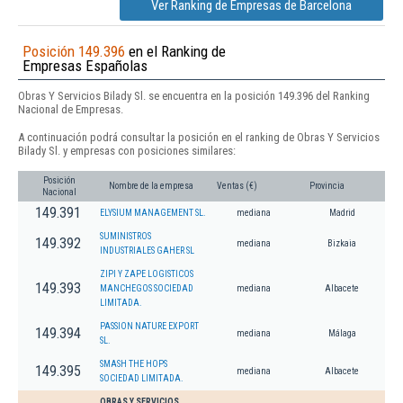
Ver Ranking de Empresas de Barcelona
Posición 149.396
en el Ranking de
Empresas Españolas
Obras Y Servicios Bilady Sl. se encuentra en la posición 149.396 del Ranking
Nacional de Empresas.
A continuación podrá consultar la posición en el ranking de Obras Y Servicios
Bilady Sl. y empresas con posiciones similares:
Posición
Nombre de la empresa
Ventas (€)
Provincia
Nacional
149.391
ELYSIUM MANAGEMENT SL.
mediana
Madrid
SUMINISTROS
149.392
mediana
Bizkaia
INDUSTRIALES GAHER SL
ZIPI Y ZAPE LOGISTICOS
149.393
MANCHEGOS SOCIEDAD
mediana
Albacete
LIMITADA.
PASSION NATURE EXPORT
149.394
mediana
Málaga
SL.
SMASH THE HOPS
149.395
mediana
Albacete
SOCIEDAD LIMITADA.
OBRAS Y SERVICIOS