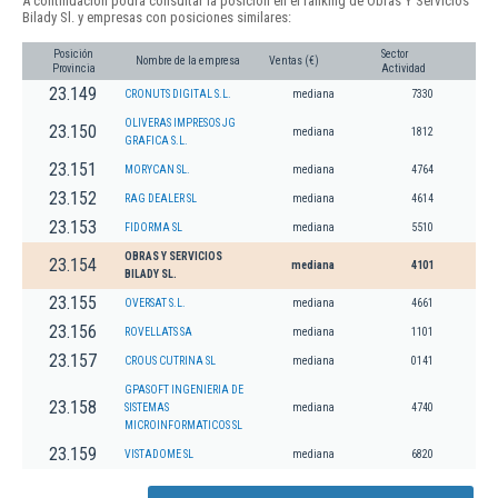
A continuación podrá consultar la posición en el ranking de Obras Y Servicios
Bilady Sl. y empresas con posiciones similares:
Posición
Sector
Nombre de la empresa
Ventas (€)
Provincia
Actividad
23.149
CRONUTS DIGITAL S.L.
mediana
7330
OLIVERAS IMPRESOS JG
23.150
mediana
1812
GRAFICA S.L.
23.151
MORYCAN SL.
mediana
4764
23.152
RAG DEALER SL
mediana
4614
23.153
FIDORMA SL
mediana
5510
OBRAS Y SERVICIOS
23.154
mediana
4101
BILADY SL.
23.155
OVERSAT S.L.
mediana
4661
23.156
ROVELLATS SA
mediana
1101
23.157
CROUS CUTRINA SL
mediana
0141
GPASOFT INGENIERIA DE
23.158
SISTEMAS
mediana
4740
MICROINFORMATICOS SL
23.159
VISTADOME SL
mediana
6820