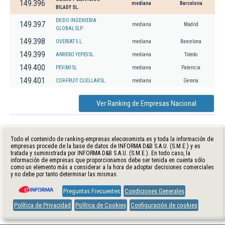
149.396
mediana
Barcelona
BILADY SL.
EKIDO INGENIERIA
149.397
mediana
Madrid
GLOBAL SLP
149.398
OVERSAT S.L.
mediana
Barcelona
149.399
ARRIERO YEPES SL.
mediana
Toledo
149.400
PEVIMI SL
mediana
Palencia
149.401
COR-FRUIT CUELLAR SL.
mediana
Gerona
Ver Ranking de Empresas Nacional
Todo el contenido de ranking-empresas.eleconomista.es y toda la información de
empresas procede de la base de datos de INFORMA D&B S.A.U. (S.M.E.) y es
tratada y suministrada por INFORMA D&B S.A.U. (S.M.E.). En todo caso, la
información de empresas que proporcionamos debe ser tenida en cuenta sólo
como un elemento más a considerar a la hora de adoptar decisiones comerciales
y no debe por tanto determinar las mismas.
Preguntas Frecuentes
Condiciones Generales
Política de Privacidad
Política de Cookies
Configuración de cookies