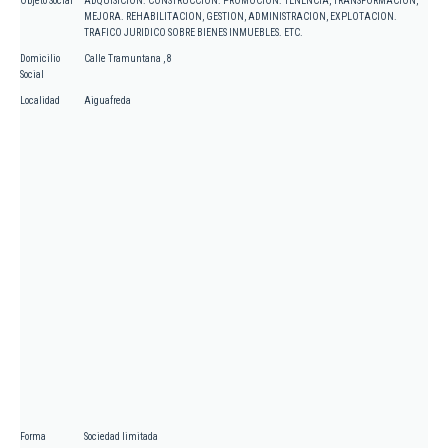
Objeto Social
ADQUISICION. CONSTRUCCION. PROMOCION. TENENCIA, TRANSFORMACION,
MEJORA. REHABILITACION, GESTION, ADMINISTRACION, EXPLOTACION.
TRAFICO JURIDICO SOBRE BIENES INMUEBLES. ETC.
Domicilio
Calle Tramuntana , 8
Social
Localidad
Aiguafreda
Forma
Sociedad limitada