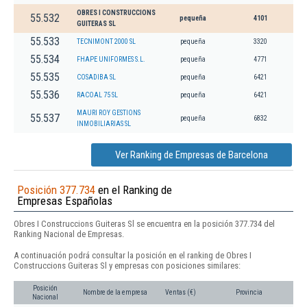
OBRES I CONSTRUCCIONS
55.532
pequeña
4101
GUITERAS SL
55.533
TECNIMONT 2000 SL
pequeña
3320
55.534
FHAPE UNIFORMES S.L.
pequeña
4771
55.535
COSADIBA SL
pequeña
6421
55.536
RACOAL 75 SL
pequeña
6421
MAURI ROY GESTIONS
55.537
pequeña
6832
INMOBILIARIAS SL
Ver Ranking de Empresas de Barcelona
Posición 377.734
en el Ranking de
Empresas Españolas
Obres I Construccions Guiteras Sl se encuentra en la posición 377.734 del
Ranking Nacional de Empresas.
A continuación podrá consultar la posición en el ranking de Obres I
Construccions Guiteras Sl y empresas con posiciones similares:
Posición
Nombre de la empresa
Ventas (€)
Provincia
Nacional