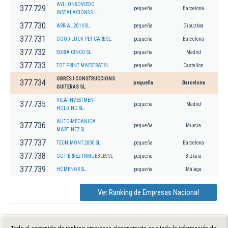
AYLLON&OVIEDO
377.729
pequeña
Barcelona
INSTALACIONS S.L.
377.730
ARRIAL 2014 SL.
pequeña
Gipuzkoa
377.731
GOOD LUCK PET CARE SL.
pequeña
Barcelona
377.732
SORIA CINCO SL.
pequeña
Madrid
377.733
TOT PRINT MAESTRAT SL
pequeña
Castellon
OBRES I CONSTRUCCIONS
377.734
pequeña
Barcelona
GUITERAS SL
VILA INVESTMENT
377.735
pequeña
Madrid
HOLDING SL.
AUTO-MECANICA
377.736
pequeña
Murcia
MARTINEZ SL
377.737
TECNIMONT 2000 SL
pequeña
Barcelona
377.738
GUTIERREZ INMUEBLES SL
pequeña
Bizkaia
377.739
HOMENOR SL.
pequeña
Málaga
Ver Ranking de Empresas Nacional