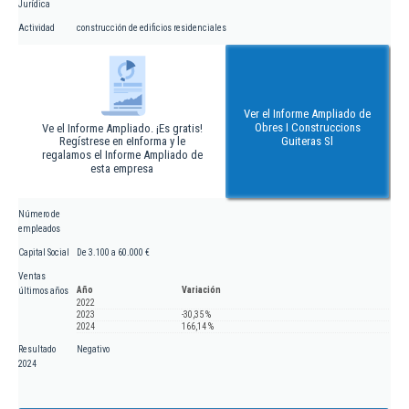
Jurídica
Actividad
construcción de edificios residenciales
Ver el Informe Ampliado de
Obres I Construccions
Ve el Informe Ampliado. ¡Es gratis!
Regístrese en eInforma y le
Guiteras Sl
regalamos el Informe Ampliado de
esta empresa
Número de
empleados
Capital Social
De 3.100 a 60.000 €
Ventas
Año
Variación
últimos años
2022
2023
-30,35 %
2024
166,14 %
Resultado
Negativo
2024