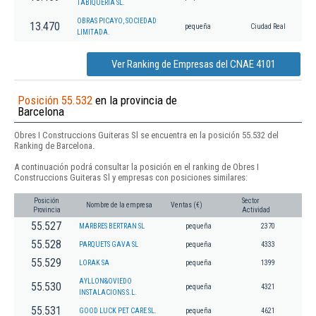
TABIQUERIA SL.
OBRAS PICAYO, SOCIEDAD
13.470
pequeña
Ciudad Real
LIMITADA.
Ver Ranking de Empresas del CNAE 4101
Posición 55.532
en la provincia de
Barcelona
Obres I Construccions Guiteras Sl se encuentra en la posición 55.532 del
Ranking de Barcelona.
A continuación podrá consultar la posición en el ranking de Obres I
Construccions Guiteras Sl y empresas con posiciones similares:
Posición
Sector
Nombre de la empresa
Ventas (€)
Provincia
Actividad
55.527
MARBRES BERTRAN SL
pequeña
2370
55.528
PARQUETS GAVA SL
pequeña
4333
55.529
LORAK SA
pequeña
1399
AYLLON&OVIEDO
55.530
pequeña
4321
INSTALACIONS S.L.
55.531
GOOD LUCK PET CARE SL.
pequeña
4621