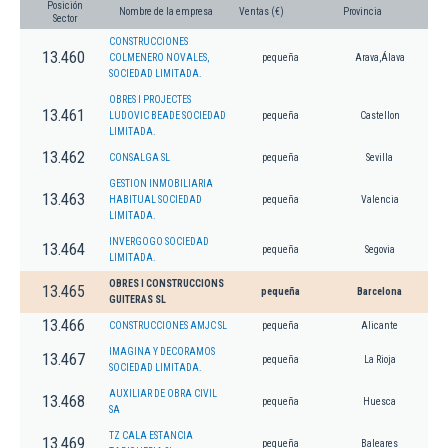
Posición
Nombre de la empresa
Ventas (€)
Provincia
Sector
CONSTRUCCIONES
13.460
COLMENERO NOVALES,
pequeña
Arava,Álava
SOCIEDAD LIMITADA.
OBRES I PROJECTES
13.461
LUDOVIC BEADE SOCIEDAD
pequeña
Castellon
LIMITADA.
13.462
CONSALGA SL
pequeña
Sevilla
GESTION INMOBILIARIA
13.463
HABITUAL SOCIEDAD
pequeña
Valencia
LIMITADA.
INVERGOGO SOCIEDAD
13.464
pequeña
Segovia
LIMITADA.
OBRES I CONSTRUCCIONS
13.465
pequeña
Barcelona
GUITERAS SL
13.466
CONSTRUCCIONES AMJC SL
pequeña
Alicante
IMAGINA Y DECORAMOS
13.467
pequeña
La Rioja
SOCIEDAD LIMITADA.
AUXILIAR DE OBRA CIVIL
13.468
pequeña
Huesca
SA
TZ CALA ESTANCIA
13.469
pequeña
Baleares