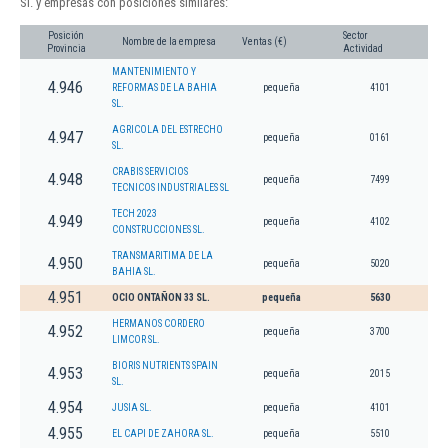
Sl. y empresas con posiciones similares:
Posición
Sector
Nombre de la empresa
Ventas (€)
Provincia
Actividad
MANTENIMIENTO Y
4.946
REFORMAS DE LA BAHIA
pequeña
4101
SL.
AGRICOLA DEL ESTRECHO
4.947
pequeña
0161
SL.
CRABIS SERVICIOS
4.948
pequeña
7499
TECNICOS INDUSTRIALES SL
TECH 2023
4.949
pequeña
4102
CONSTRUCCIONES SL.
TRANSMARITIMA DE LA
4.950
pequeña
5020
BAHIA SL.
4.951
OCIO ONTAÑON 33 SL.
pequeña
5630
HERMANOS CORDERO
4.952
pequeña
3700
LIMCOR SL.
BIORIS NUTRIENTS SPAIN
4.953
pequeña
2015
SL.
4.954
JUSIA SL.
pequeña
4101
4.955
EL CAPI DE ZAHORA SL.
pequeña
5510