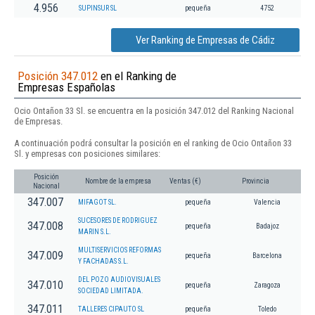
4.956
SUPINSUR SL
pequeña
4752
Ver Ranking de Empresas de Cádiz
Posición 347.012
en el Ranking de
Empresas Españolas
Ocio Ontañon 33 Sl. se encuentra en la posición 347.012 del Ranking Nacional
de Empresas.
A continuación podrá consultar la posición en el ranking de Ocio Ontañon 33
Sl. y empresas con posiciones similares:
Posición
Nombre de la empresa
Ventas (€)
Provincia
Nacional
347.007
MIFAGOT SL.
pequeña
Valencia
SUCESORES DE RODRIGUEZ
347.008
pequeña
Badajoz
MARIN S.L.
MULTISERVICIOS REFORMAS
347.009
pequeña
Barcelona
Y FACHADAS S.L.
DEL POZO AUDIOVISUALES
347.010
pequeña
Zaragoza
SOCIEDAD LIMITADA.
347.011
TALLERES CIPAUTO SL
pequeña
Toledo