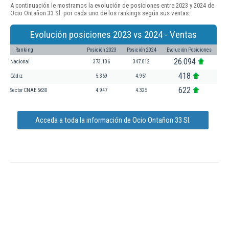
A continuación le mostramos la evolución de posiciones entre 2023 y 2024 de
Ocio Ontañon 33 Sl. por cada uno de los rankings según sus ventas:
Evolución posiciones 2023 vs 2024 - Ventas
Ranking
Posición 2023
Posición 2024
Evolución Posiciones
26.094
Nacional
373.106
347.012
418
Cádiz
5.369
4.951
622
Sector CNAE 5630
4.947
4.325
Acceda a toda la información de Ocio Ontañon 33 Sl.