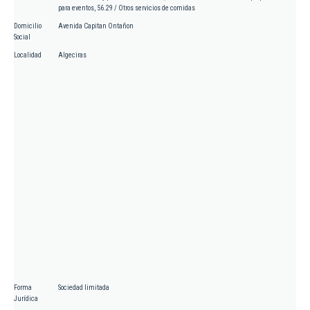
para eventos, 56.29 / Otros servicios de comidas
Domicilio
Avenida Capitan Ontañon
Social
Localidad
Algeciras
Forma
Sociedad limitada
Jurídica