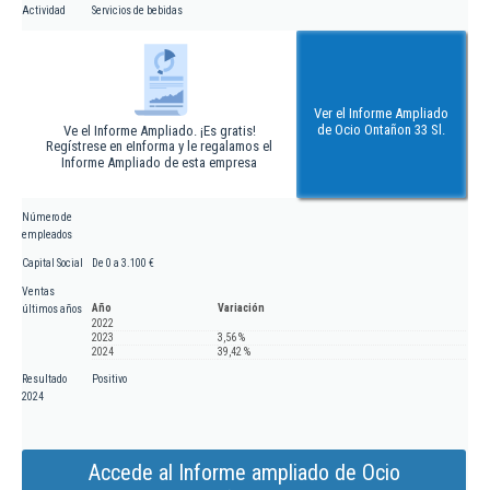
Actividad
Servicios de bebidas
Ver el Informe Ampliado
de Ocio Ontañon 33 Sl.
Ve el Informe Ampliado. ¡Es gratis!
Regístrese en eInforma y le regalamos el
Informe Ampliado de esta empresa
Número de
empleados
Capital Social
De 0 a 3.100 €
Ventas
Año
Variación
últimos años
2022
2023
3,56 %
2024
39,42 %
Resultado
Positivo
2024
Accede al Informe ampliado de Ocio