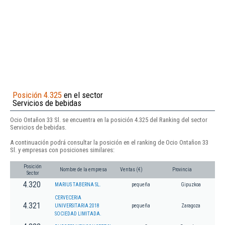
Posición 4.325
en el sector
Servicios de bebidas
Ocio Ontañon 33 Sl. se encuentra en la posición 4.325 del Ranking del sector
Servicios de bebidas.
A continuación podrá consultar la posición en el ranking de Ocio Ontañon 33
Sl. y empresas con posiciones similares:
Posición
Nombre de la empresa
Ventas (€)
Provincia
Sector
4.320
MARIUS TABERNA SL.
pequeña
Gipuzkoa
CERVECERIA
4.321
UNIVERSITARIA 2018
pequeña
Zaragoza
SOCIEDAD LIMITADA.