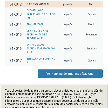
347.012
OCIO ONTAÑON 33 SL.
pequeña
Cádiz
EL CASTILLO DE
347.013
PAJARONCILLO S.C.L. DE C-
pequeña
Cuenca
LM
347.014
TRANSGERCO SL
pequeña
Madrid
SERVYPRO SERVICIOS
347.015
PROFESIONALES DE
pequeña
Pontevedra
PREVENCION SL
VVP ABOGADOS Y
347.016
ECONOMISTAS ASOCIADOS
pequeña
Barcelona
S.L.P.
ESTRELLA Y LOPEZ DENTAL
347.017
pequeña
Cáceres
SL.
Ver Ranking de Empresas Nacional
Todo el contenido de ranking-empresas.eleconomista.es y toda la información de
empresas procede de la base de datos de INFORMA D&B S.A.U. (S.M.E.) y es
tratada y suministrada por INFORMA D&B S.A.U. (S.M.E.). En todo caso, la
información de empresas que proporcionamos debe ser tenida en cuenta sólo
como un elemento más a considerar a la hora de adoptar decisiones comerciales
y no debe por tanto determinar las mismas.