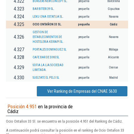
4.322
BURGERS NEWCONCEPT SL.
pequeña
Barcelona
4.323
BAR BITERI 39 SL.
pequeña
Gipuzkoa
4.324
LEKU ONA OSTATUA SL.
pequeña
Navarra
4.325
OCIO ONTAÑON 33 SL.
pequeña
Cádiz
GESTION DE
4.326
ESTABLECIMIENTOS DE
pequeña
Navarra
HOSTELERIA KEIRAPI SL.
4.327
PORTALES DOMINGUEZ SL
pequeña
Málaga
4.328
CAFE BAR DE DINS SL
pequeña
Alicante
SOFIA LA LIA SOCIEDAD
4.329
pequeña
Orense
LIMITADA.
4.330
SUELTATE EL PELO SL
pequeña
Madrid
Ver Ranking de Empresas del CNAE 5630
Posición 4.951
en la provincia de
Cádiz
Ocio Ontañon 33 Sl. se encuentra en la posición 4.951 del Ranking de Cádiz.
A continuación podrá consultar la posición en el ranking de Ocio Ontañon 33