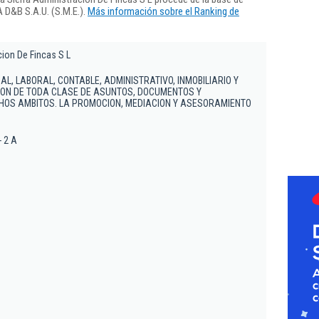
 D&B S.A.U. (S.M.E.).
Más información sobre el Ranking de
cion De Fincas S L
L, LABORAL, CONTABLE, ADMINISTRATIVO, INMOBILIARIO Y
TION DE TODA CLASE DE ASUNTOS, DOCUMENTOS Y
HOS AMBITOS. LA PROMOCION, MEDIACION Y ASESORAMIENTO
- 2 A