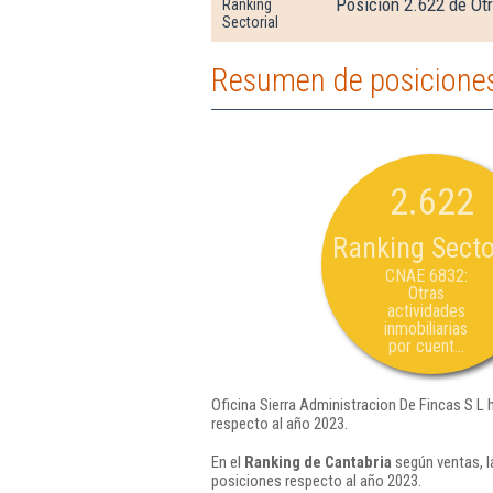
Posición 2.622 de Otr
Ranking
Sectorial
Resumen de posiciones 
2.622
Ranking Secto
CNAE 6832:
Otras
actividades
inmobiliarias
por cuent...
Oficina Sierra Administracion De Fincas S L 
respecto al año 2023.
En el
Ranking de Cantabria
según ventas, l
posiciones respecto al año 2023.