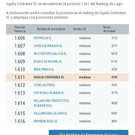
Ogalia Contratas Sl. se encuentra en la posición 1.611 del Ranking de Lugo.
A continuación podrá consultar la posición en el ranking de Ogalia Contratas
Sl. y empresas con posiciones similares:
Posición
Sector
Nombre de la empresa
Ventas (€)
Provincia
Actividad
1.606
EDYPROGA SL
mediana
7112
1.607
CHEN XIN RIBADEO SL
mediana
4711
1.608
MULTISPORTS GALICIA SL
mediana
9319
1.609
BURGO DE NEGRAL SL.
mediana
0141
1.610
BREA PRADO SL.
mediana
4722
1.611
OGALIA CONTRATAS SL.
mediana
4101
1.612
CONS LAUFER SL.
mediana
4101
1.613
THE WORLD ALMADE SL.
mediana
4775
MILLADOIRO PROXECTOS E
1.614
mediana
4332
ACABADOS SL.
1.615
TALLERES SAN LAZARO SL
mediana
9531
1.616
EMPRESA RODIL SL
mediana
4931