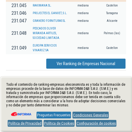
231.045
RAKIMANA SL.
mediana
Castellon
231.046
PROJECTES EL GANXET, S.L.
mediana
Tarragona
231.047
GRANERO FORNITURAS SL
mediana
Alicante
PESCADOS OLIVER
231.048
MIRANDA ARTILES,
mediana
Palmas (las)
SOCIEDAD LIMITADA.
EUROPA SERVICIOS
231.049
mediana
Castellon
VINAROZ SA
Ver Ranking de Empresas Nacional
Todo el contenido de ranking-empresas.eleconomista.es y toda la información de
empresas procede de la base de datos de INFORMA D&B S.A.U. (S.M.E.) y es
tratada y suministrada por INFORMA D&B S.A.U. (S.M.E.). En todo caso, la
información de empresas que proporcionamos debe ser tenida en cuenta sólo
como un elemento más a considerar a la hora de adoptar decisiones comerciales
y no debe por tanto determinar las mismas.
Preguntas Frecuentes
Condiciones Generales
Política de Privacidad
Política de Cookies
Configuración de cookies