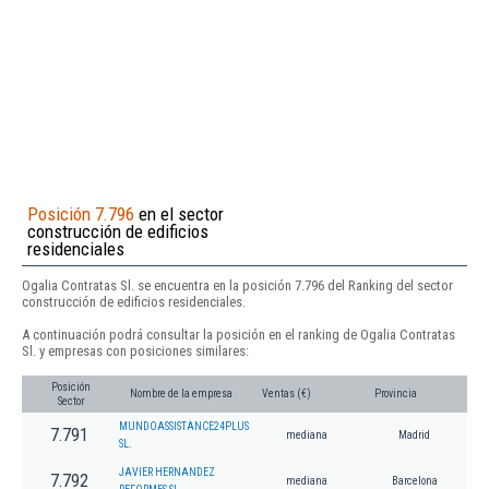
Posición 7.796
en el sector
construcción de edificios
residenciales
Ogalia Contratas Sl. se encuentra en la posición 7.796 del Ranking del sector
construcción de edificios residenciales.
A continuación podrá consultar la posición en el ranking de Ogalia Contratas
Sl. y empresas con posiciones similares:
Posición
Nombre de la empresa
Ventas (€)
Provincia
Sector
MUNDOASSISTANCE24PLUS
7.791
mediana
Madrid
SL.
JAVIER HERNANDEZ
7.792
mediana
Barcelona