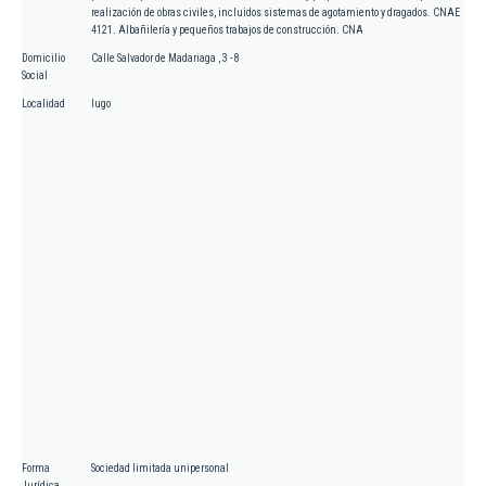
realización de obras civiles, incluidos sistemas de agotamiento y dragados. CNAE
4121. Albañilería y pequeños trabajos de construcción. CNA
Domicilio
Calle Salvador de Madariaga , 3 - 8
Social
Localidad
lugo
Forma
Sociedad limitada unipersonal
Jurídica