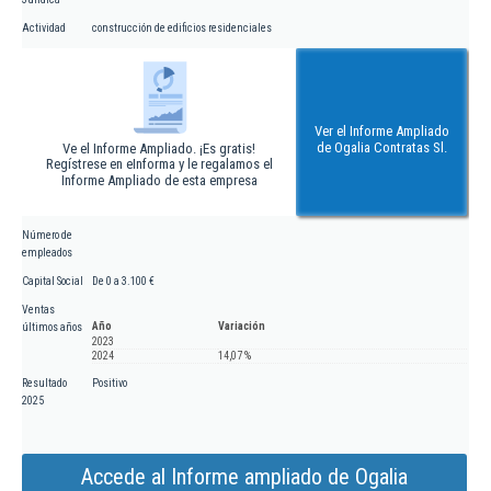
Actividad
construcción de edificios residenciales
Ver el Informe Ampliado
de Ogalia Contratas Sl.
Ve el Informe Ampliado. ¡Es gratis!
Regístrese en eInforma y le regalamos el
Informe Ampliado de esta empresa
Número de
empleados
Capital Social
De 0 a 3.100 €
Ventas
Año
Variación
últimos años
2023
2024
14,07 %
Resultado
Positivo
2025
Accede al Informe ampliado de Ogalia