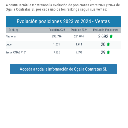
A continuación le mostramos la evolución de posiciones entre 2023 y 2024 de
Ogalia Contratas Sl. por cada uno de los rankings según sus ventas:
Evolución posiciones 2023 vs 2024 - Ventas
Ranking
Posición 2023
Posición 2024
Evolución Posiciones
2.692
Nacional
233.736
231.044
20
Lugo
1.631
1.611
29
Sector CNAE 4101
7.825
7.796
Acceda a toda la información de Ogalia Contratas Sl.