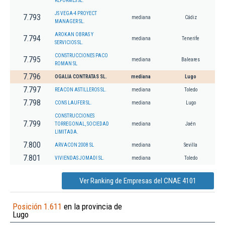
REFORMES SL.
JS VEGA-4 PROYECT
7.793
mediana
Cádiz
MANAGER SL.
AROKAN OBRAS Y
7.794
mediana
Tenerife
SERVICIOS SL.
CONSTRUCCIONES PACO
7.795
mediana
Baleares
ROMAN SL
7.796
OGALIA CONTRATAS SL.
mediana
Lugo
7.797
REACON ASTILLEROS SL.
mediana
Toledo
7.798
CONS LAUFER SL.
mediana
Lugo
CONSTRUCCIONES
7.799
TORREGONAL, SOCIEDAD
mediana
Jaén
LIMITADA.
7.800
ARVACON 2008 SL
mediana
Sevilla
7.801
VIVIENDAS JOMADI SL.
mediana
Toledo
Ver Ranking de Empresas del CNAE 4101
Posición 1.611
en la provincia de
Lugo