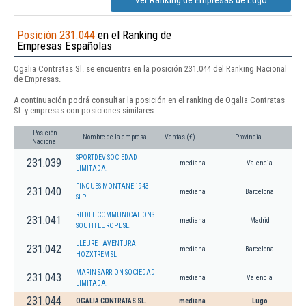
Ver Ranking de Empresas de Lugo
Posición 231.044
en el Ranking de
Empresas Españolas
Ogalia Contratas Sl. se encuentra en la posición 231.044 del Ranking Nacional
de Empresas.
A continuación podrá consultar la posición en el ranking de Ogalia Contratas
Sl. y empresas con posiciones similares:
Posición
Nombre de la empresa
Ventas (€)
Provincia
Nacional
SPORTDEV SOCIEDAD
231.039
mediana
Valencia
LIMITADA.
FINQUES MONTANE 1943
231.040
mediana
Barcelona
SLP
RIEDEL COMMUNICATIONS
231.041
mediana
Madrid
SOUTH EUROPE SL.
LLEURE I AVENTURA
231.042
mediana
Barcelona
HOZXTREM SL
MARIN SARRION SOCIEDAD
231.043
mediana
Valencia
LIMITADA.
231.044
OGALIA CONTRATAS SL.
mediana
Lugo