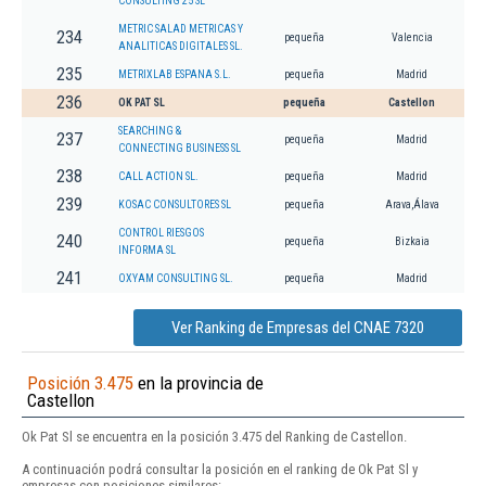
CONSULTING 25 SL
METRIC SALAD METRICAS Y
234
pequeña
Valencia
ANALITICAS DIGITALES SL.
235
METRIXLAB ESPANA S.L.
pequeña
Madrid
236
OK PAT SL
pequeña
Castellon
SEARCHING &
237
pequeña
Madrid
CONNECTING BUSINESS SL
238
CALL ACTION SL.
pequeña
Madrid
239
KOSAC CONSULTORES SL
pequeña
Arava,Álava
CONTROL RIESGOS
240
pequeña
Bizkaia
INFORMA SL
241
OXYAM CONSULTING SL.
pequeña
Madrid
Ver Ranking de Empresas del CNAE 7320
Posición 3.475
en la provincia de
Castellon
Ok Pat Sl se encuentra en la posición 3.475 del Ranking de Castellon.
A continuación podrá consultar la posición en el ranking de Ok Pat Sl y
empresas con posiciones similares: