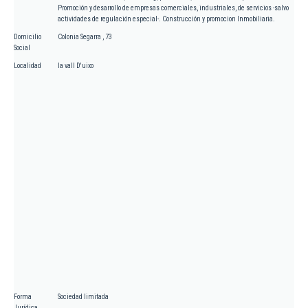
Promoción y desarrollo de empresas comerciales, industriales, de servicios -salvo
actividades de regulación especial-. Construcción y promocion Inmobiliaria.
Domicilio
Colonia Segarra , 73
Social
Localidad
la vall D'uixo
Forma
Sociedad limitada
Jurídica