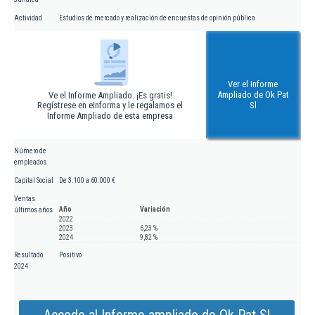
Actividad
Estudios de mercado y realización de encuestas de opinión pública
Ver el Informe
Ampliado de Ok Pat
Ve el Informe Ampliado. ¡Es gratis!
Regístrese en eInforma y le regalamos el
Sl
Informe Ampliado de esta empresa
Número de
empleados
Capital Social
De 3.100 a 60.000 €
Ventas
Año
Variación
últimos años
2022
2023
6,23 %
2024
9,82 %
Resultado
Positivo
2024