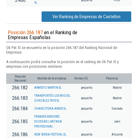
3.480
pequeña
4730
SL
Ver Ranking de Empresas de Castellon
Posición 266.187
en el Ranking de
Empresas Españolas
Ok Pat Sl se encuentra en la posición 266.187 del Ranking Nacional de
Empresas.
A continuación podrá consultar la posición en el ranking de Ok Pat Sl y
empresas con posiciones similares:
Posición
Nombre de la empresa
Ventas (€)
Provincia
Nacional
266.182
ARMESTO MARTIN SL
pequeña
Madrid
TRANSPORTES LUIS MIGUEL
266.183
pequeña
Madrid
GONZALEZ RIOS SL
266.184
CHARCUTERIA ARNES SL.
pequeña
Granada
PERABER ASESORES
266.185
SOCIEDAD LIMITADA
pequeña
Jaén
PROFESIONAL.
266.186
NEW IBERIA FESTIVAL SL.
pequeña
Alicante