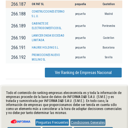
266.187
OK PAT SL
pequeña
Castellon
CONSTRUCCIONES ETERNO
266.188
pequeña
Madrid
S.L.U.
GABINETE DE
266.189
pequeña
Pontevedra
ELECTRODOMESTICOS SL.
LAMICER ONDA SOCIEDAD
266.190
pequeña
Castellon
LIMITADA.
266.191
HAURIX HOLDING S.L.
pequeña
Barcelona
PROMOCIONES NUEVO
266.192
pequeña
Sevilla
MOLINO SL
Ver Ranking de Empresas Nacional
Todo el contenido de ranking-empresas.eleconomista.es y toda la información de
empresas procede de la base de datos de INFORMA D&B S.A.U. (S.M.E.) y es
tratada y suministrada por INFORMA D&B S.A.U. (S.M.E.). En todo caso, la
información de empresas que proporcionamos debe ser tenida en cuenta sólo
como un elemento más a considerar a la hora de adoptar decisiones comerciales
y no debe por tanto determinar las mismas.
Preguntas Frecuentes
Condiciones Generales