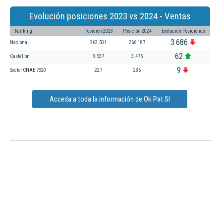
Evolución posiciones 2023 vs 2024 - Ventas
Ranking
Posición 2023
Posición 2024
Evolución Posiciones
3.686
Nacional
262.501
266.187
62
Castellon
3.537
3.475
9
Sector CNAE 7320
227
236
Acceda a toda la información de Ok Pat Sl