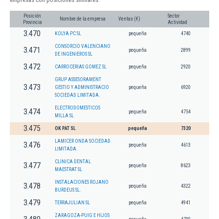
Posición
Sector
Nombre de la empresa
Ventas (€)
Provincia
Actividad
3.470
KOLYA PC SL
pequeña
4740
CONSORCIO VALENCIANO
3.471
pequeña
2899
DE INGENIEROS SL
3.472
CARROCERIAS GOMEZ SL
pequeña
2920
GRUP ASSESORAMENT
3.473
GESTIO Y ADMINISTRACIO
pequeña
6920
SOCIEDAD LIMITADA.
ELECTRODOMESTICOS
3.474
pequeña
4754
MILLA SL
3.475
OK PAT SL
pequeña
7320
LAMICER ONDA SOCIEDAD
3.476
pequeña
4613
LIMITADA.
CLINICA DENTAL
3.477
pequeña
8623
MAESTRAT SL
INSTALACIONES ROJANO
3.478
pequeña
4322
BURDEUS SL.
3.479
TERRAJULIAN SL
pequeña
4941
ZARAGOZA-PUIG E HIJOS