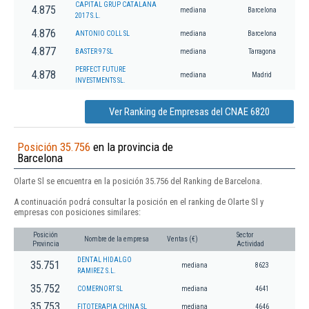
CAPITAL GRUP CATALANA
4.875
mediana
Barcelona
2017 S.L.
4.876
ANTONIO COLL SL
mediana
Barcelona
4.877
BASTER 97 SL
mediana
Tarragona
PERFECT FUTURE
4.878
mediana
Madrid
INVESTMENTS SL.
Ver Ranking de Empresas del CNAE 6820
Posición 35.756
en la provincia de
Barcelona
Olarte Sl se encuentra en la posición 35.756 del Ranking de Barcelona.
A continuación podrá consultar la posición en el ranking de Olarte Sl y
empresas con posiciones similares:
Posición
Sector
Nombre de la empresa
Ventas (€)
Provincia
Actividad
DENTAL HIDALGO
35.751
mediana
8623
RAMIREZ S.L.
35.752
COMERNORT SL
mediana
4641
35.753
FITOTERAPIA CHINA SL
mediana
4646