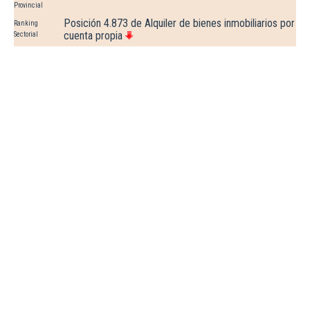
Provincial
Posición 4.873 de Alquiler de bienes inmobiliarios por
Ranking
cuenta propia
Sectorial