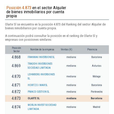
Posición 4.873
en el sector Alquiler
de bienes inmobiliarios por cuenta
propia
Olarte Sl se encuentra en la posición 4.873 del Ranking del sector Alquiler de
bienes inmobiliarios por cuenta propia.
A continuación podrá consultar la posición en el ranking de Olarte Sl y
empresas con posiciones similares:
Posición
Nombre de la empresa
Ventas (€)
Provincia
Sector
4.868
FRANMAI INVERSIONS SL
mediana
Barcelona
TRADEHI INVERSIONES
4.869
mediana
Asturias
SOCIEDAD LIMITADA
LEHMBERG INVERSIONES
4.870
mediana
Málaga
SL.
4.871
HORITZO I MAR SL
mediana
Barcelona
4.872
PMACO GESTION SL
mediana
Pontevedra
4.873
OLARTE SL
mediana
Barcelona
MORLIN INVEST SOCIEDAD
4.874
mediana
Madrid
LIMITADA.