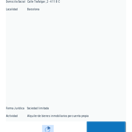
Domicilio Social
Calle Trafalgar , 2 - 4 11 B C
Localidad
Barcelona
Forma Jurídica
Sociedad limitada
Actividad
Alquiler de bienes inmobiliarios por cuenta propia