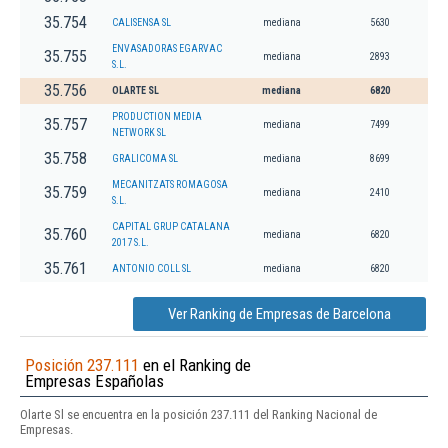
35.754
CALISENSA SL
mediana
5630
ENVASADORAS EGARVAC
35.755
mediana
2893
S.L.
35.756
OLARTE SL
mediana
6820
PRODUCTION MEDIA
35.757
mediana
7499
NETWORK SL
35.758
GRALICOMA SL
mediana
8699
MECANITZATS ROMAGOSA
35.759
mediana
2410
S.L.
CAPITAL GRUP CATALANA
35.760
mediana
6820
2017 S.L.
35.761
ANTONIO COLL SL
mediana
6820
Ver Ranking de Empresas de Barcelona
Posición 237.111
en el Ranking de
Empresas Españolas
Olarte Sl se encuentra en la posición 237.111 del Ranking Nacional de
Empresas.