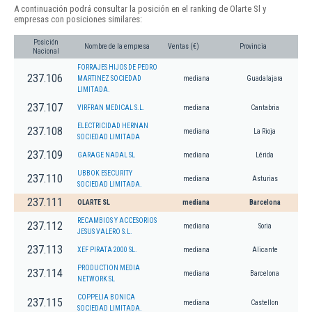
A continuación podrá consultar la posición en el ranking de Olarte Sl y
empresas con posiciones similares:
Posición
Nombre de la empresa
Ventas (€)
Provincia
Nacional
FORRAJES HIJOS DE PEDRO
237.106
MARTINEZ SOCIEDAD
mediana
Guadalajara
LIMITADA.
237.107
VIRFRAN MEDICAL S.L.
mediana
Cantabria
ELECTRICIDAD HERNAN
237.108
mediana
La Rioja
SOCIEDAD LIMITADA
237.109
GARAGE NADAL SL
mediana
Lérida
UBBOK ESECURITY
237.110
mediana
Asturias
SOCIEDAD LIMITADA.
237.111
OLARTE SL
mediana
Barcelona
RECAMBIOS Y ACCESORIOS
237.112
mediana
Soria
JESUS VALERO S.L.
237.113
XEF PIRATA 2000 SL.
mediana
Alicante
PRODUCTION MEDIA
237.114
mediana
Barcelona
NETWORK SL
COPPELIA BONICA
237.115
mediana
Castellon
SOCIEDAD LIMITADA.