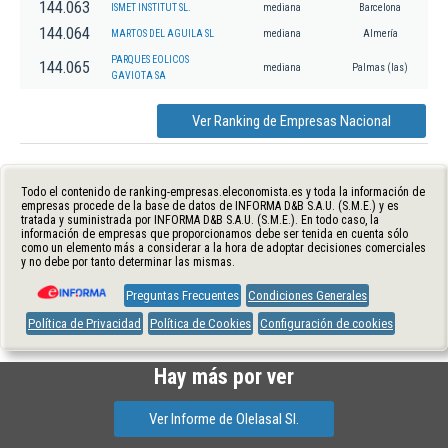
144.063
ISMET INSTITUT SL.
mediana
Barcelona
144.064
MARTOS DEL AGUILA SL
mediana
Almería
PARQUES EOLICOS
144.065
mediana
Palmas (las)
GAVIOTA SA
Ver Ranking de Empresas Nacional
Todo el contenido de ranking-empresas.eleconomista.es y toda la información de
empresas procede de la base de datos de INFORMA D&B S.A.U. (S.M.E.) y es
tratada y suministrada por INFORMA D&B S.A.U. (S.M.E.). En todo caso, la
información de empresas que proporcionamos debe ser tenida en cuenta sólo
como un elemento más a considerar a la hora de adoptar decisiones comerciales
y no debe por tanto determinar las mismas.
Preguntas Frecuentes
Condiciones Generales
Política de Privacidad
Política de Cookies
Configuración de cookies
Hay más por ver
Ver Informe de Olelasal Sl.