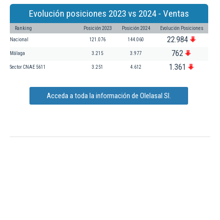
Evolución posiciones 2023 vs 2024 - Ventas
Ranking
Posición 2023
Posición 2024
Evolución Posiciones
22.984
Nacional
121.076
144.060
762
Málaga
3.215
3.977
1.361
Sector CNAE 5611
3.251
4.612
Acceda a toda la información de Olelasal Sl.