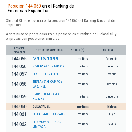
Posición 144.060
en el Ranking de
Empresas Españolas
Olelasal Sl. se encuentra en la posición 144.060 del Ranking Nacional de
Empresas.
A continuación podrá consultar la posición en el ranking de Olelasal Sl. y
empresas con posiciones similares:
Posición
Nombre de la empresa
Ventas (€)
Provincia
Nacional
144.055
PAPELERA FERRER SL
mediana
Valencia
144.056
VIVIR PARA CONTARLO S.L.
mediana
Barcelona
144.057
EL SUPER TOMATE SL.
mediana
Madrid
TIERRAVERDE CAMPO Y
144.058
mediana
Cáceres
JARDIN SL
PROMOCIONES AREA
144.059
mediana
Barcelona
ACTIVA SL
144.060
OLELASAL SL.
mediana
Málaga
144.061
RESTAURANTE LOUZAO SL
mediana
Lugo
FLIKEHOME SOCIEDAD
144.062
mediana
Sevilla
LIMITADA.