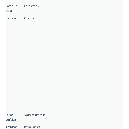
Domicilio
Carretera a-7
Social
Localidad
Casares
Forma
Sociedad limitada
Jurídica
Actividad
Restaurantes