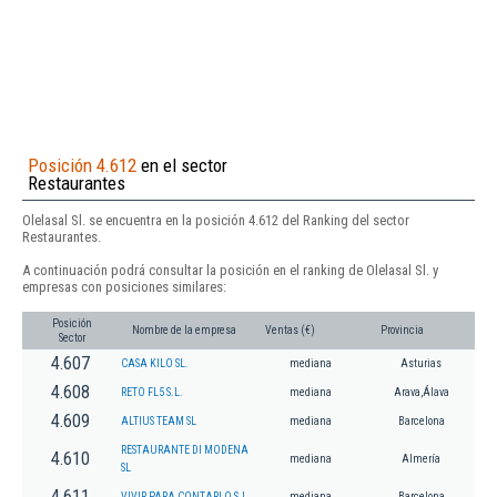
Posición 4.612
en el sector
Restaurantes
Olelasal Sl. se encuentra en la posición 4.612 del Ranking del sector
Restaurantes.
A continuación podrá consultar la posición en el ranking de Olelasal Sl. y
empresas con posiciones similares:
Posición
Nombre de la empresa
Ventas (€)
Provincia
Sector
4.607
CASA KILO SL.
mediana
Asturias
4.608
RETO FL5 S.L.
mediana
Arava,Álava
4.609
ALTIUS TEAM SL
mediana
Barcelona
RESTAURANTE DI MODENA
4.610
mediana
Almería
SL
4.611
VIVIR PARA CONTARLO S.L.
mediana
Barcelona