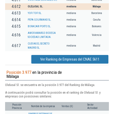
4.612
OLELASAL SL.
mediana
Málaga
4.613
YOFI TOFI SL.
mediana
Barcelona
4.614
PEPA GOURMAND SL.
mediana
Coruña
4.615
BORACARI PORTO SL.
mediana
Baleares
AMOR AMARGO BODEGA
4.616
mediana
Valencia
SOCIEDAD LIMITADA.
CUEVAS EL SECRETO
4.617
mediana
Madrid
MADRID SL.
Ver Ranking de Empresas del CNAE 5611
Posición 3.977
en la provincia de
Málaga
Olelasal Sl. se encuentra en la posición 3.977 del Ranking de Málaga.
A continuación podrá consultar la posición en el ranking de Olelasal Sl. y
empresas con posiciones similares:
Posición
Sector
Nombre de la empresa
Ventas (€)
Provincia
Actividad
SIMPROF SISTEMAS DE