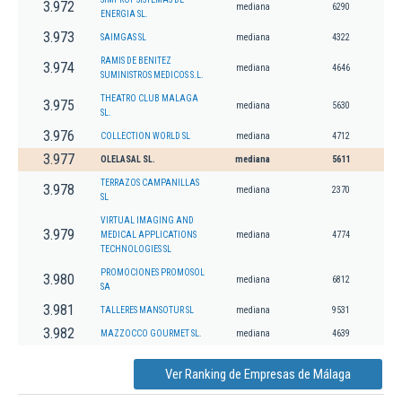
3.972
mediana
6290
ENERGIA SL.
3.973
SAIMGAS SL
mediana
4322
RAMIS DE BENITEZ
3.974
mediana
4646
SUMINISTROS MEDICOS S.L.
THEATRO CLUB MALAGA
3.975
mediana
5630
SL.
3.976
COLLECTION WORLD SL
mediana
4712
3.977
OLELASAL SL.
mediana
5611
TERRAZOS CAMPANILLAS
3.978
mediana
2370
SL
VIRTUAL IMAGING AND
3.979
MEDICAL APPLICATIONS
mediana
4774
TECHNOLOGIES SL
PROMOCIONES PROMOSOL
3.980
mediana
6812
SA
3.981
TALLERES MANSOTUR SL
mediana
9531
3.982
MAZZOCCO GOURMET SL.
mediana
4639
Ver Ranking de Empresas de Málaga