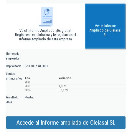
Ver el Informe
Ampliado de Olelasal
Ve el Informe Ampliado. ¡Es gratis!
Regístrese en eInforma y le regalamos el
Sl.
Informe Ampliado de esta empresa
Número de
empleados
Capital Social
De 3.100 a 60.000 €
Ventas
Año
Variación
últimos años
2022
2023
9,93 %
2024
-12,67 %
Resultado
Positivo
2024
Accede al Informe ampliado de Olelasal Sl.