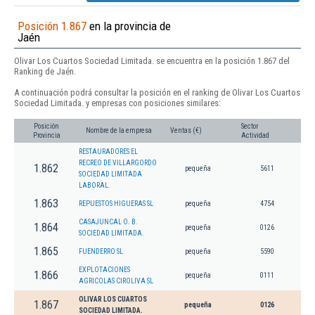
Posición 1.867
en la provincia de
Jaén
Olivar Los Cuartos Sociedad Limitada. se encuentra en la posición 1.867 del
Ranking de Jaén.
A continuación podrá consultar la posición en el ranking de Olivar Los Cuartos
Sociedad Limitada. y empresas con posiciones similares:
Posición
Sector
Nombre de la empresa
Ventas (€)
Provincia
Actividad
RESTAURADORES EL
RECREO DE VILLARGORDO
1.862
pequeña
5611
SOCIEDAD LIMITADA
LABORAL.
1.863
REPUESTOS HIGUERAS SL
pequeña
4754
CASAJUNCAL O. B.
1.864
pequeña
0126
SOCIEDAD LIMITADA.
1.865
FUENDERRO SL
pequeña
5590
EXPLOTACIONES
1.866
pequeña
0111
AGRICOLAS CIROLIVA SL
OLIVAR LOS CUARTOS
1.867
pequeña
0126
SOCIEDAD LIMITADA.