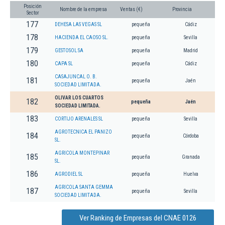
Posición
Nombre de la empresa
Ventas (€)
Provincia
Sector
177
DEHESA LAS VEGAS SL
pequeña
Cádiz
178
HACIENDA EL CAOSO SL.
pequeña
Sevilla
179
GESTOSOL SA
pequeña
Madrid
180
CAPA SL
pequeña
Cádiz
CASAJUNCAL O. B.
181
pequeña
Jaén
SOCIEDAD LIMITADA.
OLIVAR LOS CUARTOS
182
pequeña
Jaén
SOCIEDAD LIMITADA.
183
CORTIJO ARENALES SL
pequeña
Sevilla
AGROTECNICA EL PANIZO
184
pequeña
Córdoba
SL.
AGRICOLA MONTEPINAR
185
pequeña
Granada
SL.
186
AGRODIEL SL
pequeña
Huelva
AGRICOLA SANTA GEMMA
187
pequeña
Sevilla
SOCIEDAD LIMITADA.
Ver Ranking de Empresas del CNAE 0126