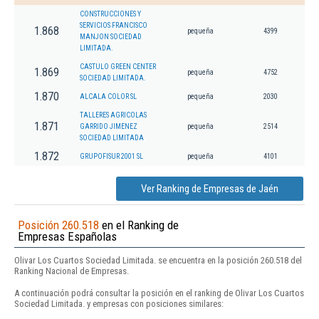
CONSTRUCCIONES Y
SERVICIOS FRANCISCO
1.868
pequeña
4399
MANJON SOCIEDAD
LIMITADA.
CASTULO GREEN CENTER
1.869
pequeña
4752
SOCIEDAD LIMITADA.
1.870
ALCALA COLOR SL
pequeña
2030
TALLERES AGRICOLAS
1.871
GARRIDO JIMENEZ
pequeña
2514
SOCIEDAD LIMITADA
1.872
GRUPOFISUR 2001 SL
pequeña
4101
Ver Ranking de Empresas de Jaén
Posición 260.518
en el Ranking de
Empresas Españolas
Olivar Los Cuartos Sociedad Limitada. se encuentra en la posición 260.518 del
Ranking Nacional de Empresas.
A continuación podrá consultar la posición en el ranking de Olivar Los Cuartos
Sociedad Limitada. y empresas con posiciones similares: