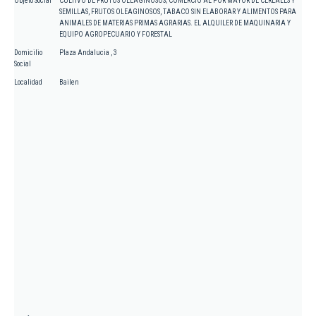
Objeto Social
CULTIVO DE FRUTOS OLEAGINOSOS; COMERCIO AL POR MAYOR DE CEREALES Y
SEMILLAS, FRUTOS OLEAGINOSOS, TABACO SIN ELABORAR Y ALIMENTOS PARA
ANIMALES DE MATERIAS PRIMAS AGRARIAS. EL ALQUILER DE MAQUINARIA Y
EQUIPO AGROPECUARIO Y FORESTAL
Domicilio
Plaza Andalucia , 3
Social
Localidad
Bailen