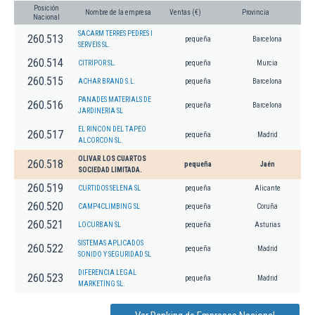
Posición
Nombre de la empresa
Ventas (€)
Provincia
Nacional
SACARM TERRES PEDRES I
260.513
pequeña
Barcelona
SERVEIS SL.
260.514
CITRIPOR SL.
pequeña
Murcia
260.515
ACHAR BRAND S.L.
pequeña
Barcelona
PANADES MATERIALS DE
260.516
pequeña
Barcelona
JARDINERIA SL
EL RINCON DEL TAPEO
260.517
pequeña
Madrid
ALCORCON SL.
OLIVAR LOS CUARTOS
260.518
pequeña
Jaén
SOCIEDAD LIMITADA.
260.519
CURTIDOS SELENA SL
pequeña
Alicante
260.520
CAMP4CLIMBING SL
pequeña
Coruña
260.521
LOCURBAN SL
pequeña
Asturias
SISTEMAS APLICADOS
260.522
pequeña
Madrid
SONIDO Y SEGURIDAD SL
DIFERENCIA LEGAL
260.523
pequeña
Madrid
MARKETING SL.