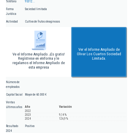
Teléfono
95312...
Forma
Sociedad limitada
Jurídica
Actividad
Cultivo de frutos oleaginosos
Ver el Informe Ampliado de
Olivar Los Cuartos Sociedad
Ve el Informe Ampliado. ¡Es gratis!
Regístrese en eInforma y le
Limitada.
regalamos el Informe Ampliado de
esta empresa
Número de
empleados
Capital Social
Mayor de 60.000 €
Ventas
Año
Variación
últimos años
2022
2023
9,14 %
2024
126,9 %
Resultado
Positivo
2024