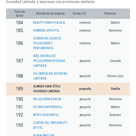
Sociedad Limitada. y empresas con posiciones similares:
Posición
Nombre de la empresa
Ventas (€)
Provincia
Sector
184
BEAUTY GRAN PLAZA SL.
mediana
Madrid
185
VERMEND GROUP SL
mediana
Barcelona
COMERCIAL DELSE DE
186
PELUQUERIA Y
mediana
Madrid
PERFUMERIA SL
AÑIL RODRIGUEZ
187
PELUQUERIAS SOCIEDAD
pequeña
Granada
LIMITADA.
FELCARVALAN, SOCIEDAD
188
pequeña
Palmas (las)
LIMITADA.
OLMEDO HAIR STYLE
189
pequeña
Sevilla
SOCIEDAD LIMITADA.
190
PELUQUERIA BORI SA
pequeña
Barcelona
191
HS CAPILAR PERON SL.
pequeña
Madrid
192
MYSTIC BODYART SL.
pequeña
Baleares
CUATRO DEL TRES BEAUTY
193
pequeña
Barcelona
2015 SL.
NURIA PASCUAL