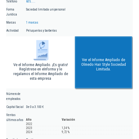
Teléfono
605.....
Forma
Sociedad limitada unipersonal
Jurídica
Marcas
1 marcas
Actividad
Peluquerías y barberías
Ver el Informe Ampliado de
Olmedo Hair Style Sociedad
Ve el Informe Ampliado. ¡Es gratis!
Regístrese en eInforma y le
Limitada.
regalamos el Informe Ampliado de
esta empresa
Número de
empleados
Capital Social
De 0 a 3.100 €
Ventas
Año
Variación
últimos años
2022
2023
1,34 %
2024
9,72 %