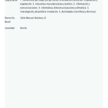
Objeto Social
1. Comercio al por mayor y al por menor. Distribución comercial. Importación y
exportación. 2. Industrias manufactureras y textiles. 3. Información y
comunicaciones. 4. Informática, telecomunicaciones y ofimática. 5.
Investigación, desarrollo e innovación. 6. Actividades científicas y técnicas
Domicilio
Calle Manuel Arellano , 8
Social
Localidad
Sevilla