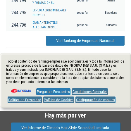
244.794
pequeña
Sevilla
Y FORMACION SL.
EXPLOTACIONS MINERALS
244.795
pequeña
Barcelona
ESTEVE S.L.
DIAMANTE HOTELS I
244.796
pequeña
Baleares
ALLOTJAMENTS SL.
Ver Ranking de Empresas Nacional
Todo el contenido de ranking-empresas.eleconomista.es y toda la información de
empresas procede de la base de datos de INFORMA D&B S.A.U. (S.M.E.) y es
tratada y suministrada por INFORMA D&B S.A.U. (S.M.E.). En todo caso, la
información de empresas que proporcionamos debe ser tenida en cuenta sólo
como un elemento más a considerar a la hora de adoptar decisiones comerciales
y no debe por tanto determinar las mismas.
Preguntas Frecuentes
Condiciones Generales
Política de Privacidad
Política de Cookies
Configuración de cookies
Hay más por ver
Ver Informe de Olmedo Hair Style Sociedad Limitada.