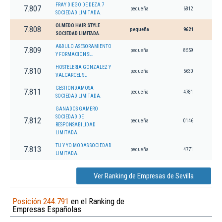
FRAY DIEGO DE DEZA 7
7.807
pequeña
6812
SOCIEDAD LIMITADA.
OLMEDO HAIR STYLE
7.808
pequeña
9621
SOCIEDAD LIMITADA.
A&DULO ASESORAMIENTO
7.809
pequeña
8559
Y FORMACION SL.
HOSTELERIA GONZALEZ Y
7.810
pequeña
5630
VALCARCEL SL
GESTIONDAMOSA
7.811
pequeña
4781
SOCIEDAD LIMITADA.
GANADOS GAMERO
SOCIEDAD DE
7.812
pequeña
0146
RESPONSABILIDAD
LIMITADA.
TU Y YO MODAS SOCIEDAD
7.813
pequeña
4771
LIMITADA.
Ver Ranking de Empresas de Sevilla
Posición 244.791
en el Ranking de
Empresas Españolas