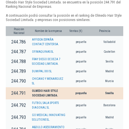
Olmedo Hair Style Sociedad Limitada. se encuentra en la posición 244.791 del
Ranking Nacional de Empresas.
A continuación podrá consultar la posición en el ranking de Olmedo Hair Style
Sociedad Limitada. y empresas con posiciones similares:
Posición
Nombre de la empresa
Ventas (€)
Provincia
Nacional
AFFIDEA ESPAÑA
244.786
pequeña
Valladolid
CONTACT CENTER SA.
244.787
OFIMAQUINAS SL
pequeña
Castellon
FRAY DIEGO DE DEZA 7
244.788
pequeña
Sevilla
SOCIEDAD LIMITADA.
244.789
DUMIPAL XXI SL
pequeña
Madrid
CHICANO Y MENARGUEZ
244.790
pequeña
Murcia
SL
OLMEDO HAIR STYLE
244.791
pequeña
Sevilla
SOCIEDAD LIMITADA.
FUTBOL SALA SPORTS
244.792
pequeña
Barcelona
DIAGONAL SL
GO MEDICAL INNOVATING
244.793
pequeña
Madrid
SOLUTIONS SL.
A&DULO ASESORAMIENTO