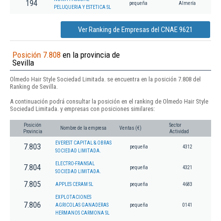
194
pequeña
Almería
PELUQUERIA Y ESTETICA SL
Ver Ranking de Empresas del CNAE 9621
Posición 7.808
en la provincia de
Sevilla
Olmedo Hair Style Sociedad Limitada. se encuentra en la posición 7.808 del
Ranking de Sevilla.
A continuación podrá consultar la posición en el ranking de Olmedo Hair Style
Sociedad Limitada. y empresas con posiciones similares:
Posición
Sector
Nombre de la empresa
Ventas (€)
Provincia
Actividad
EVEREST CAPITAL & OBRAS
7.803
pequeña
4312
SOCIEDAD LIMITADA.
ELECTRO-FRANSAL
7.804
pequeña
4321
SOCIEDAD LIMITADA.
7.805
APPLES CERAM SL
pequeña
4683
EXPLOTACIONES
7.806
AGRICOLAS GANADERAS
pequeña
0141
HERMANOS CARMONA SL