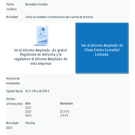
Forma
Sociedad limitada
Jurídica
Actividad
Otras actividades inmobiliarias por cuenta de terceros
Ver el Informe Ampliado de
Olsen Estate Sociedad
Ve el Informe Ampliado. ¡Es gratis!
Regístrese en eInforma y le
Limitada.
regalamos el Informe Ampliado de
esta empresa
Número de
empleados
Capital Social
De 3.100 a 60.000 €
Ventas
Año
Variación
últimos años
2022
2023
20,16 %
2024
-2,95 %
Resultado
Positivo
2024