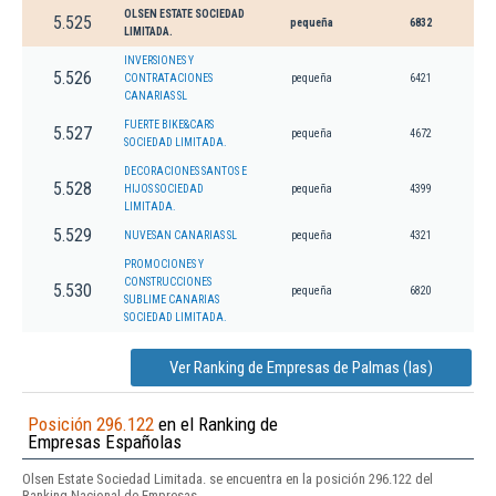
OLSEN ESTATE SOCIEDAD
5.525
pequeña
6832
LIMITADA.
INVERSIONES Y
5.526
CONTRATACIONES
pequeña
6421
CANARIAS SL
FUERTE BIKE&CARS
5.527
pequeña
4672
SOCIEDAD LIMITADA.
DECORACIONES SANTOS E
5.528
HIJOS SOCIEDAD
pequeña
4399
LIMITADA.
5.529
NUVESAN CANARIAS SL
pequeña
4321
PROMOCIONES Y
CONSTRUCCIONES
5.530
pequeña
6820
SUBLIME CANARIAS
SOCIEDAD LIMITADA.
Ver Ranking de Empresas de Palmas (las)
Posición 296.122
en el Ranking de
Empresas Españolas
Olsen Estate Sociedad Limitada. se encuentra en la posición 296.122 del
Ranking Nacional de Empresas.