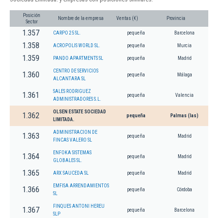
Posición
Nombre de la empresa
Ventas (€)
Provincia
Sector
1.357
CARPO 25 SL.
pequeña
Barcelona
1.358
ACROPOLIS WORLD SL.
pequeña
Murcia
1.359
PANDO APARTMENTS SL
pequeña
Madrid
CENTRO DE SERVICIOS
1.360
pequeña
Málaga
ALCANTARA SL
SALES RODRIGUEZ
1.361
pequeña
Valencia
ADMINISTRADORES S.L.
OLSEN ESTATE SOCIEDAD
1.362
pequeña
Palmas (las)
LIMITADA.
ADMINISTRACION DE
1.363
pequeña
Madrid
FINCAS VALERO SL
ENFOKA SISTEMAS
1.364
pequeña
Madrid
GLOBALES SL.
1.365
ARX SAUCEDA SL
pequeña
Madrid
EMFISA ARRENDAMIENTOS
1.366
pequeña
Córdoba
SL
FINQUES ANTONI HEREU
1.367
pequeña
Barcelona
SLP