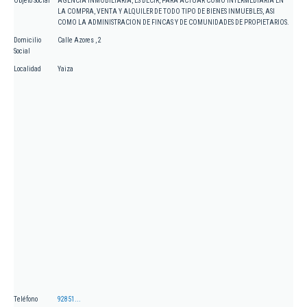
Objeto Social
AGENCIA INMOBILIARIA, ES DECIR, PARA ACTUAR COMO INTERMEDIARIA EN
LA COMPRA, VENTA Y ALQUILER DE TODO TIPO DE BIENES INMUEBLES, ASI
COMO LA ADMINISTRACION DE FINCAS Y DE COMUNIDADES DE PROPIETARIOS.
Domicilio
Calle Azores , 2
Social
Localidad
Yaiza
Teléfono
92851...