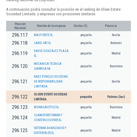
A continuación podrá consultar la posición en el ranking de Olsen Estate
Sociedad Limitada. y empresas con posiciones similares:
Posición
Nombre de la empresa
Ventas (€)
Provincia
Nacional
296.117
MACY SESTE SL.
pequeña
Sevilla
296.118
LABEL SAT SL
pequeña
Baleares
DAVID GONZALEZ PLAZA
296.119
pequeña
Madrid
SL
MECANICA TECNICA
296.120
pequeña
Barcelona
GARRIGA SA
BAEZ DYNELEC SOCIEDAD
296.121
DE RESPONSABILIDAD
pequeña
Sevilla
LIMITADA.
OLSEN ESTATE SOCIEDAD
296.122
pequeña
Palmas (las)
LIMITADA.
296.123
MORAGAS STYLE SL.
pequeña
Barcelona
CLAMOR REFORMAS Y
296.124
pequeña
Madrid
CONSTRUCCIONES SL.
SISTEMAS AVANZADOS Y
296.125
pequeña
Madrid
SOSTENIBLES SL.