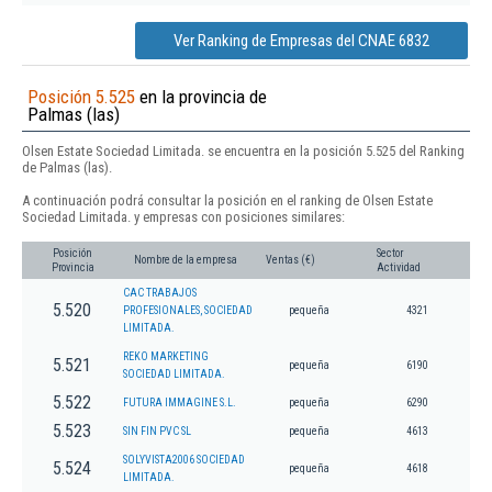
Ver Ranking de Empresas del CNAE 6832
Posición 5.525
en la provincia de
Palmas (las)
Olsen Estate Sociedad Limitada. se encuentra en la posición 5.525 del Ranking
de Palmas (las).
A continuación podrá consultar la posición en el ranking de Olsen Estate
Sociedad Limitada. y empresas con posiciones similares:
Posición
Sector
Nombre de la empresa
Ventas (€)
Provincia
Actividad
CAC TRABAJOS
5.520
PROFESIONALES, SOCIEDAD
pequeña
4321
LIMITADA.
REKO MARKETING
5.521
pequeña
6190
SOCIEDAD LIMITADA.
5.522
FUTURA IMMAGINE S.L.
pequeña
6290
5.523
SIN FIN PVC SL
pequeña
4613
SOLYVISTA2006 SOCIEDAD
5.524
pequeña
4618
LIMITADA.