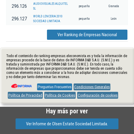
AUDIOVISUALES ALQUITEL
296.126
pequeña
Granada
SL
WORLD LENCERIA 2010
296.127
pequeña
León
SOCIEDAD LIMITADA.
Ver Ranking de Empresas Nacional
Todo el contenido de ranking-empresas.eleconomista.es y toda la información de
empresas procede de la base de datos de INFORMA D&B S.A.U. (S.M.E.) y es
tratada y suministrada por INFORMA D&B S.A.U. (S.M.E.). En todo caso, la
información de empresas que proporcionamos debe ser tenida en cuenta sólo
como un elemento más a considerar a la hora de adoptar decisiones comerciales
y no debe por tanto determinar las mismas.
Preguntas Frecuentes
Condiciones Generales
Política de Privacidad
Política de Cookies
Configuración de cookies
Hay más por ver
Ver Informe de Olsen Estate Sociedad Limitada.