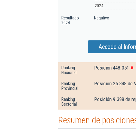
2024
Resultado
Negativo
2024
Accede al Infor
Posición 448.051
Ranking
Nacional
Posición 25.348 de 
Ranking
Provincial
Posición 9.398 de re
Ranking
Sectorial
Resumen de posiciones