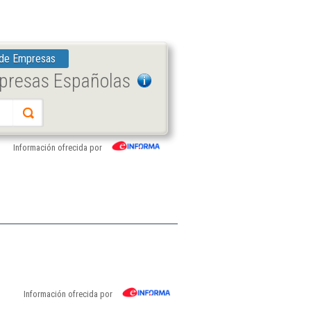
 de Empresas
mpresas Españolas
Información ofrecida por
Información ofrecida por