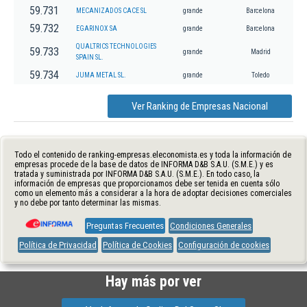
59.731
MECANIZADOS CACE SL
grande
Barcelona
59.732
EGARINOX SA
grande
Barcelona
QUALTRICS TECHNOLOGIES
59.733
grande
Madrid
SPAIN SL.
59.734
JUMA METAL SL.
grande
Toledo
Ver Ranking de Empresas Nacional
Todo el contenido de ranking-empresas.eleconomista.es y toda la información de
empresas procede de la base de datos de INFORMA D&B S.A.U. (S.M.E.) y es
tratada y suministrada por INFORMA D&B S.A.U. (S.M.E.). En todo caso, la
información de empresas que proporcionamos debe ser tenida en cuenta sólo
como un elemento más a considerar a la hora de adoptar decisiones comerciales
y no debe por tanto determinar las mismas.
Preguntas Frecuentes
Condiciones Generales
Política de Privacidad
Política de Cookies
Configuración de cookies
Hay más por ver