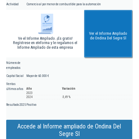
Actividad
Comercio al por menor de combustible para la automoción
Ver el Informe Ampliado
de Ondina Del Segre Sl
Ve el Informe Ampliado. ¡Es gratis!
Regístrese en eInforma y le regalamos el
Informe Ampliado de esta empresa
Número de
empleados
Capital Social
Mayor de 60.000 €
Ventas
Año
Variación
últimos años
2023
2024
-3,49 %
Resultado 2025
Positivo
Accede al Informe ampliado de Ondina Del
Segre Sl