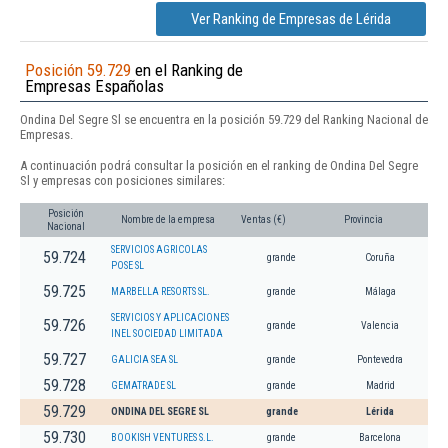
Ver Ranking de Empresas de Lérida
Posición 59.729
en el Ranking de
Empresas Españolas
Ondina Del Segre Sl se encuentra en la posición 59.729 del Ranking Nacional de
Empresas.
A continuación podrá consultar la posición en el ranking de Ondina Del Segre
Sl y empresas con posiciones similares:
Posición
Nombre de la empresa
Ventas (€)
Provincia
Nacional
SERVICIOS AGRICOLAS
59.724
grande
Coruña
POSE SL
59.725
MARBELLA RESORTS SL.
grande
Málaga
SERVICIOS Y APLICACIONES
59.726
grande
Valencia
INEL SOCIEDAD LIMITADA
59.727
GALICIA SEA SL
grande
Pontevedra
59.728
GEMATRADE SL
grande
Madrid
59.729
ONDINA DEL SEGRE SL
grande
Lérida
59.730
BOOKISH VENTURES S.L.
grande
Barcelona