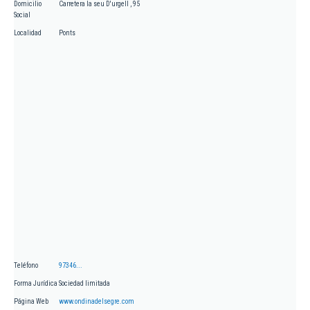
Domicilio
Carretera la seu D'urgell , 95
Social
Localidad
Ponts
Teléfono
97346...
Forma Jurídica
Sociedad limitada
Página Web
www.ondinadelsegre.com