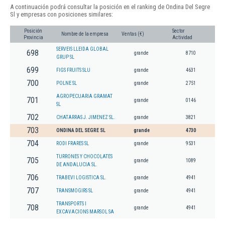
A continuación podrá consultar la posición en el ranking de Ondina Del Segre
Sl y empresas con posiciones similares:
Posición
Sector
Nombre de la empresa
Ventas (€)
Provincia
Actividad
SERVEIS LLEIDA GLOBAL
698
grande
8710
GRUP SL
699
FIGS FRUITS SLU
grande
4631
700
POLNE SL
grande
2751
AGROPECUARIA GRAMAT
701
grande
0146
SL
702
CHATARRAS J. JIMENEZ SL.
grande
3821
703
ONDINA DEL SEGRE SL
grande
4730
704
RODI FRARES SL
grande
9531
TURRONES Y CHOCOLATES
705
grande
1089
DE ANDALUCIA SL.
706
TRABEVI LOGISTICA SL.
grande
4941
707
TRANSMOGIRS SL
grande
4941
TRANSPORTS I
708
grande
4941
EXCAVACIONS MARSOL SA