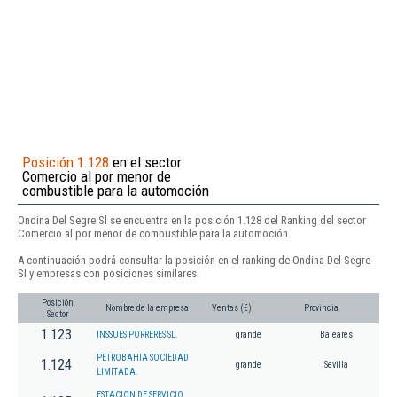
Posición 1.128
en el sector
Comercio al por menor de
combustible para la automoción
Ondina Del Segre Sl se encuentra en la posición 1.128 del Ranking del sector
Comercio al por menor de combustible para la automoción.
A continuación podrá consultar la posición en el ranking de Ondina Del Segre
Sl y empresas con posiciones similares:
Posición
Nombre de la empresa
Ventas (€)
Provincia
Sector
1.123
INSSUES PORRERES SL.
grande
Baleares
PETROBAHIA SOCIEDAD
1.124
grande
Sevilla
LIMITADA.
ESTACION DE SERVICIO