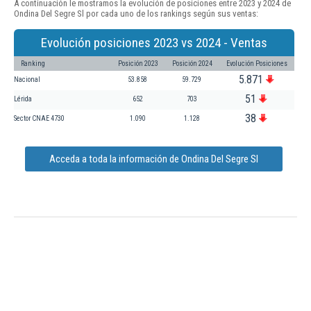
A continuación le mostramos la evolución de posiciones entre 2023 y 2024 de
Ondina Del Segre Sl por cada uno de los rankings según sus ventas:
Evolución posiciones 2023 vs 2024 - Ventas
Ranking
Posición 2023
Posición 2024
Evolución Posiciones
5.871
Nacional
53.858
59.729
51
Lérida
652
703
38
Sector CNAE 4730
1.090
1.128
Acceda a toda la información de Ondina Del Segre Sl