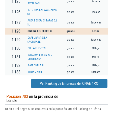
1.125
grande
Zamora
AVENIDA SL
ROTONDA LAS VAGUADAS
1.126
grande
Badajoz
S.L.
AREA DE SERVEIS TARADELL
1.127
grande
Barcelona
SL
1.128
ONDINA DEL SEGRE SL
grande
Lérida
CARBURANTES LA
1.129
grande
Barcelona
SAGRERA SL.
1.130
OIL LA FUENTE SL
grande
Málaga
ESTACION DE SERVICIO
1.131
grande
Madrid
CERDEIRA SA
1.132
GASBONELA SL
grande
Málaga
1.133
BERJAMAR SL
grande
Granada
Ver Ranking de Empresas del CNAE 4730
Posición 703
en la provincia de
Lérida
Ondina Del Segre Sl se encuentra en la posición 703 del Ranking de Lérida.