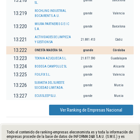
13.218
grande
Barcelona
SL.
ROCHLING INDUSTRIAL
13.219
grande
Valencia
BOCAIRENT S.A.U.
MIURA PARTNERS S G E I C
13.220
grande
Barcelona
S.A.
ACTIVIDADES DE LIMPIEZA
13.221
21.881.413
Cádiz
Y GESTION SA
13.222
ONESTA MADERA SA.
grande
Córdoba
13.223
TEKNIA AZUQUECA S.L.
21.877.590
Guadalajara
13.224
BODEGA CAMPOLUZ SL
grande
Alicante
13.225
FOILFIX S.L.
grande
Valencia
SUBASTA DEL SURESTE
13.226
grande
Murcia
SOCIEDAD LIMITADA.
13.227
ECUS SLEEP SLU.
grande
Murcia
Ver Ranking de Empresas Nacional
Todo el contenido de ranking-empresas.eleconomista.es y toda la información de
empresas procede de la base de datos de INFORMA D&B S.A.U. (S.M.E.) y es