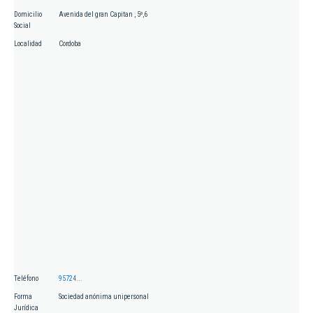
Domicilio
Avenida del gran Capitan , 5º,6
Social
Localidad
Cordoba
Teléfono
95724...
Forma
Sociedad anónima unipersonal
Jurídica