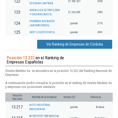
122
21.542.527
2342
SOCIEDAD LIMITADA.
ANDALUZA DE TREFILERIA
123
21.265.699
2593
Y GALVANIZADO SL
PHARMEX ADVANCED
124
grande
2110
LABORATORIES SL
125
NEXT LOGISTICS XXI SL
grande
4941
Ver Ranking de Empresas de Córdoba
Posición 13.222
en el Ranking de
Empresas Españolas
Onesta Madera Sa. se encuentra en la posición 13.222 del Ranking Nacional de
Empresas.
A continuación podrá consultar la posición en el ranking de Onesta Madera Sa.
y empresas con posiciones similares:
Posición
Nombre de la empresa
Ventas (€)
Provincia
Nacional
AUTO INDUSTRIAL
13.217
grande
Bizkaia
BASCONIA SA
MICROPORT CRM MEDICAL