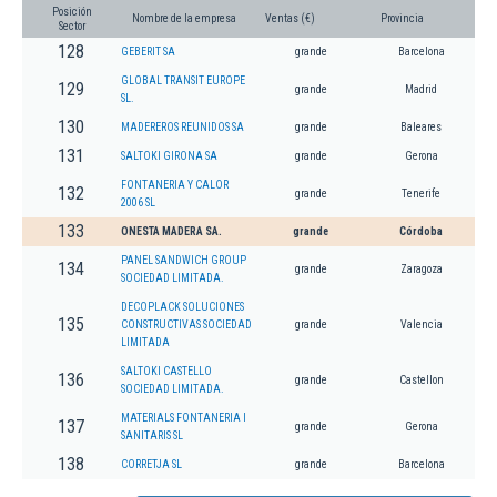
Posición
Nombre de la empresa
Ventas (€)
Provincia
Sector
128
GEBERIT SA
grande
Barcelona
GLOBAL TRANSIT EUROPE
129
grande
Madrid
SL.
130
MADEREROS REUNIDOS SA
grande
Baleares
131
SALTOKI GIRONA SA
grande
Gerona
FONTANERIA Y CALOR
132
grande
Tenerife
2006 SL
133
ONESTA MADERA SA.
grande
Córdoba
PANEL SANDWICH GROUP
134
grande
Zaragoza
SOCIEDAD LIMITADA.
DECOPLACK SOLUCIONES
135
CONSTRUCTIVAS SOCIEDAD
grande
Valencia
LIMITADA
SALTOKI CASTELLO
136
grande
Castellon
SOCIEDAD LIMITADA.
MATERIALS FONTANERIA I
137
grande
Gerona
SANITARIS SL
138
CORRETJA SL
grande
Barcelona