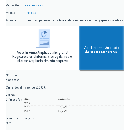
Página Web
www.onesta.es
Marcas
1 marcas
Actividad
Comercio al por mayor de madera, materiales de construcción y aparatos sanitarios
Ver el Informe Ampliado
de Onesta Madera Sa.
Ve el Informe Ampliado. ¡Es gratis!
Regístrese en eInforma y le regalamos el
Informe Ampliado de esta empresa
Número de
empleados
Capital Social
Mayor de 60.000 €
Ventas
Año
Variación
últimos años
2022
2023
-15,04 %
2024
-20,75 %
Resultado
Negativo
2024