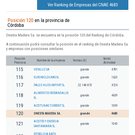
Ver Ranking de Empresas del CNAE 4683
Posición 120
en la provincia de
Córdoba
Onesta Madera Sa. se encuentra en la posición 120 del Ranking de Córdoba.
A continuación podrá consultar la posición en el ranking de Onesta Madera Sa.
y empresas con posiciones similares:
Posición
Sector
Nombre de la empresa
Ventas (€)
Provincia
Actividad
115
VEINLUC SA
grande
4781
116
EUROMOLDURAS SL
grande
1623
117
PALS E HIJOS IMPORT SL
22.148.873
4724
ALIMENTOS IBERANDALUS
118
grande
4639
SL
119
ACEITUNAS TORRENT SL
grande
1039
120
ONESTA MADERA SA.
grande
4683
ACEITES Y ENERGIA
121
grande
1043
SANTAMARIA SL
ESTRELIZIA BATH