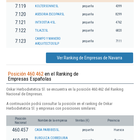
7.119
KOLTER SONNE SL
pequeña
4399
7.120
ASESORIA ESCOPAR SL
pequeña
8299
7.121
INTXOSTIA 4 SL.
pequeña
4762
7.122
TILAZE SL
pequeña
6820
CAMPO Y MANERO
7.123
pequeña
7111
ARQUITECTOS SLP
Ver Ranking de Empresas de Navarra
Posición 460.462
en el Ranking de
Empresas Españolas
Onkar Herbodietetica Sl. se encuentra en la posición 460.462 del Ranking
Nacional de Empresas.
A continuación podrá consultar la posición en el ranking de Onkar
Herbodietetica Sl. y empresas con posiciones similares:
Posición
Nombre de la empresa
Ventas (€)
Provincia
Nacional
460.457
CASA PARBIBES SL.
pequeña
Huesca
BURGUIZA CORREDURIA