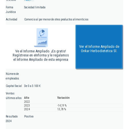
Forma
Sociedad limitada
Jurídica
Actividad
Comercio al por menor de otros productos alimenticios
Ver el Informe Ampliado de
Onkar Herbodietetica Sl.
Ve el Informe Ampliado. ¡Es gratis!
Regístrese en eInforma y le regalamos
el Informe Ampliado de esta empresa
Número de
empleados
Capital Social
De 0 a 3.100 €
Ventas
Año
Variación
últimos años
2022
2023
-14,19 %
2024
13,78 %
Resultado
Positivo
2024