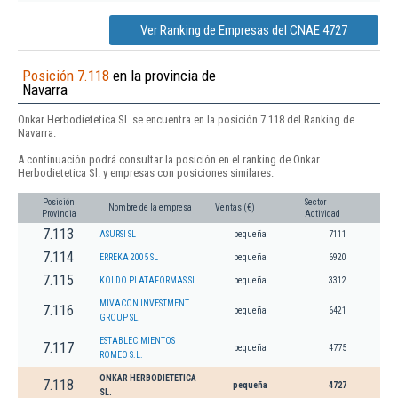
Ver Ranking de Empresas del CNAE 4727
Posición 7.118
en la provincia de
Navarra
Onkar Herbodietetica Sl. se encuentra en la posición 7.118 del Ranking de
Navarra.
A continuación podrá consultar la posición en el ranking de Onkar
Herbodietetica Sl. y empresas con posiciones similares:
Posición
Sector
Nombre de la empresa
Ventas (€)
Provincia
Actividad
7.113
ASURSI SL
pequeña
7111
7.114
ERREKA 2005 SL
pequeña
6920
7.115
KOLDO PLATAFORMAS SL.
pequeña
3312
MIVACON INVESTMENT
7.116
pequeña
6421
GROUP SL.
ESTABLECIMIENTOS
7.117
pequeña
4775
ROMEO S.L.
ONKAR HERBODIETETICA
7.118
pequeña
4727
SL.