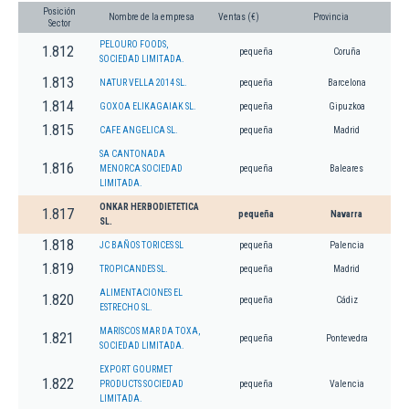
Posición
Nombre de la empresa
Ventas (€)
Provincia
Sector
PELOURO FOODS,
1.812
pequeña
Coruña
SOCIEDAD LIMITADA.
1.813
NATUR VELLA 2014 SL.
pequeña
Barcelona
1.814
GOXOA ELIKAGAIAK SL.
pequeña
Gipuzkoa
1.815
CAFE ANGELICA SL.
pequeña
Madrid
SA CANTONADA
1.816
MENORCA SOCIEDAD
pequeña
Baleares
LIMITADA.
ONKAR HERBODIETETICA
1.817
pequeña
Navarra
SL.
1.818
JC BAÑOS TORICES SL
pequeña
Palencia
1.819
TROPICANDES SL.
pequeña
Madrid
ALIMENTACIONES EL
1.820
pequeña
Cádiz
ESTRECHO SL.
MARISCOS MAR DA TOXA,
1.821
pequeña
Pontevedra
SOCIEDAD LIMITADA.
EXPORT GOURMET
1.822
PRODUCTS SOCIEDAD
pequeña
Valencia
LIMITADA.