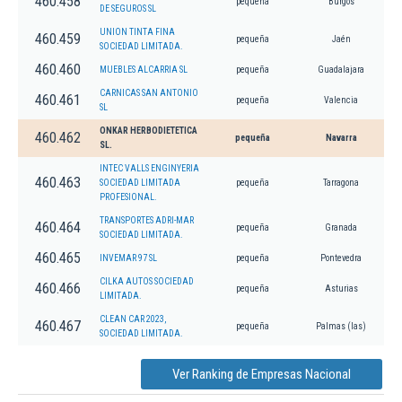
460.458
pequeña
Burgos
DE SEGUROS SL
UNION TINTA FINA
460.459
pequeña
Jaén
SOCIEDAD LIMITADA.
460.460
MUEBLES ALCARRIA SL
pequeña
Guadalajara
CARNICAS SAN ANTONIO
460.461
pequeña
Valencia
SL
ONKAR HERBODIETETICA
460.462
pequeña
Navarra
SL.
INTEC VALLS ENGINYERIA
460.463
SOCIEDAD LIMITADA
pequeña
Tarragona
PROFESIONAL.
TRANSPORTES ADRI-MAR
460.464
pequeña
Granada
SOCIEDAD LIMITADA.
460.465
INVEMAR 97 SL
pequeña
Pontevedra
CILKA AUTOS SOCIEDAD
460.466
pequeña
Asturias
LIMITADA.
CLEAN CAR 2023,
460.467
pequeña
Palmas (las)
SOCIEDAD LIMITADA.
Ver Ranking de Empresas Nacional