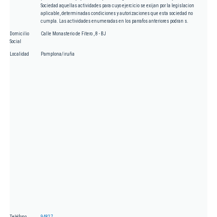
Sociedad aquellas actividades para cuyo ejercicio se exijan por la legislacion
aplicable, determinadas condiciones y autorizaciones que esta sociedad no
cumpla. Las actividades enumeradas en los parrafos anteriores podran s.
Domicilio
Calle Monasterio de Fitero , 8 - BJ
Social
Localidad
Pamplona/iruña
Teléfono
94827...