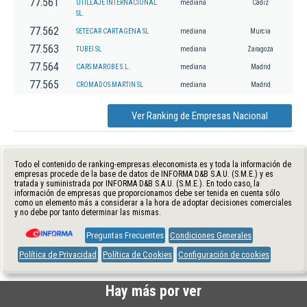
77.561
UTILLAJE INTERNACIONAL
mediana
Cádiz
SL.
77.562
SETECAR CARTAGENA SL
mediana
Murcia
77.563
TUBEI SL
mediana
Zaragoza
77.564
CARS MAROBE S.L.
mediana
Madrid
77.565
CROMADOS MARTIN SL
mediana
Madrid
Ver Ranking de Empresas Nacional
Todo el contenido de ranking-empresas.eleconomista.es y toda la información de
empresas procede de la base de datos de INFORMA D&B S.A.U. (S.M.E.) y es
tratada y suministrada por INFORMA D&B S.A.U. (S.M.E.). En todo caso, la
información de empresas que proporcionamos debe ser tenida en cuenta sólo
como un elemento más a considerar a la hora de adoptar decisiones comerciales
y no debe por tanto determinar las mismas.
Preguntas Frecuentes
Condiciones Generales
Política de Privacidad
Política de Cookies
Configuración de cookies
Hay más por ver