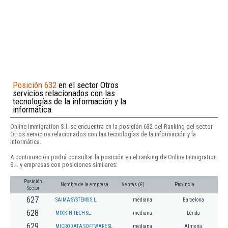
Posición 632
en el sector Otros
servicios relacionados con las
tecnologías de la información y la
informática
Online Immigration S.l. se encuentra en la posición 632 del Ranking del sector
Otros servicios relacionados con las tecnologías de la información y la
informática.
A continuación podrá consultar la posición en el ranking de Online Immigration
S.l. y empresas con posiciones similares:
Posición
Nombre de la empresa
Ventas (€)
Provincia
Sector
627
SAIMA SYSTEMS S.L.
mediana
Barcelona
628
MIXKIN TECH SL.
mediana
Lérida
629
MICRODATA SOFTWARE SL
mediana
Almería