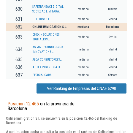
SAFETRANSACT DIGITAL
630
mediana
Bizkaia
SOCIEDAD LIMITADA.
631
HELPDESK S.L.
mediana
Madrid
632
ONLINE IMMIGRATION S.L.
mediana
Barcelona
CHEKIN SOLUCIONES
633
mediana
Sevilla
DIGITALES SL.
ASLAM TECHNOLOGICAL
634
mediana
Madrid
INNOVATION SL.
635
J2CA CONSULTORES SL.
mediana
Madrid
636
AUTEK INGENIERIA SL
mediana
Madrid
637
PERICIALCAR SL
mediana
Córdoba
Ver Ranking de Empresas del CNAE 6290
Posición 12.465
en la provincia de
Barcelona
Online Immigration S.l. se encuentra en la posición 12.465 del Ranking de
Barcelona.
A continuación podrá consultar la posición en el ranking de Online Immigration