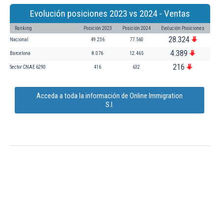
Evolución posiciones 2023 vs 2024 - Ventas
Ranking
Posición 2023
Posición 2024
Evolución Posiciones
28.324
Nacional
49.236
77.560
4.389
Barcelona
8.076
12.465
216
Sector CNAE 6290
416
632
Acceda a toda la información de Online Immigration
S.l.