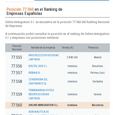
Posición 77.560
en el Ranking de
Empresas Españolas
Online Immigration S.l. se encuentra en la posición 77.560 del Ranking Nacional
de Empresas.
A continuación podrá consultar la posición en el ranking de Online Immigration
S.l. y empresas con posiciones similares:
Posición
Nombre de la empresa
Ventas (€)
Provincia
Nacional
BROS SELECCION SOCIEDAD
77.555
2.858.246
Madrid
LIMITADA
77.556
BIELTEX, 2020 S.L.
mediana
Barcelona
77.557
RERBAN SL
mediana
Palmas (las)
CONSERVERA DEL
77.558
mediana
Cantabria
CANTABRICO SL
TERRAMARINA HOTELS
77.559
RESORTS SOCIEDAD
mediana
Gerona
LIMITADA.
77.560
ONLINE IMMIGRATION S.L.
mediana
Barcelona
AERONAUTICA DE