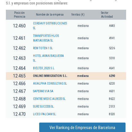
S.l. y empresas con posiciones similares:
Posición
Sector
Nombre de la empresa
Ventas (€)
Provincia
Actividad
CORDAVY DISTRIBUCIONES
12.460
mediana
4683
SL
TRANSPORTES HIJOS
12.461
mediana
4941
MATIAS BESA SL
12.462
REM TOTEN 1 SL
mediana
5226
HOTEL ARAN BAQUEIRA
12.463
mediana
5510
SL.
12.464
BIELTEX, 2020 S.L.
mediana
4641
12.465
ONLINE IMMIGRATION S.L.
mediana
6290
12.466
AXALPHA CONSULTING SL
mediana
6220
12.467
SAPERAS VIA SA
mediana
4631
12.468
CENTRE MEDIC AURCES SL.
mediana
8622
12.469
SURE SUCCESS SL.
mediana
2513
12.470
LICEO PALCAM SL.
mediana
8520
Ver Ranking de Empresas de Barcelona