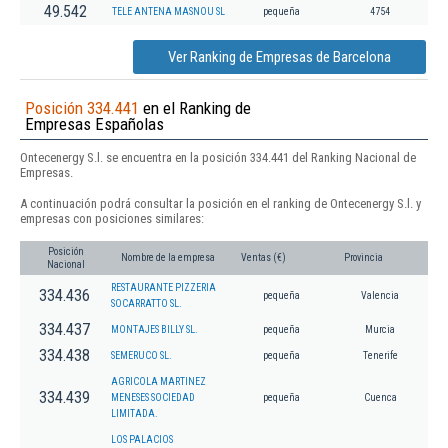
49.542
TELE ANTENA MASNOU SL
pequeña
4754
Ver Ranking de Empresas de Barcelona
Posición 334.441
en el Ranking de
Empresas Españolas
Ontecenergy S.l. se encuentra en la posición 334.441 del Ranking Nacional de
Empresas.
A continuación podrá consultar la posición en el ranking de Ontecenergy S.l. y
empresas con posiciones similares:
Posición
Nombre de la empresa
Ventas (€)
Provincia
Nacional
RESTAURANTE PIZZERIA
334.436
pequeña
Valencia
SOCARRATTO SL.
334.437
MONTAJES BILLY SL.
pequeña
Murcia
334.438
SEMERUCO SL.
pequeña
Tenerife
AGRICOLA MARTINEZ
334.439
MENESES SOCIEDAD
pequeña
Cuenca
LIMITADA.
LOS PALACIOS