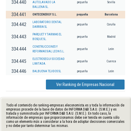
334.440
AUTOLAVADO LA
pequeña
Sevilla
BALLENA SL.
334.441
ONTECENERGY S.L.
pequeña
Barcelona
LABORATORIO DENTAL
334.442
pequeña
Coruña
DARRIBA SL
PARQUET Y TARIMAS EL
334.443
pequeña
Madrid
BOSQUE SL.
CONSTRUCCIONES Y
334.444
pequeña
León
REFORMAS SIAL LEON S.L.
ELECTROSEGUI SOCIEDAD
334.445
pequeña
Cuenca
LIMITADA.
334.446
BALBUENA TEJIDOS SL
pequeña
León
Ver Ranking de Empresas Nacional
Todo el contenido de ranking-empresas.eleconomista.es y toda la información de
empresas procede de la base de datos de INFORMA D&B S.A.U. (S.M.E.) y es
tratada y suministrada por INFORMA D&B S.A.U. (S.M.E.). En todo caso, la
información de empresas que proporcionamos debe ser tenida en cuenta sólo
como un elemento más a considerar a la hora de adoptar decisiones comerciales
y no debe por tanto determinar las mismas.