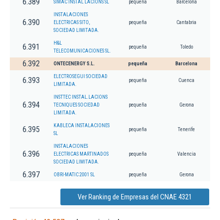
6.389
SIMAC INSTAL LACIONS SL
pequeña
Barcelona
INSTALACIONES
6.390
ELECTRICAS SITO,
pequeña
Cantabria
SOCIEDAD LIMITADA.
H&L
6.391
pequeña
Toledo
TELECOMUNICACIONES SL.
6.392
ONTECENERGY S.L.
pequeña
Barcelona
ELECTROSEGUI SOCIEDAD
6.393
pequeña
Cuenca
LIMITADA.
INSTTEC INSTAL.LACIONS
6.394
TECNIQUES SOCIEDAD
pequeña
Gerona
LIMITADA.
KABLECA INSTALACIONES
6.395
pequeña
Tenerife
SL
INSTALACIONES
6.396
ELECTRICAS MARTINADOS
pequeña
Valencia
SOCIEDAD LIMITADA.
6.397
OBRI-MATIC 2001 SL
pequeña
Gerona
Ver Ranking de Empresas del CNAE 4321