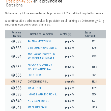
Posición 49.537
en la provincia de
Barcelona
Ontecenergy S.l. se encuentra en la posición 49.537 del Ranking de Barcelona.
A continuación podrá consultar la posición en el ranking de Ontecenergy S.l. y
empresas con posiciones similares:
Posición
Sector
Nombre de la empresa
Ventas (€)
Provincia
Actividad
49.532
PALEMA NETWORK S.L.
pequeña
7311
49.533
SIRTE COMUNICACIONES SL
pequeña
4740
TECHNOLOGIES CENTURY
49.534
pequeña
8623
XXI SOCIEDAD LIMITADA.
KEYLAND POLYMER UV
49.535
pequeña
4685
MATERIALS SPAIN S.L.
49.536
LOGIS LINK SL
pequeña
6421
49.537
ONTECENERGY S.L.
pequeña
4321
49.538
MANEL 71 SL
pequeña
4399
49.539
INMOBILIARIA ESCIPION SL
pequeña
6820
49.540
ALIMERCAT BCN S.L.
pequeña
4721
49.541
STBOI BREWERY S.L.
pequeña
1105