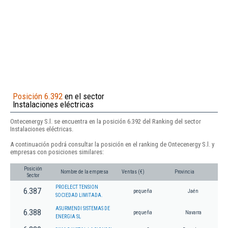
Posición 6.392
en el sector
Instalaciones eléctricas
Ontecenergy S.l. se encuentra en la posición 6.392 del Ranking del sector
Instalaciones eléctricas.
A continuación podrá consultar la posición en el ranking de Ontecenergy S.l. y
empresas con posiciones similares:
Posición
Nombre de la empresa
Ventas (€)
Provincia
Sector
PROELECT TENSION
6.387
pequeña
Jaén
SOCIEDAD LIMITADA.
ASURMENDI SISTEMAS DE
6.388
pequeña
Navarra
ENERGIA SL