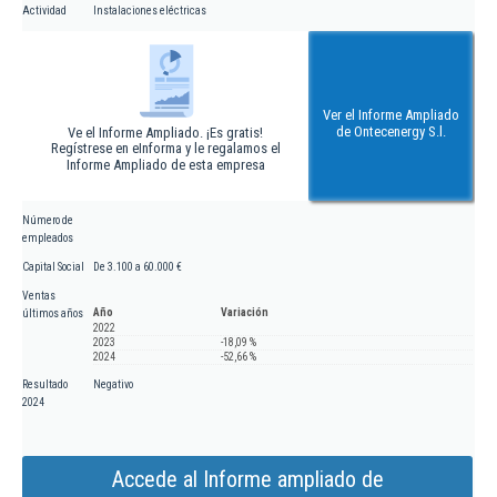
Actividad
Instalaciones eléctricas
Ver el Informe Ampliado
de Ontecenergy S.l.
Ve el Informe Ampliado. ¡Es gratis!
Regístrese en eInforma y le regalamos el
Informe Ampliado de esta empresa
Número de
empleados
Capital Social
De 3.100 a 60.000 €
Ventas
Año
Variación
últimos años
2022
2023
-18,09 %
2024
-52,66 %
Resultado
Negativo
2024
Accede al Informe ampliado de