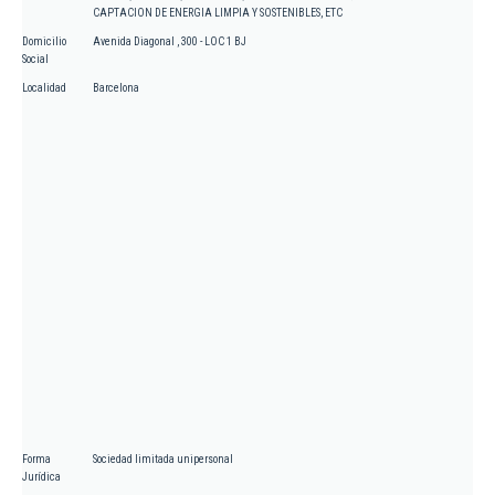
CAPTACION DE ENERGIA LIMPIA Y SOSTENIBLES, ETC
Domicilio
Avenida Diagonal , 300 - LOC 1 BJ
Social
Localidad
Barcelona
Forma
Sociedad limitada unipersonal
Jurídica