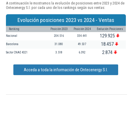
A continuación le mostramos la evolución de posiciones entre 2023 y 2024 de
Ontecenergy S.l. por cada uno de los rankings según sus ventas:
Evolución posiciones 2023 vs 2024 - Ventas
Ranking
Posición 2023
Posición 2024
Evolución Posiciones
129.925
Nacional
204.516
334.441
18.457
Barcelona
31.080
49.537
2.874
Sector CNAE 4321
3.518
6.392
Acceda a toda la información de Ontecenergy S.l.