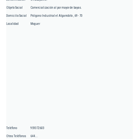
Objeto Social
Comercialización al por mayor de bayas.
Domicilio Social
Poligono Industrial el Algarrobito , 69 - 70
Localidad
Moguer
Teléfono
959372603
Otros Teléfonos
644...