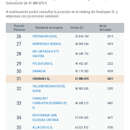
facturación de 41.880.870 €.
A continuación podrá consultar la posición en el ranking de Onubayas Sl. y
empresas con posiciones similares:
Posición
Sector
Nombre de la empresa
Ventas (€)
Provincia
Actividad
26
FERTINAGRO SUR SL.
52.845.764
2015
27
BERRYWORLD IBERIA SL.
50.009.366
4619
SAT LIMITADA N 4771
28
49.648.710
4631
GRUFESA
29
POLISUR 2000 SL
49.452.601
2222
30
DAMAS SA
42.179.533
4939
31
ONUBAYAS SL.
41.880.870
4631
TALLERES MECANICOS DEL
32
40.983.030
2592
SUR SA
FINANZAS Y
33
COMBUSTIBLES ESPAÑOLES
40.638.213
4681
SL.
MOVITRANSA CARS,
34
37.039.620
4671
SOCIEDAD LIMITADA.
35
ALJACOR OIL SL
36.321.872
4730