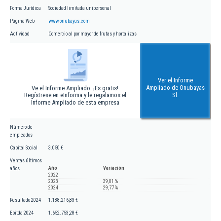
Forma Jurídica
Sociedad limitada unipersonal
Página Web
www.onubayas.com
Actividad
Comercio al por mayor de frutas y hortalizas
Ver el Informe
Ampliado de Onubayas
Ve el Informe Ampliado. ¡Es gratis!
Regístrese en eInforma y le regalamos el
Sl.
Informe Ampliado de esta empresa
Número de
empleados
Capital Social
3.050 €
Ventas últimos
Año
Variación
años
2022
2023
39,01 %
2024
29,77 %
Resultado 2024
1.188.216,83 €
Ebitda 2024
1.652.753,28 €