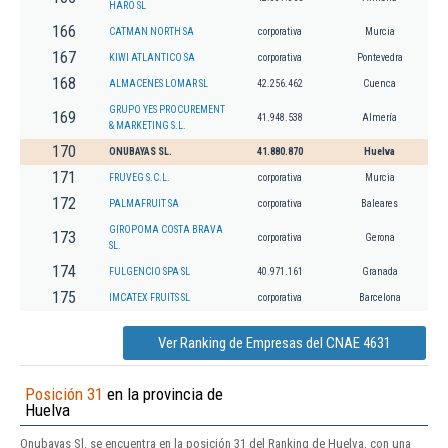
HARO SL
166
CATMAN NORTH SA
corporativa
Murcia
167
KIWI ATLANTICO SA
corporativa
Pontevedra
168
ALMACENES LOMAR SL
42.256.462
Cuenca
GRUPO YES PROCUREMENT
169
41.948.538
Almería
& MARKETING S.L.
170
ONUBAYAS SL.
41.880.870
Huelva
171
FRUVEG S.C.L.
corporativa
Murcia
172
PALMAFRUIT SA
corporativa
Baleares
GIROPOMA COSTA BRAVA
173
corporativa
Gerona
SL.
174
FULGENCIO SPA SL
40.971.161
Granada
175
IMCATEX FRUITS SL
corporativa
Barcelona
Ver Ranking de Empresas del CNAE 4631
Posición 31
en la provincia de
Huelva
Onubayas Sl. se encuentra en la posición 31 del Ranking de Huelva, con una