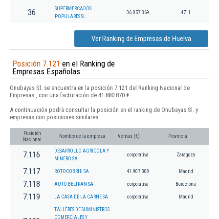
SUPERMERCADOS
36
36.057.369
4711
POPULARES SL.
Ver Ranking de Empresas de Huelva
Posición 7.121
en el Ranking de
Empresas Españolas
Onubayas Sl. se encuentra en la posición 7.121 del Ranking Nacional de
Empresas , con una facturación de 41.880.870 €.
A continuación podrá consultar la posición en el ranking de Onubayas Sl. y
empresas con posiciones similares:
Posición
Nombre de la empresa
Ventas (€)
Provincia
Nacional
DESARROLLO AGRICOLA Y
7.116
corporativa
Zaragoza
MINERO SA
7.117
ROTOCOBRHI SA
41.907.308
Madrid
7.118
AUTO BELTRAN SA
corporativa
Barcelona
7.119
LA CASA DE LA CARNE SA
corporativa
Madrid
TALLERES DE SUMINISTROS
COMERCIALES Y