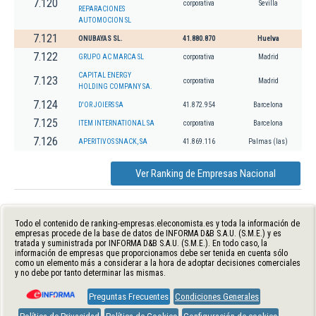
7.120
corporativa
Sevilla
REPARACIONES
AUTOMOCION SL
7.121
ONUBAYAS SL.
41.880.870
Huelva
7.122
GRUPO AC MARCA SL
corporativa
Madrid
CAPITAL ENERGY
7.123
corporativa
Madrid
HOLDING COMPANY SA.
7.124
D'OR JOIERS SA
41.872.954
Barcelona
7.125
ITEM INTERNATIONAL SA
corporativa
Barcelona
7.126
APERITIVOS SNACK, SA
41.869.116
Palmas (las)
Ver Ranking de Empresas Nacional
Todo el contenido de ranking-empresas.eleconomista.es y toda la información de
empresas procede de la base de datos de INFORMA D&B S.A.U. (S.M.E.) y es
tratada y suministrada por INFORMA D&B S.A.U. (S.M.E.). En todo caso, la
información de empresas que proporcionamos debe ser tenida en cuenta sólo
como un elemento más a considerar a la hora de adoptar decisiones comerciales
y no debe por tanto determinar las mismas.
Preguntas Frecuentes
Condiciones Generales