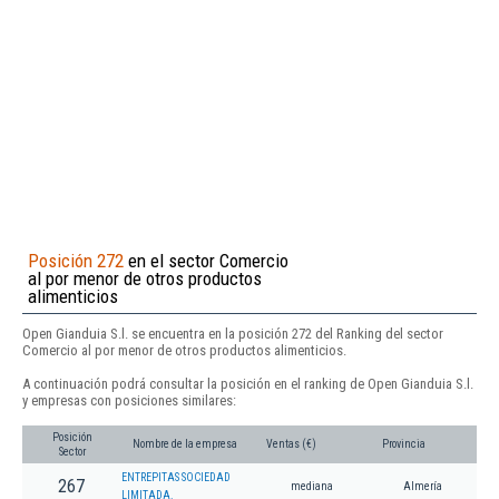
Posición 272
en el sector Comercio
al por menor de otros productos
alimenticios
Open Gianduia S.l. se encuentra en la posición 272 del Ranking del sector
Comercio al por menor de otros productos alimenticios.
A continuación podrá consultar la posición en el ranking de Open Gianduia S.l.
y empresas con posiciones similares:
Posición
Nombre de la empresa
Ventas (€)
Provincia
Sector
ENTREPITAS SOCIEDAD
267
mediana
Almería
LIMITADA.