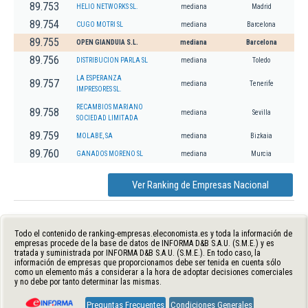
89.753
HELIO NETWORKS SL.
mediana
Madrid
89.754
CUGO MOTRI SL
mediana
Barcelona
89.755
OPEN GIANDUIA S.L.
mediana
Barcelona
89.756
DISTRIBUCION PARLA SL
mediana
Toledo
LA ESPERANZA
89.757
mediana
Tenerife
IMPRESORES SL.
RECAMBIOS MARIANO
89.758
mediana
Sevilla
SOCIEDAD LIMITADA
89.759
MOLABE, SA
mediana
Bizkaia
89.760
GANADOS MORENO SL
mediana
Murcia
Ver Ranking de Empresas Nacional
Todo el contenido de ranking-empresas.eleconomista.es y toda la información de
empresas procede de la base de datos de INFORMA D&B S.A.U. (S.M.E.) y es
tratada y suministrada por INFORMA D&B S.A.U. (S.M.E.). En todo caso, la
información de empresas que proporcionamos debe ser tenida en cuenta sólo
como un elemento más a considerar a la hora de adoptar decisiones comerciales
y no debe por tanto determinar las mismas.
Preguntas Frecuentes
Condiciones Generales