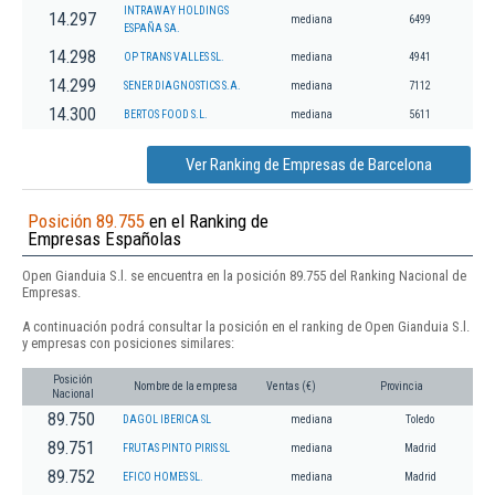
INTRAWAY HOLDINGS
14.297
mediana
6499
ESPAÑA SA.
14.298
OP TRANS VALLES SL.
mediana
4941
14.299
SENER DIAGNOSTICS S.A.
mediana
7112
14.300
BERTOS FOOD S.L.
mediana
5611
Ver Ranking de Empresas de Barcelona
Posición 89.755
en el Ranking de
Empresas Españolas
Open Gianduia S.l. se encuentra en la posición 89.755 del Ranking Nacional de
Empresas.
A continuación podrá consultar la posición en el ranking de Open Gianduia S.l.
y empresas con posiciones similares:
Posición
Nombre de la empresa
Ventas (€)
Provincia
Nacional
89.750
DAGOL IBERICA SL
mediana
Toledo
89.751
FRUTAS PINTO PIRIS SL
mediana
Madrid
89.752
EFICO HOMES SL.
mediana
Madrid