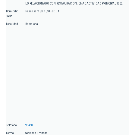
LO RELACIONADO CON RESTAURACION. CNAE ACTIVIDAD PRINCIPAL 1052
Domicilio
Paseo sant joan , 59 - LOC 1
Social
Localidad
Barcelona
Teléfono
93450...
Forma
Sociedad limitada