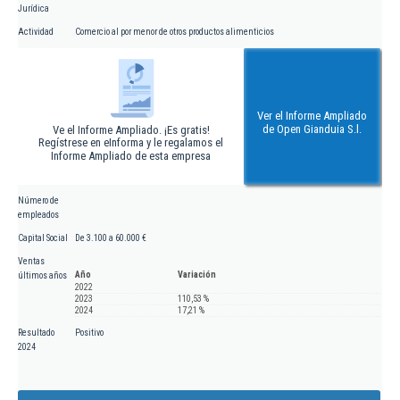
Jurídica
Actividad
Comercio al por menor de otros productos alimenticios
Ver el Informe Ampliado
de Open Gianduia S.l.
Ve el Informe Ampliado. ¡Es gratis!
Regístrese en eInforma y le regalamos el
Informe Ampliado de esta empresa
Número de
empleados
Capital Social
De 3.100 a 60.000 €
Ventas
Año
Variación
últimos años
2022
2023
110,53 %
2024
17,21 %
Resultado
Positivo
2024