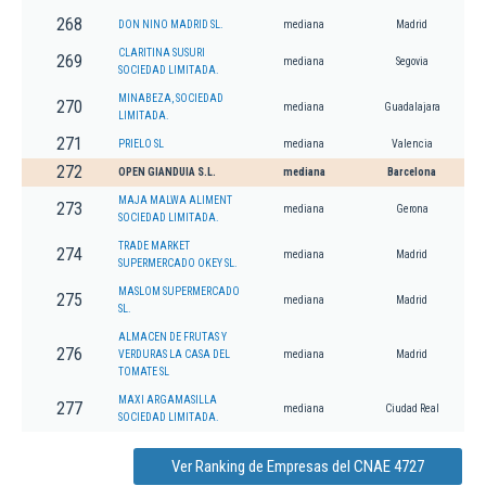
268
DON NINO MADRID SL.
mediana
Madrid
CLARITINA SUSURI
269
mediana
Segovia
SOCIEDAD LIMITADA.
MINABEZA, SOCIEDAD
270
mediana
Guadalajara
LIMITADA.
271
PRIELO SL
mediana
Valencia
272
OPEN GIANDUIA S.L.
mediana
Barcelona
MAJA MALWA ALIMENT
273
mediana
Gerona
SOCIEDAD LIMITADA.
TRADE MARKET
274
mediana
Madrid
SUPERMERCADO OKEY SL.
MASLOM SUPERMERCADO
275
mediana
Madrid
SL.
ALMACEN DE FRUTAS Y
276
VERDURAS LA CASA DEL
mediana
Madrid
TOMATE SL
MAXI ARGAMASILLA
277
mediana
Ciudad Real
SOCIEDAD LIMITADA.
Ver Ranking de Empresas del CNAE 4727