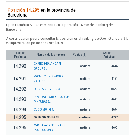
Posición 14.295
en la provincia de
Barcelona
Open Gianduia S.l. se encuentra en la posición 14.295 del Ranking de
Barcelona.
A continuación podrá consultar la posición en el ranking de Open Gianduia S.l.
y empresas con posiciones similares:
Posición
Sector
Nombre de la empresa
Ventas (€)
Provincia
Actividad
GXMED HEALTHCARE
14.290
mediana
4646
GROUP SL.
PROMOCIONES ARYDIS
14.291
mediana
4101
VALLES SL
14.292
ESCOLA GREVOL S.C.C.L.
mediana
8520
INESPRAT DISTRIBUIDOR DE
14.293
mediana
4683
PINTURAS SL.
14.294
CUGO MOTRI SL
mediana
4634
14.295
OPEN GIANDUIA S.L.
mediana
4727
MASCARAS Y SISTEMAS DE
14.296
mediana
4690
PROTECCION SL