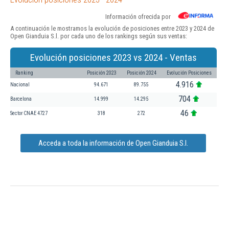
Información ofrecida por
A continuación le mostramos la evolución de posiciones entre 2023 y 2024 de
Open Gianduia S.l. por cada uno de los rankings según sus ventas:
Evolución posiciones 2023 vs 2024 - Ventas
Ranking
Posición 2023
Posición 2024
Evolución Posiciones
4.916
Nacional
94.671
89.755
704
Barcelona
14.999
14.295
46
Sector CNAE 4727
318
272
Acceda a toda la información de Open Gianduia S.l.