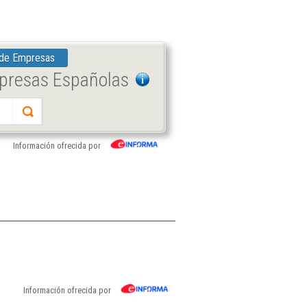
 de Empresas
mpresas Españolas
Información ofrecida por
Información ofrecida por