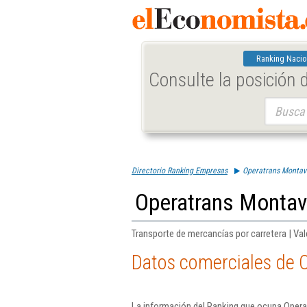
Ranking Nacio
Consulte la posición
Buscar:
Directorio Ranking Empresas
Operatrans Montave
Operatrans Montave
Transporte de mercancías por carretera | Val
Datos comerciales de O
La información del Ranking que ocupa Opera