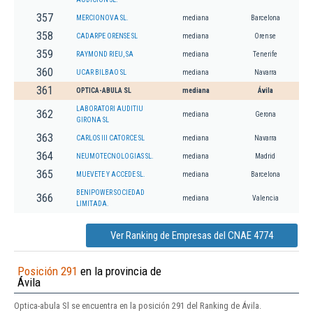
357
MERCIONOVA SL.
mediana
Barcelona
358
CADARPE ORENSE SL
mediana
Orense
359
RAYMOND RIEU, SA
mediana
Tenerife
360
UCAR BILBAO SL
mediana
Navarra
361
OPTICA-ABULA SL
mediana
Ávila
LABORATORI AUDITIU
362
mediana
Gerona
GIRONA SL
363
CARLOS III CATORCE SL
mediana
Navarra
364
NEUMOTECNOLOGIAS SL.
mediana
Madrid
365
MUEVETE Y ACCEDE SL.
mediana
Barcelona
BENIPOWER SOCIEDAD
366
mediana
Valencia
LIMITADA.
Ver Ranking de Empresas del CNAE 4774
Posición 291
en la provincia de
Ávila
Optica-abula Sl se encuentra en la posición 291 del Ranking de Ávila.