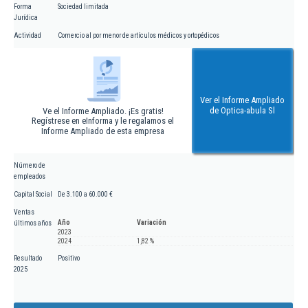
Forma
Sociedad limitada
Jurídica
Actividad
Comercio al por menor de artículos médicos y ortopédicos
Ver el Informe Ampliado
de Optica-abula Sl
Ve el Informe Ampliado. ¡Es gratis!
Regístrese en eInforma y le regalamos el
Informe Ampliado de esta empresa
Número de
empleados
Capital Social
De 3.100 a 60.000 €
Ventas
Año
Variación
últimos años
2023
2024
1,82 %
Resultado
Positivo
2025