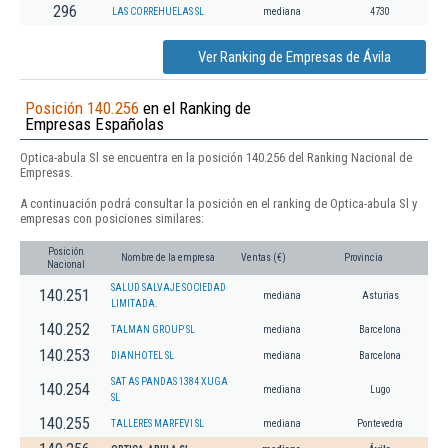
296
LAS CORREHUELAS SL
mediana
4730
Ver Ranking de Empresas de Ávila
Posición 140.256
en el Ranking de
Empresas Españolas
Optica-abula Sl se encuentra en la posición 140.256 del Ranking Nacional de
Empresas.
A continuación podrá consultar la posición en el ranking de Optica-abula Sl y
empresas con posiciones similares:
Posición
Nombre de la empresa
Ventas (€)
Provincia
Nacional
SALUD SALVAJE SOCIEDAD
140.251
mediana
Asturias
LIMITADA.
140.252
TALMAN GROUP SL
mediana
Barcelona
140.253
DIANHOTEL SL
mediana
Barcelona
SAT AS PANDAS 1384 XUGA
140.254
mediana
Lugo
SL
140.255
TALLERES MARFEVI SL
mediana
Pontevedra