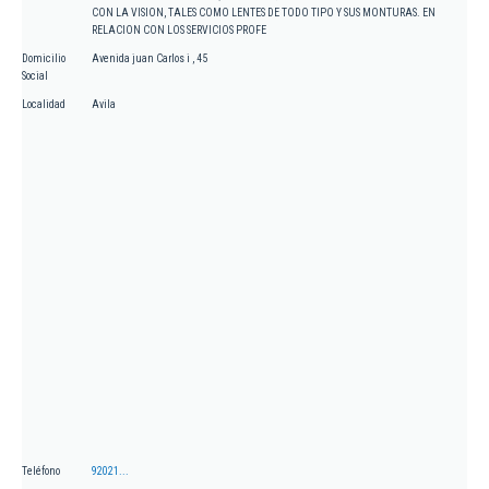
CON LA VISION, TALES COMO LENTES DE TODO TIPO Y SUS MONTURAS. EN
RELACION CON LOS SERVICIOS PROFE
Domicilio
Avenida juan Carlos i , 45
Social
Localidad
Avila
Teléfono
92021...