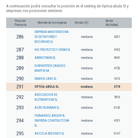
A continuación podrá consultar la posición en el ranking de Optica-abula Sl y
empresas con posiciones similares:
Posición
Sector
Nombre de la empresa
Ventas (€)
Provincia
Actividad
EMPRESA MANTENEDORA
286
DE EXTINTORES Y
mediana
4321
SEGURIDAD SL
287
NIX PROYECTOS Y OBRAS SL
mediana
4102
288
ARBROTRANS SL
mediana
4941
SUMINISTROS CANDIDO
289
mediana
4752
MARTIN SA
290
RAMON CARO SL
mediana
1013
291
OPTICA-ABULA SL
mediana
4774
ADECUACION DE
292
mediana
7810
ALTERNATIVAS SL
293
AGRO ROARSAN SL.
mediana
0142
FERNANDEZ ARGENTA
294
EMPRESA CONSTRUCTORA
mediana
4101
SL
295
AVICOLA REDONDO SL
mediana
0147