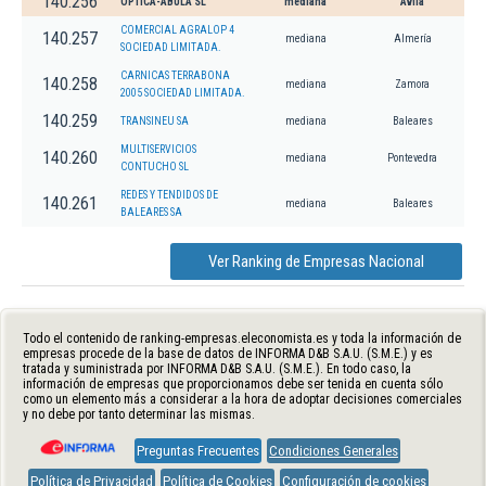
140.256
OPTICA-ABULA SL
mediana
Ávila
COMERCIAL AGRALOP 4
140.257
mediana
Almería
SOCIEDAD LIMITADA.
CARNICAS TERRABONA
140.258
mediana
Zamora
2005 SOCIEDAD LIMITADA.
140.259
TRANSINEU SA
mediana
Baleares
MULTISERVICIOS
140.260
mediana
Pontevedra
CONTUCHO SL
REDES Y TENDIDOS DE
140.261
mediana
Baleares
BALEARES SA
Ver Ranking de Empresas Nacional
Todo el contenido de ranking-empresas.eleconomista.es y toda la información de
empresas procede de la base de datos de INFORMA D&B S.A.U. (S.M.E.) y es
tratada y suministrada por INFORMA D&B S.A.U. (S.M.E.). En todo caso, la
información de empresas que proporcionamos debe ser tenida en cuenta sólo
como un elemento más a considerar a la hora de adoptar decisiones comerciales
y no debe por tanto determinar las mismas.
Preguntas Frecuentes
Condiciones Generales
Política de Privacidad
Política de Cookies
Configuración de cookies