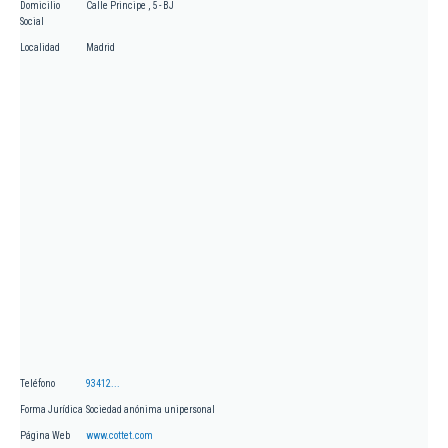
Domicilio
Calle Principe , 5 - BJ
Social
Localidad
Madrid
Teléfono
93412...
Forma Jurídica
Sociedad anónima unipersonal
Página Web
www.cottet.com