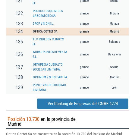
131
grande
Sevilla
SL
PRODUCTOS QUIMICOS
132
grande
Murcia
LABORATORIO SA
133
DROP VISION SL.
grande
Málaga
134
OPTICA COTTET SA
grande
Madrid
TECHNOLOGY CLINIC 21
135
grande
Baleares
SL.
AURAL PUNTOS DE VENTA
136
grande
Barcelona
S.L.
ORTOPEDIA QUERALTO
137
grande
Sevilla
SOCIEDAD LIMITADA.
138
OPTIMUM VISION CARE SA.
grande
Madrid
PONLE VISION, SOCIEDAD
139
grande
León
LIMITADA.
Ver Ranking de Empresas del CNAE 4774
Posición 13.730
en la provincia de
Madrid
Optica Cottet Sa se encuentra en la posición 13.730 del Ranking de Madrid.