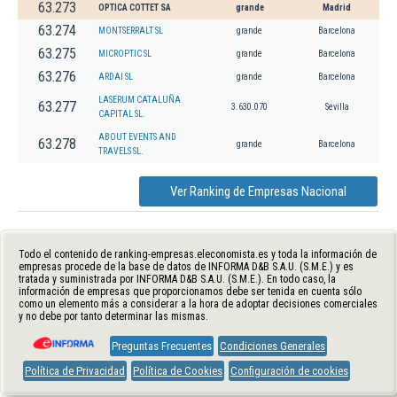
63.273
OPTICA COTTET SA
grande
Madrid
63.274
MONTSERRALT SL
grande
Barcelona
63.275
MICROPTIC SL
grande
Barcelona
63.276
ARDAI SL
grande
Barcelona
LASERUM CATALUÑA
63.277
3.630.070
Sevilla
CAPITAL SL.
ABOUT EVENTS AND
63.278
grande
Barcelona
TRAVELS SL.
Ver Ranking de Empresas Nacional
Todo el contenido de ranking-empresas.eleconomista.es y toda la información de
empresas procede de la base de datos de INFORMA D&B S.A.U. (S.M.E.) y es
tratada y suministrada por INFORMA D&B S.A.U. (S.M.E.). En todo caso, la
información de empresas que proporcionamos debe ser tenida en cuenta sólo
como un elemento más a considerar a la hora de adoptar decisiones comerciales
y no debe por tanto determinar las mismas.
Preguntas Frecuentes
Condiciones Generales
Política de Privacidad
Política de Cookies
Configuración de cookies