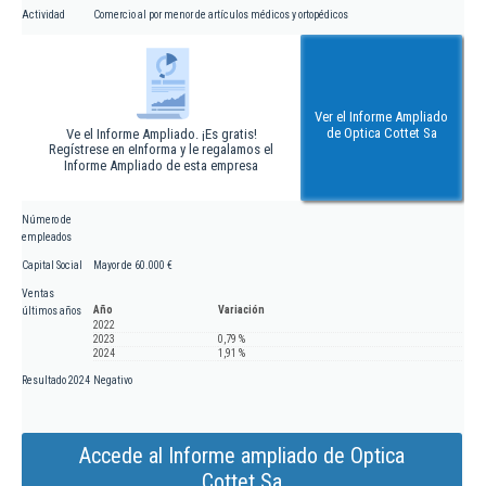
Actividad
Comercio al por menor de artículos médicos y ortopédicos
Ver el Informe Ampliado
de Optica Cottet Sa
Ve el Informe Ampliado. ¡Es gratis!
Regístrese en eInforma y le regalamos el
Informe Ampliado de esta empresa
Número de
empleados
Capital Social
Mayor de 60.000 €
Ventas
Año
Variación
últimos años
2022
2023
0,79 %
2024
1,91 %
Resultado 2024
Negativo
Accede al Informe ampliado de Optica
Cottet Sa