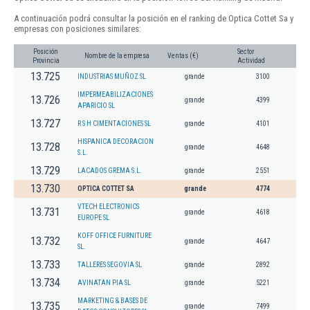
A continuación podrá consultar la posición en el ranking de Optica Cottet Sa y
empresas con posiciones similares:
Posición
Sector
Nombre de la empresa
Ventas (€)
Provincia
Actividad
13.725
INDUSTRIAS MUÑOZ SL
grande
3100
IMPERMEABILIZACIONES
13.726
grande
4399
APARICIO SL
13.727
R S H CIMENTACIONES SL
grande
4101
HISPANICA DECORACION
13.728
grande
4648
S.L.
13.729
LACADOS GREMA S.L.
grande
2551
13.730
OPTICA COTTET SA
grande
4774
VTECH ELECTRONICS
13.731
grande
4618
EUROPE SL
KOFF OFFICE FURNITURE
13.732
grande
4647
SL.
13.733
TALLERES SEGOVIA SL
grande
2892
13.734
AVINATAN PIA SL
grande
5221
MARKETING & BASES DE
13.735
grande
7499