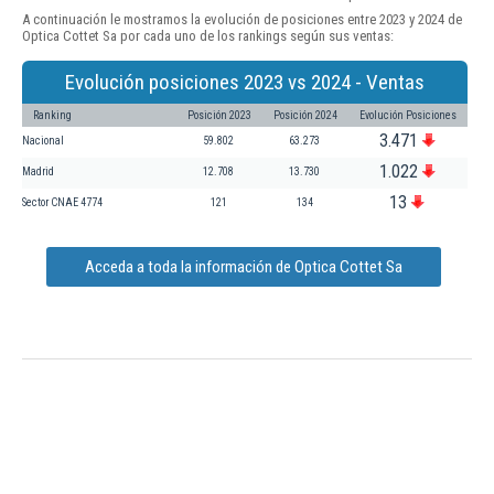
A continuación le mostramos la evolución de posiciones entre 2023 y 2024 de
Optica Cottet Sa por cada uno de los rankings según sus ventas:
Evolución posiciones 2023 vs 2024 - Ventas
Ranking
Posición 2023
Posición 2024
Evolución Posiciones
3.471
Nacional
59.802
63.273
1.022
Madrid
12.708
13.730
13
Sector CNAE 4774
121
134
Acceda a toda la información de Optica Cottet Sa