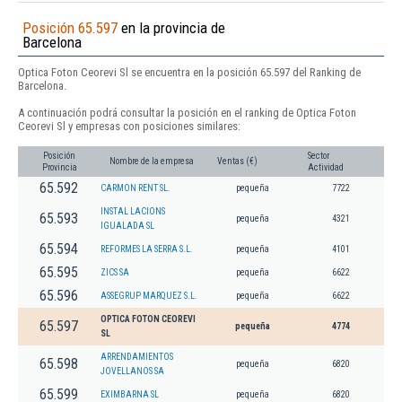
Posición 65.597
en la provincia de
Barcelona
Optica Foton Ceorevi Sl se encuentra en la posición 65.597 del Ranking de
Barcelona.
A continuación podrá consultar la posición en el ranking de Optica Foton
Ceorevi Sl y empresas con posiciones similares:
Posición
Sector
Nombre de la empresa
Ventas (€)
Provincia
Actividad
65.592
CARMON RENT SL.
pequeña
7722
INSTAL LACIONS
65.593
pequeña
4321
IGUALADA SL
65.594
REFORMES LA SERRA S.L.
pequeña
4101
65.595
ZICS SA
pequeña
6622
65.596
ASSEGRUP MARQUEZ S.L.
pequeña
6622
OPTICA FOTON CEOREVI
65.597
pequeña
4774
SL
ARRENDAMIENTOS
65.598
pequeña
6820
JOVELLANOS SA
65.599
EXIMBARNA SL
pequeña
6820