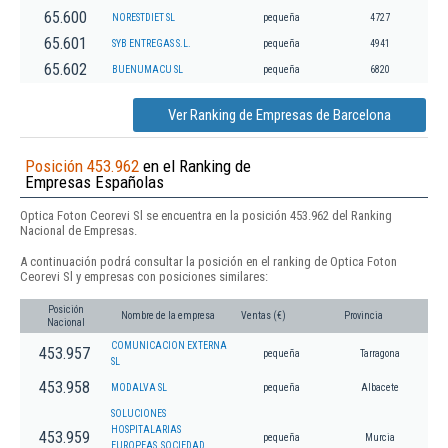
65.600
NORESTDIET SL
pequeña
4727
65.601
SYB ENTREGAS S.L.
pequeña
4941
65.602
BUENUMACU SL
pequeña
6820
Ver Ranking de Empresas de Barcelona
Posición 453.962
en el Ranking de
Empresas Españolas
Optica Foton Ceorevi Sl se encuentra en la posición 453.962 del Ranking
Nacional de Empresas.
A continuación podrá consultar la posición en el ranking de Optica Foton
Ceorevi Sl y empresas con posiciones similares:
Posición
Nombre de la empresa
Ventas (€)
Provincia
Nacional
COMUNICACION EXTERNA
453.957
pequeña
Tarragona
SL
453.958
MODALVA SL
pequeña
Albacete
SOLUCIONES
HOSPITALARIAS
453.959
pequeña
Murcia
EUROPEAS, SOCIEDAD