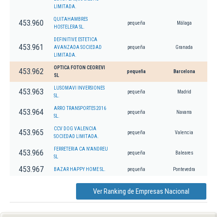
LIMITADA.
QUITAHAMBRES
453.960
pequeña
Málaga
HOSTELERA SL.
DEFINITIVE ESTETICA
453.961
AVANZADA SOCIEDAD
pequeña
Granada
LIMITADA.
OPTICA FOTON CEOREVI
453.962
pequeña
Barcelona
SL
LUSOMAVI INVERSIONES
453.963
pequeña
Madrid
SL.
ARRO TRANSPORTES 2016
453.964
pequeña
Navarra
SL.
CCV DOG VALENCIA
453.965
pequeña
Valencia
SOCIEDAD LIMITADA.
FERRETERIA CA N'ANDREU
453.966
pequeña
Baleares
SL
453.967
BAZAR HAPPY HOME SL.
pequeña
Pontevedra
Ver Ranking de Empresas Nacional