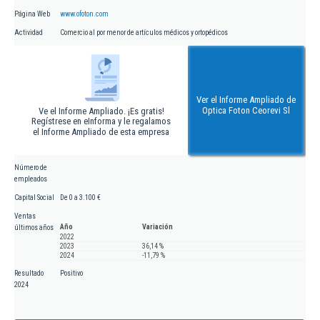
Página Web
www.ofoton.com
Actividad
Comercio al por menor de artículos médicos y ortopédicos
Ver el Informe Ampliado de
Optica Foton Ceorevi Sl
Ve el Informe Ampliado. ¡Es gratis!
Regístrese en eInforma y le regalamos
el Informe Ampliado de esta empresa
Número de
empleados
Capital Social
De 0 a 3.100 €
Ventas
Año
Variación
últimos años
2022
2023
36,14 %
2024
-11,79 %
Resultado
Positivo
2024