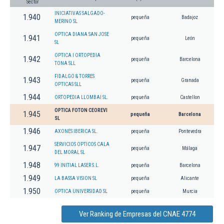
Sector
INICIATIVAS SALGADO-
1.940
pequeña
Badajoz
MERINO SL
OPTICA DIANA SAN JOSE
1.941
pequeña
León
SL
OPTICA I ORTOPEDIA
1.942
pequeña
Barcelona
TONA SLL
FIDALGO & TORRES
1.943
pequeña
Granada
OPTICAS SLL
1.944
ORTOPEDIA LLOMBAI SL.
pequeña
Castellon
OPTICA FOTON CEOREVI
1.945
pequeña
Barcelona
SL
1.946
AXONES IBERICA SL.
pequeña
Pontevedra
SERVICIOS OPTICOS CALA
1.947
pequeña
Málaga
DEL MORAL SL
1.948
99 INITIAL LASER S.L.
pequeña
Barcelona
1.949
LA BASSA VISION SL
pequeña
Alicante
1.950
OPTICA UNIVERSIDAD SL
pequeña
Murcia
Ver Ranking de Empresas del CNAE 4774