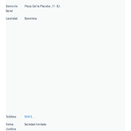
Domicilio
Plaza Gal·la Placidia , 11 - BJ
Social
Localidad
Barcelona
Teléfono
93415...
Forma
Sociedad limitada
Jurídica