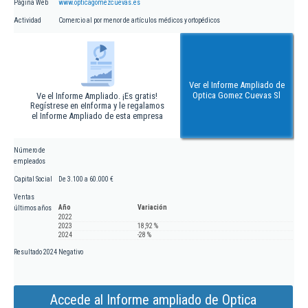
Página Web
www.opticagomezcuevas.es
Actividad
Comercio al por menor de artículos médicos y ortopédicos
Ver el Informe Ampliado de
Optica Gomez Cuevas Sl
Ve el Informe Ampliado. ¡Es gratis!
Regístrese en eInforma y le regalamos
el Informe Ampliado de esta empresa
Número de
empleados
Capital Social
De 3.100 a 60.000 €
Ventas
Año
Variación
últimos años
2022
2023
18,92 %
2024
-28 %
Resultado 2024
Negativo
Accede al Informe ampliado de Optica