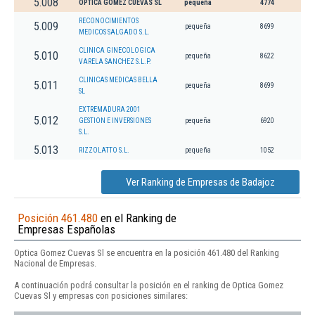
5.008
OPTICA GOMEZ CUEVAS SL
pequeña
4774
RECONOCIMIENTOS
5.009
pequeña
8699
MEDICOS SALGADO S.L.
CLINICA GINECOLOGICA
5.010
pequeña
8622
VARELA SANCHEZ S.L.P.
CLINICAS MEDICAS BELLA
5.011
pequeña
8699
SL
EXTREMADURA 2001
5.012
GESTION E INVERSIONES
pequeña
6920
S.L.
5.013
RIZZOLATTO S.L.
pequeña
1052
Ver Ranking de Empresas de Badajoz
Posición 461.480
en el Ranking de
Empresas Españolas
Optica Gomez Cuevas Sl se encuentra en la posición 461.480 del Ranking
Nacional de Empresas.
A continuación podrá consultar la posición en el ranking de Optica Gomez
Cuevas Sl y empresas con posiciones similares: