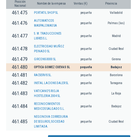
Posición
Nombre de la empresa
Ventas (€)
Provincia
Nacional
461.475
PORTATIL SHOP SL
pequeña
Valladolid
AUTOMATICOS
461.476
pequeña
Palmas (las)
MASPALOMAS SA
S. W. TRADUCCIONES
461.477
pequeña
Madrid
LIBRES S.L.
ELECTRICIDAD MUÑOZ
461.478
pequeña
Ciudad Real
PEINADO SL
461.479
GIRCONS-3000 SL
pequeña
Gerona
461.480
OPTICA GOMEZ CUEVAS SL
pequeña
Badajoz
461.481
RACSERVIS SL.
pequeña
Barcelona
461.482
INSTAL LACIONS DALER SL
pequeña
Tarragona
VATICANO'S RIOJA
461.483
pequeña
La Rioja
HOSTELERIA 2004 SL
RECONOCIMIENTOS
461.484
pequeña
Badajoz
MEDICOS SALGADO S.L.
NEGONOVA CORREDURIA
461.485
DE SEGUROS, SOCIEDAD
pequeña
Ciudad Real
LIMITADA.