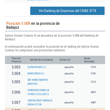
Ver Ranking de Empresas del CNAE 4774
Posición 5.008
en la provincia de
Badajoz
Optica Gomez Cuevas Sl se encuentra en la posición 5.008 del Ranking de
Badajoz.
A continuación podrá consultar la posición en el ranking de Optica Gomez
Cuevas Sl y empresas con posiciones similares:
Posición
Sector
Nombre de la empresa
Ventas (€)
Provincia
Actividad
5.003
ELENA MOBEL S.L.
pequeña
4755
5.004
BARGOMODI S.L.
pequeña
3100
SAT N 8805 MARTIN
5.005
pequeña
0124
SANCHEZ
HEREDEROS FAMILIA
5.006
pequeña
6820
GOMEZ GUILLEN S.L.
CRISTALERIA Y MENAJE
5.007
pequeña
4689
BADAJOZ SA