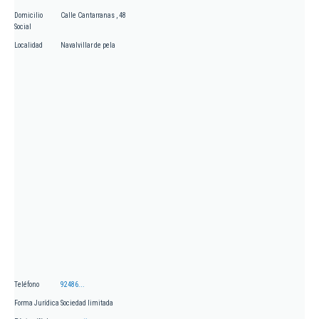
Domicilio
Calle Cantarranas , 48
Social
Localidad
Navalvillar de pela
Teléfono
92486...
Forma Jurídica
Sociedad limitada