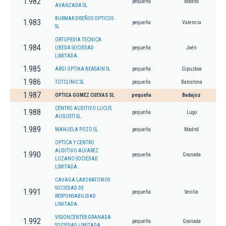
1.982
pequeña
Madrid
AVANZADA SL.
BURMAR DISEÑOS OPTICOS
1.983
pequeña
Valencia
SL
ORTOPEDIA TECNICA
1.984
UBEDA SOCIEDAD
pequeña
Jaén
LIMITADA.
1.985
ARGI OPTIKA BEASAIN SL
pequeña
Gipuzkoa
1.986
TOTCLINIC SL
pequeña
Barcelona
1.987
OPTICA GOMEZ CUEVAS SL
pequeña
Badajoz
CENTRO AUDITIVO LUCUS
1.988
pequeña
Lugo
AUGUSTI SL.
1.989
MANUELA POZO SL
pequeña
Madrid
OPTICA Y CENTRO
AUDITIVO ALVAREZ
1.990
pequeña
Granada
LOZANO SOCIEDAD
LIMITADA.
CAVAGA LABORATORIOS
SOCIEDAD DE
1.991
pequeña
Sevilla
RESPONSABILIDAD
LIMITADA.
VISIONCENTER GRANADA
1.992
pequeña
Granada
SOCIEDAD LIMITADA.