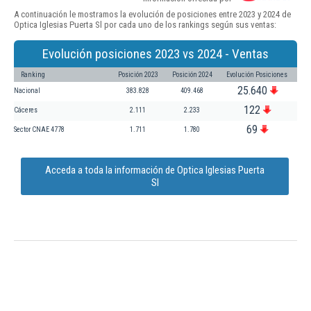
A continuación le mostramos la evolución de posiciones entre 2023 y 2024 de
Optica Iglesias Puerta Sl por cada uno de los rankings según sus ventas:
Evolución posiciones 2023 vs 2024 - Ventas
Ranking
Posición 2023
Posición 2024
Evolución Posiciones
25.640
Nacional
383.828
409.468
122
Cáceres
2.111
2.233
69
Sector CNAE 4778
1.711
1.780
Acceda a toda la información de Optica Iglesias Puerta
Sl