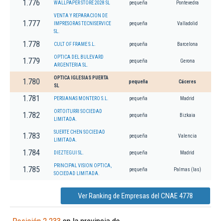
1.776
WALLPAPER STORE 2028 SL
pequeña
Pontevedra
VENTA Y REPARACION DE
1.777
IMPRESORAS TECNISERVICE
pequeña
Valladolid
SL.
1.778
CULT OF FRAME S.L.
pequeña
Barcelona
OPTICA DEL BULEVARD
1.779
pequeña
Gerona
ARGENTERIA SL.
OPTICA IGLESIAS PUERTA
1.780
pequeña
Cáceres
SL
1.781
PERSIANAS MONTERO S.L.
pequeña
Madrid
ORTOITURRI SOCIEDAD
1.782
pequeña
Bizkaia
LIMITADA.
SUERTE CHEN SOCIEDAD
1.783
pequeña
Valencia
LIMITADA.
1.784
DIEZTEGUI SL.
pequeña
Madrid
PRINCIPAL VISION OPTICA,
1.785
pequeña
Palmas (las)
SOCIEDAD LIMITADA.
Ver Ranking de Empresas del CNAE 4778