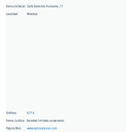
Domicilio Social
Calle Derechos Humanos , 11
Localidad
Moraleja
Teléfono
92714...
Forma Jurídica
Sociedad limitada unipersonal
Página Web
www.opticaiglesias.com