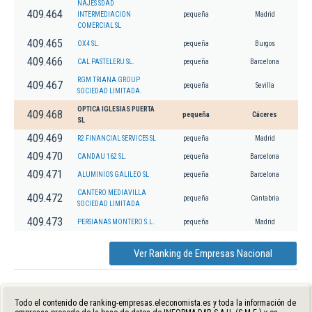
NAJES SDAD
409.464
INTERMEDIACION
pequeña
Madrid
COMERCIAL SL
409.465
OX4 SL.
pequeña
Burgos
409.466
CAL PASTELERU SL.
pequeña
Barcelona
RGM TRIANA GROUP
409.467
pequeña
Sevilla
SOCIEDAD LIMITADA.
OPTICA IGLESIAS PUERTA
409.468
pequeña
Cáceres
SL
409.469
R2 FINANCIAL SERVICES SL
pequeña
Madrid
409.470
CANDAU 162 SL.
pequeña
Barcelona
409.471
ALUMINIOS GALILEO SL
pequeña
Barcelona
CANTERO MEDIAVILLA
409.472
pequeña
Cantabria
SOCIEDAD LIMITADA
409.473
PERSIANAS MONTERO S.L.
pequeña
Madrid
Ver Ranking de Empresas Nacional
Todo el contenido de ranking-empresas.eleconomista.es y toda la información de