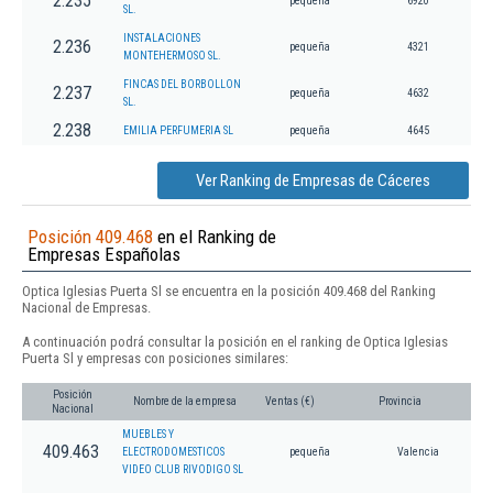
2.235
pequeña
6920
SL.
INSTALACIONES
2.236
pequeña
4321
MONTEHERMOSO SL.
FINCAS DEL BORBOLLON
2.237
pequeña
4632
SL.
2.238
EMILIA PERFUMERIA SL
pequeña
4645
Ver Ranking de Empresas de Cáceres
Posición 409.468
en el Ranking de
Empresas Españolas
Optica Iglesias Puerta Sl se encuentra en la posición 409.468 del Ranking
Nacional de Empresas.
A continuación podrá consultar la posición en el ranking de Optica Iglesias
Puerta Sl y empresas con posiciones similares:
Posición
Nombre de la empresa
Ventas (€)
Provincia
Nacional
MUEBLES Y
409.463
ELECTRODOMESTICOS
pequeña
Valencia
VIDEO CLUB RIVODIGO SL