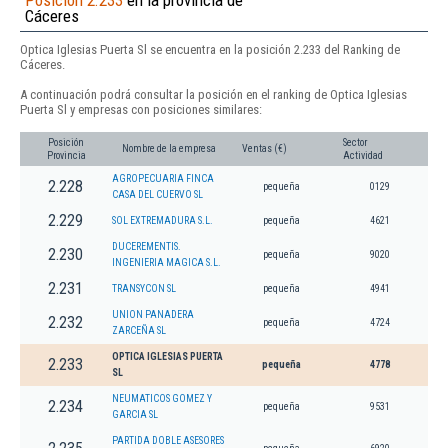
Posición 2.233
en la provincia de
Cáceres
Optica Iglesias Puerta Sl se encuentra en la posición 2.233 del Ranking de
Cáceres.
A continuación podrá consultar la posición en el ranking de Optica Iglesias
Puerta Sl y empresas con posiciones similares:
Posición
Sector
Nombre de la empresa
Ventas (€)
Provincia
Actividad
AGROPECUARIA FINCA
2.228
pequeña
0129
CASA DEL CUERVO SL
2.229
SOL EXTREMADURA S.L.
pequeña
4621
DUCEREMENTIS.
2.230
pequeña
9020
INGENIERIA MAGICA S.L.
2.231
TRANSYCON SL
pequeña
4941
UNION PANADERA
2.232
pequeña
4724
ZARCEÑA SL
OPTICA IGLESIAS PUERTA
2.233
pequeña
4778
SL
NEUMATICOS GOMEZ Y
2.234
pequeña
9531
GARCIA SL
PARTIDA DOBLE ASESORES