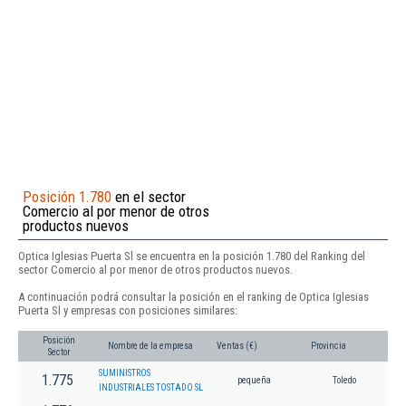
Posición 1.780
en el sector
Comercio al por menor de otros
productos nuevos
Optica Iglesias Puerta Sl se encuentra en la posición 1.780 del Ranking del
sector Comercio al por menor de otros productos nuevos.
A continuación podrá consultar la posición en el ranking de Optica Iglesias
Puerta Sl y empresas con posiciones similares:
Posición
Nombre de la empresa
Ventas (€)
Provincia
Sector
SUMINISTROS
1.775
pequeña
Toledo
INDUSTRIALES TOSTADO SL