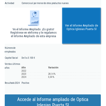
Actividad
Comercio al por menor de otros productos nuevos
Ver el Informe Ampliado de
Optica Iglesias Puerta Sl
Ve el Informe Ampliado. ¡Es gratis!
Regístrese en eInforma y le regalamos
el Informe Ampliado de esta empresa
Número de
empleados
Capital Social
De 0 a 3.100 €
Ventas últimos
Año
Variación
años
2022
2023
28,14 %
2024
0,44 %
Resultado 2024
Positivo
Accede al Informe ampliado de Optica
Iglesias Puerta Sl