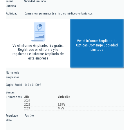
Forma
Sociedad limitada
Jurídica
Actividad
Comercio al por menor de artículos médicos y ortopédicos
Ver el Informe Ampliado de
Opticas Comenge Sociedad
Ve el Informe Ampliado. ¡Es gratis!
Regístrese en eInforma y le
Limitada
regalamos el Informe Ampliado de
esta empresa
Número de
empleados
Capital Social
De 0 a 3.100 €
Ventas
Año
Variación
últimos años
2022
2023
3,35 %
2024
-9,5 %
Resultado
Positivo
2024