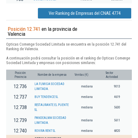
Ver Ranking de Empresas del CNAE 4774
Posición 12.741
en la provincia de
Valencia
Opticas Comenge Sociedad Limitada se encuentra en la posición 12.741 del
Ranking de Valencia.
A continuación podrá consultar la posición en el ranking de Opticas Comenge
Sociedad Limitada y empresas con posiciones similares:
Posición
Sector
Nombre de la empresa
Ventas (€)
Provincia
Actividad
LA FUMIGA SOCIEDAD
12.736
mediana
9013
LIMITADA.
12.737
BUY TENDENCE SL
mediana
4619
RESTAURANTE EL PUENTE
12.738
mediana
5630
SL
PANDEALMA SOCIEDAD
12.739
mediana
5611
LIMITADA.
12.740
ROVIRA RENT SL
mediana
6820