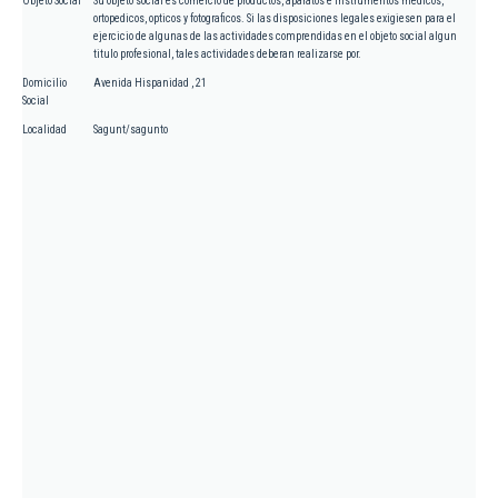
Objeto Social
Su objeto social es comercio de productos, aparatos e instrumentos medicos,
ortopedicos, opticos y fotograficos. Si las disposiciones legales exigiesen para el
ejercicio de algunas de las actividades comprendidas en el objeto social algun
titulo profesional, tales actividades deberan realizarse por.
Domicilio
Avenida Hispanidad , 21
Social
Localidad
Sagunt/sagunto