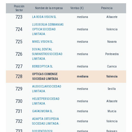
Posición
Nombre de la empresa
Ventas (€)
Provincia
Sector
723
LA RODA VISION SL
mediana
Albacete
LUIS BORJA GERMANIAS
724
OPTICA SOCIEDAD
mediana
Valencia
LIMITADA.
725
MIKEL VISION SL.
mediana
Navarra
DOVAL DENTAL
726
SUMINISTROS SOCIEDAD
mediana
Pontevedra
LIMITADA.
727
BERSEOPTICA SL
mediana
Cuenca
OPTICAS COMENGE
728
mediana
Valencia
SOCIEDAD LIMITADA
AUDIOCLAR SOCIEDAD
729
mediana
Sevilla
LIMITADA.
HELSETPER SOCIEDAD
730
mediana
Albacete
LIMITADA.
731
GAFAS MORA SL.
mediana
Murcia
ADAPTA ORTOPEDIA
732
mediana
Valencia
SOCIEDAD LIMITADA.
733
DOS SENTIDOS SL.
mediana
Baleares