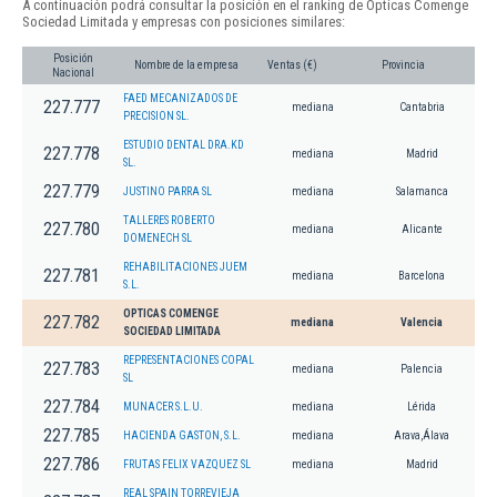
A continuación podrá consultar la posición en el ranking de Opticas Comenge
Sociedad Limitada y empresas con posiciones similares:
Posición
Nombre de la empresa
Ventas (€)
Provincia
Nacional
FAED MECANIZADOS DE
227.777
mediana
Cantabria
PRECISION SL.
ESTUDIO DENTAL DRA.KD
227.778
mediana
Madrid
SL.
227.779
JUSTINO PARRA SL
mediana
Salamanca
TALLERES ROBERTO
227.780
mediana
Alicante
DOMENECH SL
REHABILITACIONES JUEM
227.781
mediana
Barcelona
S.L.
OPTICAS COMENGE
227.782
mediana
Valencia
SOCIEDAD LIMITADA
REPRESENTACIONES COPAL
227.783
mediana
Palencia
SL
227.784
MUNACER S.L.U.
mediana
Lérida
227.785
HACIENDA GASTON, S.L.
mediana
Arava,Álava
227.786
FRUTAS FELIX VAZQUEZ SL
mediana
Madrid
REAL SPAIN TORREVIEJA