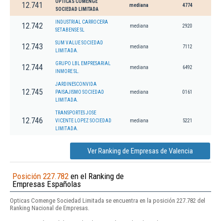
OPTICAS COMENGE
12.741
mediana
4774
SOCIEDAD LIMITADA
INDUSTRIAL CARROCERA
12.742
mediana
2920
SETABENSE SL
SUM VALUE SOCIEDAD
12.743
mediana
7112
LIMITADA.
GRUPO LBL EMPRESARIAL
12.744
mediana
6492
INMORE SL.
JARDINESCONVIDA
12.745
PAISAJISMO SOCIEDAD
mediana
0161
LIMITADA.
TRANSPORTES JOSE
12.746
VICENTE LOPEZ SOCIEDAD
mediana
5221
LIMITADA.
Ver Ranking de Empresas de Valencia
Posición 227.782
en el Ranking de
Empresas Españolas
Opticas Comenge Sociedad Limitada se encuentra en la posición 227.782 del
Ranking Nacional de Empresas.