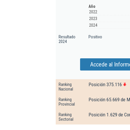
Año
2022
2023
2024
Resultado
Positivo
2024
Accede al Inform
Posición 375.116
Ranking
Nacional
Posición 65.669 de M
Ranking
Provincial
Posición 1.629 de Co
Ranking
Sectorial