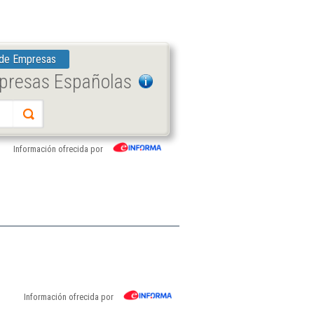
 de Empresas
mpresas Españolas
Información ofrecida por
Información ofrecida por