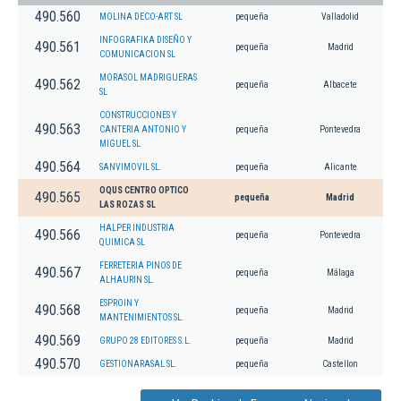
490.560
MOLINA DECO-ART SL
pequeña
Valladolid
INFOGRAFIKA DISEÑO Y
490.561
pequeña
Madrid
COMUNICACION SL
MORASOL MADRIGUERAS
490.562
pequeña
Albacete
SL
CONSTRUCCIONES Y
490.563
CANTERIA ANTONIO Y
pequeña
Pontevedra
MIGUEL SL
490.564
SANVIMOVIL SL.
pequeña
Alicante
OQUS CENTRO OPTICO
490.565
pequeña
Madrid
LAS ROZAS SL
HALPER INDUSTRIA
490.566
pequeña
Pontevedra
QUIMICA SL
FERRETERIA PINOS DE
490.567
pequeña
Málaga
ALHAURIN SL.
ESPROIN Y
490.568
pequeña
Madrid
MANTENIMIENTOS SL.
490.569
GRUPO 28 EDITORES S.L.
pequeña
Madrid
490.570
GESTIONARASAL SL.
pequeña
Castellon