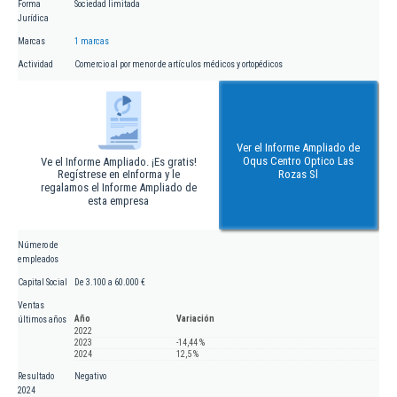
Forma
Sociedad limitada
Jurídica
Marcas
1 marcas
Actividad
Comercio al por menor de artículos médicos y ortopédicos
Ver el Informe Ampliado de
Oqus Centro Optico Las
Ve el Informe Ampliado. ¡Es gratis!
Regístrese en eInforma y le
Rozas Sl
regalamos el Informe Ampliado de
esta empresa
Número de
empleados
Capital Social
De 3.100 a 60.000 €
Ventas
Año
Variación
últimos años
2022
2023
-14,44 %
2024
12,5 %
Resultado
Negativo
2024