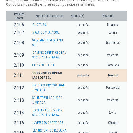
Optico Las Rozas Sl y empresas con posiciones similares:
Posición
Nombre de la empresa
Ventas (€)
Provincia
Sector
2.106
AUDITUS SL
pequeña
Tarragona
2.107
MALVIDO Y LAIÑO SL.
pequeña
Coruña
SALVEANO & SALVEANO
2.108
pequeña
Salamanca
S.L.
GAMING CENTER GLOBAL
2.109
pequeña
Valencia
SOCIEDAD LIMITADA.
2.110
QUISMED 1980 S.L.
pequeña
Barcelona
OQUS CENTRO OPTICO
2.111
pequeña
Madrid
LAS ROZAS SL
ORTOFACTORY SOCIEDAD
2.112
pequeña
Pontevedra
LIMITADA.
SOLID TREND SOCIEDAD
2.113
pequeña
Valencia
LIMITADA.
ESCOLAR AUDIOVISION
2.114
pequeña
Sevilla
SOCIEDAD LIMITADA.
2.115
INVERSORA DE OPTICA SL
pequeña
Córdoba
CENTRO OPTICO REQUENA
2.116
pequeña
Madrid