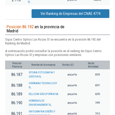
SL
Ver Ranking de Empresas del CNAE 4774
Posición 86.192
en la provincia de
Madrid
Oqus Centro Optico Las Rozas Sl se encuentra en la posición 86.192 del
Ranking de Madrid.
A continuación podrá consultar la posición en el ranking de Oqus Centro
Optico Las Rozas Sl y empresas con posiciones similares:
Posición
Sector
Nombre de la empresa
Ventas (€)
Provincia
Actividad
ISTORIA FOTOGRAFIA Y
86.187
pequeña
6920
GESTION SL.
HISPAMAX TECHNOLOGY
86.188
pequeña
6391
SL.
86.189
SELLCOM GROUP SPAIN SA.
pequeña
6290
VERMENOUZE
86.190
pequeña
7499
ENVIRONNEMENT SL.
INFOGRAFIKA DISEÑO Y
86.191
pequeña
7413