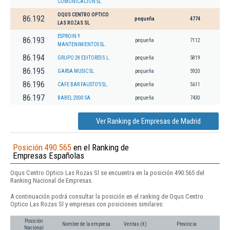
COMUNICACION SL
OQUS CENTRO OPTICO
86.192
pequeña
4774
LAS ROZAS SL
ESPROIN Y
86.193
pequeña
7112
MANTENIMIENTOS SL.
86.194
GRUPO 28 EDITORES S.L.
pequeña
5819
86.195
GARSA MUSIC SL
pequeña
5920
86.196
CAFE BAR FAUSTO'S SL.
pequeña
5611
86.197
BABEL 2000 SA
pequeña
7430
Ver Ranking de Empresas de Madrid
Posición 490.565
en el Ranking de
Empresas Españolas
Oqus Centro Optico Las Rozas Sl se encuentra en la posición 490.565 del
Ranking Nacional de Empresas.
A continuación podrá consultar la posición en el ranking de Oqus Centro
Optico Las Rozas Sl y empresas con posiciones similares:
Posición
Nombre de la empresa
Ventas (€)
Provincia
Nacional