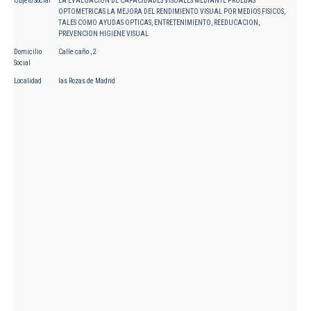
Objeto Social
LA EVALUACION DE CAPACIDADES VISUALES MEDIANTE PRUEBAS
OPTOMETRICAS LA MEJORA DEL RENDIMIENTO VISUAL POR MEDIOS FISICOS,
TALES COMO AYUDAS OPTICAS, ENTRETENIMIENTO, REEDUCACION,
PREVENCION HIGIENE VISUAL
Domicilio
Calle caño , 2
Social
Localidad
las Rozas de Madrid