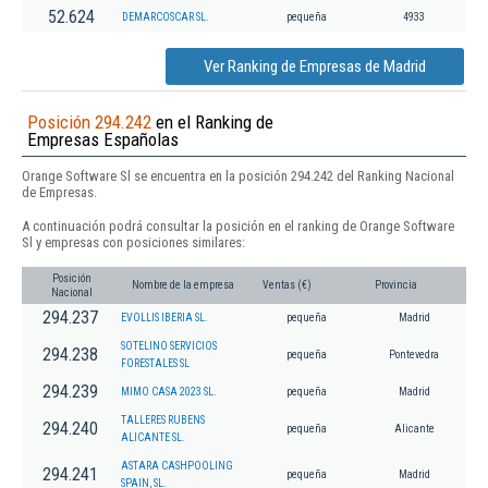
52.624
DEMARCOSCAR SL.
pequeña
4933
Ver Ranking de Empresas de Madrid
Posición 294.242
en el Ranking de
Empresas Españolas
Orange Software Sl se encuentra en la posición 294.242 del Ranking Nacional
de Empresas.
A continuación podrá consultar la posición en el ranking de Orange Software
Sl y empresas con posiciones similares:
Posición
Nombre de la empresa
Ventas (€)
Provincia
Nacional
294.237
EVOLLIS IBERIA SL.
pequeña
Madrid
SOTELINO SERVICIOS
294.238
pequeña
Pontevedra
FORESTALES SL
294.239
MIMO CASA 2023 SL.
pequeña
Madrid
TALLERES RUBENS
294.240
pequeña
Alicante
ALICANTE SL.
ASTARA CASHPOOLING
294.241
pequeña
Madrid
SPAIN, SL.