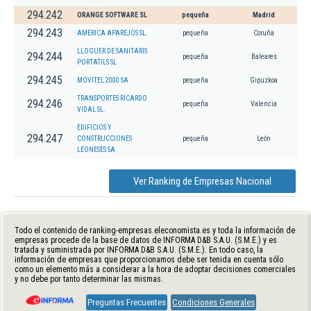
294.242
ORANGE SOFTWARE SL
pequeña
Madrid
294.243
AMERICA APAREJOS SL.
pequeña
Coruña
LLOGUER DE SANITARIS
294.244
pequeña
Baleares
PORTATILS SL
294.245
MOVITEL 2000 SA
pequeña
Gipuzkoa
TRANSPORTES RICARDO
294.246
pequeña
Valencia
VIDAL SL.
EDIFICIOS Y
294.247
CONSTRUCCIONES
pequeña
León
LEONESES SA
Ver Ranking de Empresas Nacional
Todo el contenido de ranking-empresas.eleconomista.es y toda la información de
empresas procede de la base de datos de INFORMA D&B S.A.U. (S.M.E.) y es
tratada y suministrada por INFORMA D&B S.A.U. (S.M.E.). En todo caso, la
información de empresas que proporcionamos debe ser tenida en cuenta sólo
como un elemento más a considerar a la hora de adoptar decisiones comerciales
y no debe por tanto determinar las mismas.
Preguntas Frecuentes
Condiciones Generales