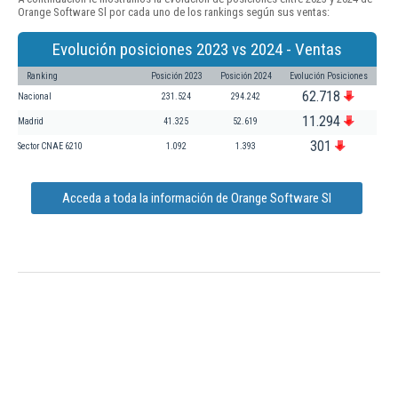
Orange Software Sl por cada uno de los rankings según sus ventas:
Evolución posiciones 2023 vs 2024 - Ventas
Ranking
Posición 2023
Posición 2024
Evolución Posiciones
62.718
Nacional
231.524
294.242
11.294
Madrid
41.325
52.619
301
Sector CNAE 6210
1.092
1.393
Acceda a toda la información de Orange Software Sl