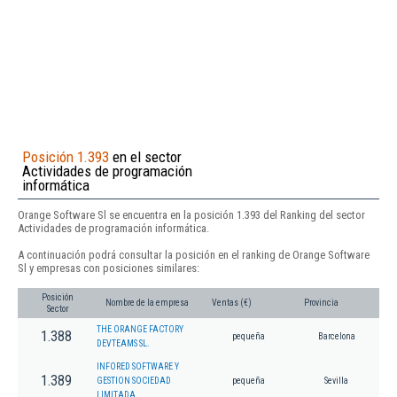
Posición 1.393
en el sector
Actividades de programación
informática
Orange Software Sl se encuentra en la posición 1.393 del Ranking del sector
Actividades de programación informática.
A continuación podrá consultar la posición en el ranking de Orange Software
Sl y empresas con posiciones similares:
Posición
Nombre de la empresa
Ventas (€)
Provincia
Sector
THE ORANGE FACTORY
1.388
pequeña
Barcelona
DEVTEAMS SL.
INFORED SOFTWARE Y
1.389
GESTION SOCIEDAD
pequeña
Sevilla
LIMITADA.