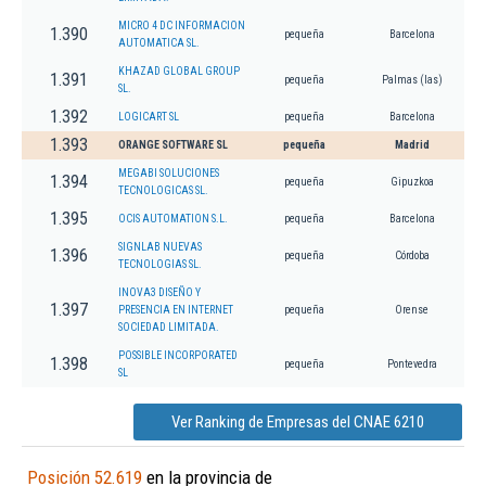
MICRO 4 DC INFORMACION
1.390
pequeña
Barcelona
AUTOMATICA SL.
KHAZAD GLOBAL GROUP
1.391
pequeña
Palmas (las)
SL.
1.392
LOGICART SL
pequeña
Barcelona
1.393
ORANGE SOFTWARE SL
pequeña
Madrid
MEGABI SOLUCIONES
1.394
pequeña
Gipuzkoa
TECNOLOGICAS SL.
1.395
OCIS AUTOMATION S.L.
pequeña
Barcelona
SIGNLAB NUEVAS
1.396
pequeña
Córdoba
TECNOLOGIAS SL.
INOVA3 DISEÑO Y
1.397
PRESENCIA EN INTERNET
pequeña
Orense
SOCIEDAD LIMITADA.
POSSIBLE INCORPORATED
1.398
pequeña
Pontevedra
SL
Ver Ranking de Empresas del CNAE 6210
Posición 52.619
en la provincia de