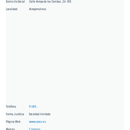
Domicilio Social
Calle Arroyo de los Combos , 26 - BIS
Localidad
Arroyomolinos
Teléfono
91609...
Forma Jurídica
Sociedad limitada
Página Web
www.osoco.es
Marcas
2 marcas