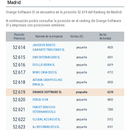
Madrid
Orange Software Sl se encuentra en la posición 52.619 del Ranking de Madrid.
A continuación podrá consultar la posición en el ranking de Orange Software
Sl y empresas con posiciones similares:
Posición
Sector
Nombre de la empresa
Ventas (€)
Provincia
Actividad
JAVIER DE BENITO
52.614
pequeña
6920
GABINETE TRIBUTARIO SL
52.615
DMD SISTEMAS 2000 SL
pequeña
4331
52.616
EVOLLIS IBERIA SL.
pequeña
6619
52.617
MIMO CASA 2023 SL.
pequeña
4712
ASTARA CASHPOOLING
52.618
pequeña
6920
SPAIN, SL.
52.619
ORANGE SOFTWARE SL
pequeña
6210
52.620
FERGA 10 SA
pequeña
6820
FRAVET SERVICIOS
52.621
pequeña
7500
VETERINARIOS SLU
52.622
GLOBAL AZOAGUE SL.
pequeña
3512
52.623
AJ REFORMAS 2016 SL.
pequeña
4101