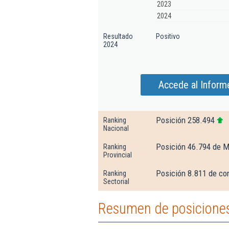
2023
2024
Resultado
Positivo
2024
Accede al Inform
Posición 258.494
Ranking
Nacional
Posición 46.794 de M
Ranking
Provincial
Posición 8.811 de con
Ranking
Sectorial
Resumen de posiciones