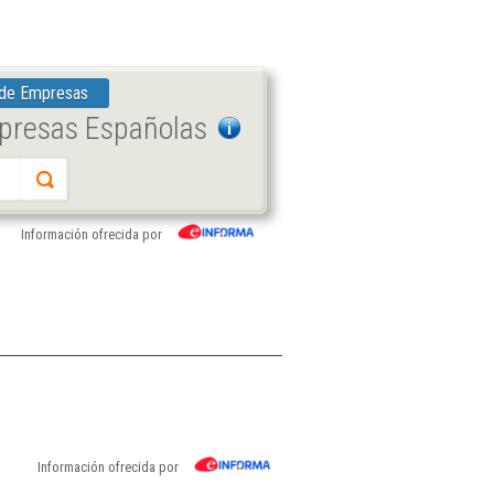
 de Empresas
mpresas Españolas
Información ofrecida por
Información ofrecida por