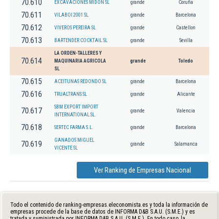
70.610
EXCAVACIONES MIDON SL
grande
Coruña
70.611
VILABOI 2001 SL
grande
Barcelona
70.612
VIVEROS PEREIRA SL
grande
Castellon
70.613
BARTENDER COCKTAIL SL
grande
Sevilla
LA ORDEN-TALLERES Y
70.614
MAQUINARIA AGRICOLA
grande
Toledo
SL
70.615
ACEITUNAS REDONDO SL
grande
Barcelona
70.616
TRUALTRANS SL
grande
Alicante
SBM EXPORT IMPORT
70.617
grande
Valencia
INTERNATIONAL SL.
70.618
SERTEC FARMA S.L.
grande
Barcelona
GANADOS MIGUEL
70.619
grande
Salamanca
VICENTE SL
Ver Ranking de Empresas Nacional
Todo el contenido de ranking-empresas.eleconomista.es y toda la información de
empresas procede de la base de datos de INFORMA D&B S.A.U. (S.M.E.) y es
tratada y suministrada por INFORMA D&B S.A.U. (S.M.E.). En todo caso, la