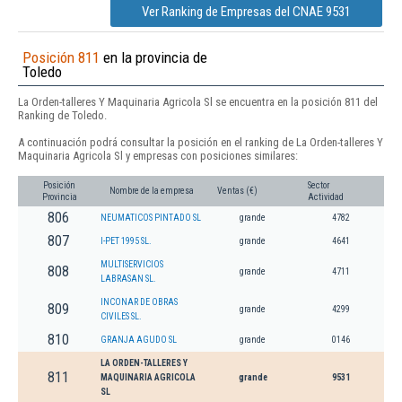
Ver Ranking de Empresas del CNAE 9531
Posición 811
en la provincia de
Toledo
La Orden-talleres Y Maquinaria Agricola Sl se encuentra en la posición 811 del
Ranking de Toledo.
A continuación podrá consultar la posición en el ranking de La Orden-talleres Y
Maquinaria Agricola Sl y empresas con posiciones similares:
Posición
Sector
Nombre de la empresa
Ventas (€)
Provincia
Actividad
806
NEUMATICOS PINTADO SL
grande
4782
807
I-PET 1995 SL.
grande
4641
MULTISERVICIOS
808
grande
4711
LABRASAN SL.
INCONAR DE OBRAS
809
grande
4299
CIVILES SL.
810
GRANJA AGUDO SL
grande
0146
LA ORDEN-TALLERES Y
811
MAQUINARIA AGRICOLA
grande
9531
SL