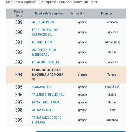
Maquinaria Agricola Sl y empresas con posiciones similares:
Posición
Nombre de la empresa
Ventas (€)
Provincia
Sector
389
AUTO CASASUS SL
grande
Tarragona
ECOAUTO SERVICIOS
390
grande
Barcelona
CARROCEROS SL
391
MOTOR TELDE SL
grande
Palmas (las)
ANTONIO Y PEDRO
392
grande
Murcia
MENDOZA SL
393
MURO MOTOSERVEI SL
grande
Barcelona
LA ORDEN-TALLERES Y
394
MAQUINARIA AGRICOLA
grande
Toledo
SL
395
SCANARABA S.L.
grande
Arava,Álava
396
TALLERES DIESEL LEON SL.
grande
Madrid
397
NOVA ILORCITANA SL.
grande
Murcia
398
ALTAPRESUR SL
grande
Cádiz
TOMAS SAIZ SOCIEDAD
399
grande
Cantabria
LIMITADA.