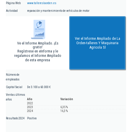
Página Web
www.tallereslaorden.es
Actividad
reparación y mantenimiento de vehículos de motor
Ver el Informe Ampliado de La
Orden-talleres Y Maquinaria
Ve el Informe Ampliado. ¡Es
gratis!
Agricola Sl
Regístrese en eInforma y le
regalamos el Informe Ampliado
de esta empresa
Número de
empleados
Capital Social
De 3.100 a 60.000 €
Ventas últimos
Año
Variación
años
2022
2023
6,35 %
2024
16,3 %
Resultado 2024
Positivo