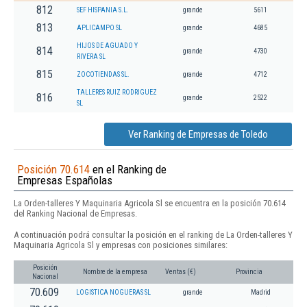
812
SEF HISPANIA S.L.
grande
5611
813
APLICAMPO SL
grande
4685
HIJOS DE AGUADO Y
814
grande
4730
RIVERA SL
815
ZOCOTIENDAS SL.
grande
4712
TALLERES RUIZ RODRIGUEZ
816
grande
2522
SL
Ver Ranking de Empresas de Toledo
Posición 70.614
en el Ranking de
Empresas Españolas
La Orden-talleres Y Maquinaria Agricola Sl se encuentra en la posición 70.614
del Ranking Nacional de Empresas.
A continuación podrá consultar la posición en el ranking de La Orden-talleres Y
Maquinaria Agricola Sl y empresas con posiciones similares:
Posición
Nombre de la empresa
Ventas (€)
Provincia
Nacional
70.609
LOGISTICA NOGUERAS SL
grande
Madrid