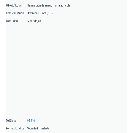
Objeto Social
Reparación de maquinaria agricola
Domicilio Social
Avenida Europa , 186
Localidad
Madridejos
Teléfono
92546...
Forma Jurídica
Sociedad limitada