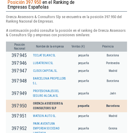
Posición 397.950
en el Ranking de
Empresas Españolas
Orenza Assessors & Consultors Slp se encuentra en la posición 397.950 del
Ranking Nacional de Empresas.
A continuación podrá consultar la posición en el ranking de Orenza Assessors
& Consultors Slp y empresas con posiciones similares:
Posición
Nombre de la empresa
Ventas (€)
Provincia
Nacional
397.945
TECLAT BLANC SL
pequeña
Barcelona
397.946
LUBATRONIC SL
pequeña
Pontevedra
397.947
CLISOS CAPITAL SL.
pequeña
Madrid
BARCELONA PROPELLERS
397.948
pequeña
Barcelona
S.L.
PROFESIONALES DEL
397.949
pequeña
Jaén
SEGURO ALCALA SL
ORENZA ASSESSORS &
397.950
pequeña
Barcelona
CONSULTORS SLP
397.951
WATSON AUTO SL.
pequeña
Madrid
PARK AVENTURA
397.952
EMPORDA SOCIEDAD
pequeña
Gerona