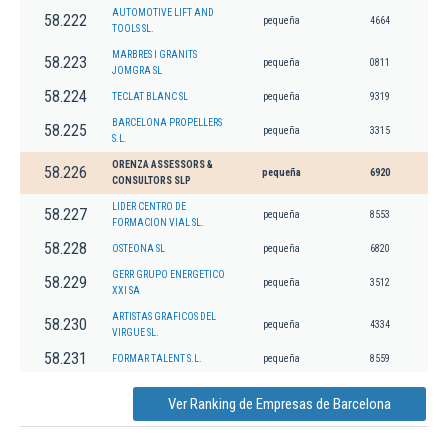
AUTOMOTIVE LIFT AND
58.222
pequeña
4664
TOOLS SL.
MARBRES I GRANITS
58.223
pequeña
0811
JOMGRA SL
58.224
TECLAT BLANC SL
pequeña
9319
BARCELONA PROPELLERS
58.225
pequeña
3315
S.L.
ORENZA ASSESSORS &
58.226
pequeña
6920
CONSULTORS SLP
LIDER CENTRO DE
58.227
pequeña
8553
FORMACION VIAL SL.
58.228
OSTEONA SL
pequeña
6820
GERR GRUPO ENERGETICO
58.229
pequeña
3512
XXI SA
ARTISTAS GRAFICOS DEL
58.230
pequeña
4334
VIRGUE SL.
58.231
FORMAR TALENT S.L.
pequeña
8559
Ver Ranking de Empresas de Barcelona