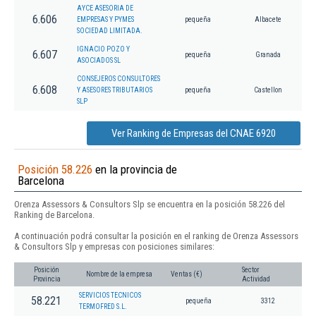
AYCE ASESORIA DE
6.606
EMPRESAS Y PYMES
pequeña
Albacete
SOCIEDAD LIMITADA.
IGNACIO POZO Y
6.607
pequeña
Granada
ASOCIADOS SL
CONSEJEROS CONSULTORES
6.608
Y ASESORES TRIBUTARIOS
pequeña
Castellon
SLP
Ver Ranking de Empresas del CNAE 6920
Posición 58.226
en la provincia de
Barcelona
Orenza Assessors & Consultors Slp se encuentra en la posición 58.226 del
Ranking de Barcelona.
A continuación podrá consultar la posición en el ranking de Orenza Assessors
& Consultors Slp y empresas con posiciones similares:
Posición
Sector
Nombre de la empresa
Ventas (€)
Provincia
Actividad
SERVICIOS TECNICOS
58.221
pequeña
3312
TERMOFRED S.L.