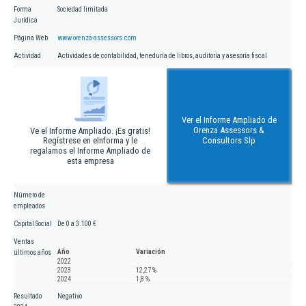
Forma
Sociedad limitada
Jurídica
Página Web
www.orenza-assessors.com
Actividad
Actividades de contabilidad, teneduría de libros, auditoría y asesoría fiscal
Ver el Informe Ampliado de
Orenza Assessors &
Ve el Informe Ampliado. ¡Es gratis!
Regístrese en eInforma y le
Consultors Slp
regalamos el Informe Ampliado de
esta empresa
Número de
empleados
Capital Social
De 0 a 3.100 €
Ventas
Año
Variación
últimos años
2022
2023
12,27 %
2024
1,8 %
Resultado
Negativo