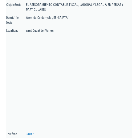
Objeto Social
EL ASESORAMIENTO CONTABLE, FISCAL, LABORAL Y LEGAL A EMPRESAS Y
PARTICULARES.
Domicilio
Avenida Cerdanyola , 53 - SA PTA 1
Social
Localidad
sant Cugat del Valles
Teléfono
93697...