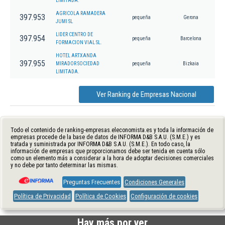
LIMITADA.
AGRICOLA RAMADERA
397.953
pequeña
Gerona
JUMI SL
LIDER CENTRO DE
397.954
pequeña
Barcelona
FORMACION VIAL SL.
HOTEL ARTXANDA
397.955
MIRADOR SOCIEDAD
pequeña
Bizkaia
LIMITADA.
Ver Ranking de Empresas Nacional
Todo el contenido de ranking-empresas.eleconomista.es y toda la información de
empresas procede de la base de datos de INFORMA D&B S.A.U. (S.M.E.) y es
tratada y suministrada por INFORMA D&B S.A.U. (S.M.E.). En todo caso, la
información de empresas que proporcionamos debe ser tenida en cuenta sólo
como un elemento más a considerar a la hora de adoptar decisiones comerciales
y no debe por tanto determinar las mismas.
Preguntas Frecuentes
Condiciones Generales
Política de Privacidad
Política de Cookies
Configuración de cookies
Hay más por ver