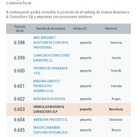
y asesoría fiscal.
A continuación podrá consultar la posición en el ranking de Orenza Assessors
& Consultors Slp y empresas con posiciones similares:
Posición
Nombre de la empresa
Ventas (€)
Provincia
Sector
AMG ASESORES Y
6.598
AUDITORES DE CUENTAS SL
pequeña
Valencia
PROFESIONAL
CUMPLEKOR CONSULTORES
6.599
pequeña
Coruña
& ASESORES, S.L.
PROSERVICES CANARIAS B
6.600
pequeña
Tenerife
Y B SL
ASESORIA GRADECO
6.601
PROMOCION Y
pequeña
Granada
DESARROLLO SL
6.602
ASESORIA A3 BURGOS SL.
pequeña
Burgos
ORENZA ASSESSORS &
6.603
pequeña
Barcelona
CONSULTORS SLP
6.604
ASSESSORIA PROGESTIO SL
pequeña
Barcelona
SANCHEZ MANRESA
6.605
pequeña
Murcia
GESTIONES INTEGRALES SL