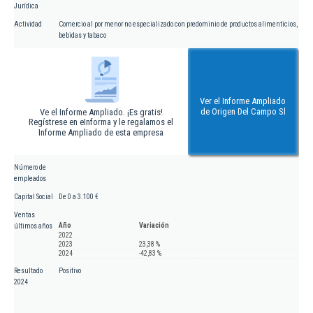
Jurídica
Actividad
Comercio al por menor no especializado con predominio de productos alimenticios,
bebidas y tabaco
Ver el Informe Ampliado
de Origen Del Campo Sl
Ve el Informe Ampliado. ¡Es gratis!
Regístrese en eInforma y le regalamos el
Informe Ampliado de esta empresa
Número de
empleados
Capital Social
De 0 a 3.100 €
Ventas
Año
Variación
últimos años
2022
2023
23,38 %
2024
-42,83 %
Resultado
Positivo
2024