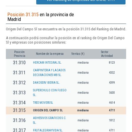
Posición 31.315
en la provincia de
Madrid
Origen Del Campo Sl se encuentra en la posición 31.315 del Ranking de Madrid.
A continuación podrá consultar la posición en el ranking de Origen Del Campo
Sl y empresas con posiciones similares:
Posición
Sector
Nombre de la empresa
Ventas (€)
Provincia
Actividad
31.310
HERCAM INTEGRAL SL.
mediana
8123
CARPINTERIA Y LACADOS
31.311
mediana
4332
DECORACIONES MB SL.
31.312
DAKOSERV IBERIA SL.
mediana
4399
SUPERCHULO CON FUEGO
31.313
mediana
5630
SL.
31.314
TREE MOVERS SL
mediana
4614
31.315
ORIGEN DEL CAMPO SL
mediana
4711
ADHESIVOS GRAFICOS S.C.
31.316
mediana
1812
SL.
31.317
FRUTALEGRIAYVIDA SL.
mediana
4711