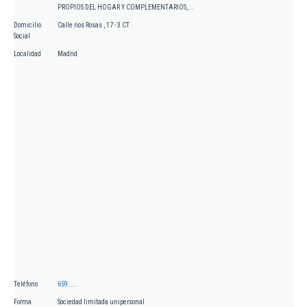
PROPIOS DEL HOGAR Y COMPLEMENTARIOS,...
Domicilio
Calle rios Rosas , 17 - 3 CT
Social
Localidad
Madrid
Teléfono
659.....
Forma
Sociedad limitada unipersonal