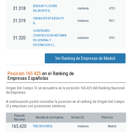
BEBIDAS Y LICORES
31.318
mediana
4725
BELMONTE SL
CRISAN SPORT & BEAUTY
31.319
mediana
9311
SL.
CONSTRUREG
CONSTRUCCION REFORMA
31.320
mediana
4101
EN GENERAL Y
DECORACION S.L.
Ver Ranking de Empresas de Madrid
Posición 165.425
en el Ranking de
Empresas Españolas
Origen Del Campo Sl se encuentra en la posición 165.425 del Ranking Nacional
de Empresas.
A continuación podrá consultar la posición en el ranking de Origen Del Campo
Sl y empresas con posiciones similares:
Posición
Nombre de la empresa
Ventas (€)
Provincia
Nacional
165.420
TREE MOVERS SL
mediana
Madrid