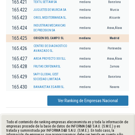
165.421
TEXTIL SETTAM SA
mediana
Barcelona
165.422
JUGUETES DE MURCIA SA
mediana
Murcia
165.423
ORIOL MEDITERRANEA SL.
mediana
Alicante
INDUSTRIAS MECANICAS
165.424
mediana
Arava,Álava
DE PRECISION SA
165.425
ORIGEN DEL CAMPO SL
mediana
Madrid
CENTRO DE DIAGNOSTICO
165.426
mediana
Pontevedra
AVANZADO SL.
165.427
AROA PROYECTO XXI SLL
mediana
Arava,Álava
165.428
FRUTAS CRIFEMAR SL
mediana
Zamora
SAFY GLOBAL GEST
165.429
mediana
Barcelona
SOCIEDAD LIMITADA
165.430
BANAKETAK EGARRI SL.
mediana
Navarra
Ver Ranking de Empresas Nacional
Todo el contenido de ranking-empresas.eleconomista.es y toda la información de
empresas procede de la base de datos de INFORMA D&B S.A.U. (S.M.E.) y es
tratada y suministrada por INFORMA D&B S.A.U. (S.M.E.). En todo caso, la
información de empresas que proporcionamos debe ser tenida en cuenta sólo