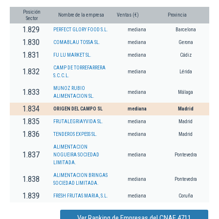
Posición
Nombre de la empresa
Ventas (€)
Provincia
Sector
1.829
PERFECT GLORY FOOD S.L.
mediana
Barcelona
1.830
COMABLAU TOSSA SL.
mediana
Gerona
1.831
FU LU MARKET SL.
mediana
Cádiz
CAMP DE TORREFARRERA
1.832
mediana
Lérida
S.C.C.L.
MUNOZ RUBIO
1.833
mediana
Málaga
ALIMENTACION SL.
1.834
ORIGEN DEL CAMPO SL
mediana
Madrid
1.835
FRUTALEGRIAYVIDA SL.
mediana
Madrid
1.836
TENDEROS EXPESS SL.
mediana
Madrid
ALIMENTACION
1.837
NOGUEIRA SOCIEDAD
mediana
Pontevedra
LIMITADA.
ALIMENTACION BRINGAS
1.838
mediana
Pontevedra
SOCIEDAD LIMITADA.
1.839
FRESH FRUTAS MARIA, S.L.
mediana
Coruña
Ver Ranking de Empresas del CNAE 4711