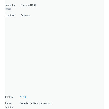
Domicilio
Carretera N-340
Social
Localidad
Orihuela
Teléfono
96530...
Forma
Sociedad limitada unipersonal
Jurídica