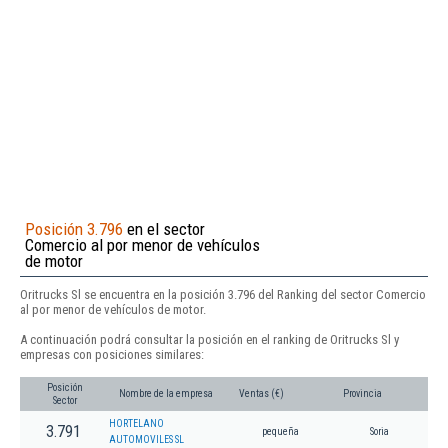
Posición 3.796
en el sector
Comercio al por menor de vehículos
de motor
Oritrucks Sl se encuentra en la posición 3.796 del Ranking del sector Comercio
al por menor de vehículos de motor.
A continuación podrá consultar la posición en el ranking de Oritrucks Sl y
empresas con posiciones similares:
Posición
Nombre de la empresa
Ventas (€)
Provincia
Sector
HORTELANO
3.791
pequeña
Soria
AUTOMOVILES SL