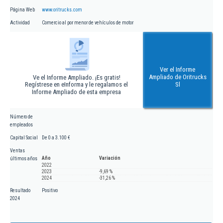
Página Web
www.oritrucks.com
Actividad
Comercio al por menor de vehículos de motor
Ver el Informe
Ampliado de Oritrucks
Ve el Informe Ampliado. ¡Es gratis!
Regístrese en eInforma y le regalamos el
Sl
Informe Ampliado de esta empresa
Número de
empleados
Capital Social
De 0 a 3.100 €
Ventas
Año
Variación
últimos años
2022
2023
-9,69 %
2024
-31,26 %
Resultado
Positivo
2024