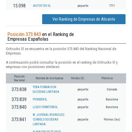
15.098
AUTOS TEO SL
pequeña
7711
Ver Ranking de Empresas de Alicante
Posición 373.843
en el Ranking de
Empresas Españolas
Oritrucks Sl se encuentra en la posición 373.843 del Ranking Nacional de
Empresas.
A continuación podrá consultar la posición en el ranking de Oritrucks Sl y
empresas con posiciones similares:
Posición
Nombre de la empresa
Ventas (€)
Provincia
Nacional
TEBA FORMACION
373.838
pequeña
Granada
SOCIEDAD LIMITADA.
373.839
PONSSER SL
pequeña
Barcelona
373.840
LLEDO FERRETERS SL
pequeña
Barcelona
M. JUVENAL RODRIGUEZ
373.841
CURBELO SOCIEDAD
pequeña
Palmas (las)
LIMITADA.
ALMACEN DE TEJIDOS