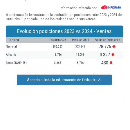
Información ofrecida por
A continuación le mostramos la evolución de posiciones entre 2023 y 2024 de
Oritrucks Sl por cada uno de los rankings según sus ventas:
Evolución posiciones 2023 vs 2024 - Ventas
Ranking
Posición 2023
Posición 2024
Evolución Posiciones
78.776
Nacional
295.067
373.843
3.327
Alicante
11.766
15.093
430
Sector CNAE 4781
3.366
3.796
Acceda a toda la información de Oritrucks Sl