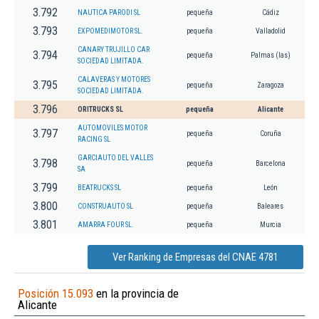
3.792
NAUTICA PARODI SL
pequeña
Cádiz
3.793
EXPOMEDIMOTOR SL.
pequeña
Valladolid
CANARY TRUJILLO CAR
3.794
pequeña
Palmas (las)
SOCIEDAD LIMITADA.
CALAVERAS Y MOTORES
3.795
pequeña
Zaragoza
SOCIEDAD LIMITADA.
3.796
ORITRUCKS SL
pequeña
Alicante
AUTOMOVILES MOTOR
3.797
pequeña
Coruña
RACING SL
GARCIAUTO DEL VALLES
3.798
pequeña
Barcelona
SA
3.799
BEATRUCKS SL
pequeña
León
3.800
CONSTRUAUTO SL
pequeña
Baleares
3.801
AMARRA FOUR SL.
pequeña
Murcia
Ver Ranking de Empresas del CNAE 4781
Posición 15.093
en la provincia de
Alicante