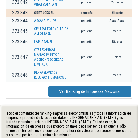
373.842
pequeña
Valencia
VIDAL CATALA SL
373.843
ORITRUCKS SL
pequeña
Alicante
373.844
ARCAYA EQUIP S.L.
pequeña
Arava,Álava
CENTRAL FOTOVOLTAICA
373.845
pequeña
Madrid
ALBOREA SL.
373.846
LAMIARAN SL
pequeña
Bizkaia
GTS TECHNICAL
MANAGEMENT OF
373.847
pequeña
Gerona
ACCIDENTS SOCIEDAD
LIMITADA.
DEKRA SERVICIOS
373.848
pequeña
Madrid
RECURSOS HUMANOS SL
Ver Ranking de Empresas Nacional
Todo el contenido de ranking-empresas.eleconomista.es y toda la información de
empresas procede de la base de datos de INFORMA D&B S.A.U. (S.M.E.) y es
tratada y suministrada por INFORMA D&B S.A.U. (S.M.E.). En todo caso, la
información de empresas que proporcionamos debe ser tenida en cuenta sólo
como un elemento más a considerar a la hora de adoptar decisiones comerciales
y no debe por tanto determinar las mismas.