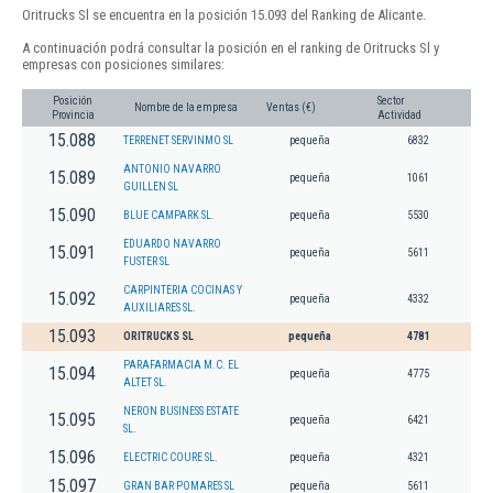
Oritrucks Sl se encuentra en la posición 15.093 del Ranking de Alicante.
A continuación podrá consultar la posición en el ranking de Oritrucks Sl y
empresas con posiciones similares:
Posición
Sector
Nombre de la empresa
Ventas (€)
Provincia
Actividad
15.088
TERRENET SERVINMO SL
pequeña
6832
ANTONIO NAVARRO
15.089
pequeña
1061
GUILLEN SL
15.090
BLUE CAMPARK SL.
pequeña
5530
EDUARDO NAVARRO
15.091
pequeña
5611
FUSTER SL
CARPINTERIA COCINAS Y
15.092
pequeña
4332
AUXILIARES SL.
15.093
ORITRUCKS SL
pequeña
4781
PARAFARMACIA M.C. EL
15.094
pequeña
4775
ALTET SL.
NERON BUSINESS ESTATE
15.095
pequeña
6421
SL.
15.096
ELECTRIC COURE SL.
pequeña
4321
15.097
GRAN BAR POMARES SL
pequeña
5611