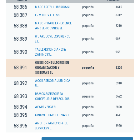
68.386
MARGARITELLI IBERICA SL
pequeña
4615
68.387
I R M DEL VALLES SL
pequeña
3312
MX SOFTWARE EXPERIENCE
68.388
pequeña
6210
AND SERIOUSNESS SL
WE ARE LOVE EXPERIENCE
68.389
pequeña
9031
S.L.
TALLERES SENCIANES &
68.390
pequeña
9531
ZAHINOS SL.
ORSIS CONSULTORES EN
68.391
ORGANIZACION Y
pequeña
6220
SISTEMAS SL
ACOR ASESORIA JURIDICA
68.392
pequeña
6910
SL.
RAMOS ASSESSORS SA
68.393
pequeña
6622
CORREDURIA DE SEGUROS
68.394
APART VERGE SL
pequeña
6820
68.395
KINGVEL BARCELONA S.L.
pequeña
4641
ANCHOR FAMILY OFFICE
68.396
pequeña
6920
SERVICES S.L.