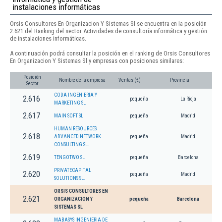
instalaciones informáticas
Orsis Consultores En Organizacion Y Sistemas Sl se encuentra en la posición
2.621 del Ranking del sector Actividades de consultoría informática y gestión
de instalaciones informáticas.
A continuación podrá consultar la posición en el ranking de Orsis Consultores
En Organizacion Y Sistemas Sl y empresas con posiciones similares:
Posición
Nombre de la empresa
Ventas (€)
Provincia
Sector
CODA INGENIERIA Y
2.616
pequeña
La Rioja
MARKETING SL
2.617
MAIN SOFT SL
pequeña
Madrid
HUMAN RESOURCES
2.618
ADVANCED NETWORK
pequeña
Madrid
CONSULTING SL.
2.619
TENGOTWO SL
pequeña
Barcelona
PRIVATECAPITAL
2.620
pequeña
Madrid
SOLUTIONS SL.
ORSIS CONSULTORES EN
2.621
ORGANIZACION Y
pequeña
Barcelona
SISTEMAS SL
MABASYS INGENIERIA DE