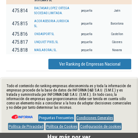
SISTEMAS SL
BALTASAR LOPEZ ORTEGA
475.814
pequeña
Jaén
SOCIEDAD LIMITADA.
ACOR ASESORIA JURIDICA
475.815
pequeña
Barcelona
SL.
475.816
ONDASPORT SL
pequeña
Castellon
475.817
UNQUIET PIXEL SL
pequeña
Cáceres
475.818
MASLABORAL SL.
pequeña
Navarra
Ver Ranking de Empresas Nacional
Todo el contenido de ranking-empresas.eleconomista.es y toda la información de
empresas procede de la base de datos de INFORMA D&B S.A.U. (S.M.E.) y es
tratada y suministrada por INFORMA D&B S.A.U. (S.M.E.). En todo caso, la
información de empresas que proporcionamos debe ser tenida en cuenta sólo
como un elemento más a considerar a la hora de adoptar decisiones comerciales
y no debe por tanto determinar las mismas.
Preguntas Frecuentes
Condiciones Generales
Política de Privacidad
Política de Cookies
Configuración de cookies
Hay más por ver