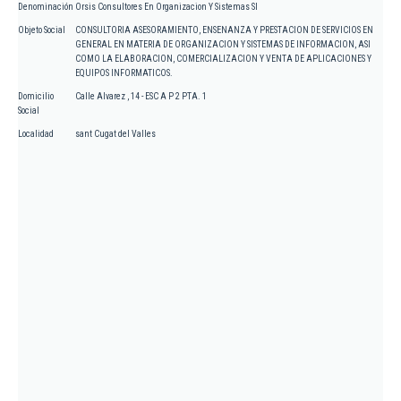
Denominación
Orsis Consultores En Organizacion Y Sistemas Sl
Objeto Social
CONSULTORIA ASESORAMIENTO, ENSENANZA Y PRESTACION DE SERVICIOS EN
GENERAL EN MATERIA DE ORGANIZACION Y SISTEMAS DE INFORMACION, ASI
COMO LA ELABORACION, COMERCIALIZACION Y VENTA DE APLICACIONES Y
EQUIPOS INFORMATICOS.
Domicilio
Calle Alvarez , 14 - ESC A P 2 PTA. 1
Social
Localidad
sant Cugat del Valles