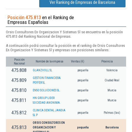
Ver Ranking de Empresas de Barcelona
Posición 475.813
en el Ranking de
Empresas Españolas
Orsis Consultores En Organizacion Y Sistemas Sl se encuentra en la posición
475.813 del Ranking Nacional de Empresas.
A continuación podrá consultar la posición en el ranking de Orsis Consultores
En Organizacion Y Sistemas Sl y empresas con posiciones similares:
Posición
Nombre de la empresa
Ventas (€)
Provincia
Nacional
475.808
GLANZVOLL SL
pequeña
Valencia
GESTION FINANCIERA
475.809
pequeña
Ciudad Real
PEYFER SL
475.810
ENSO SOLUCIONES SL.
pequeña
Murcia
HN GROUP LIDER
475.811
pequeña
Murcia
SOCIEDAD ANONIMA.
CLINICA DENTAL JANDIA
475.812
pequeña
Palmas (las)
SL P
ORSIS CONSULTORES EN
475.813
ORGANIZACION Y
pequeña
Barcelona