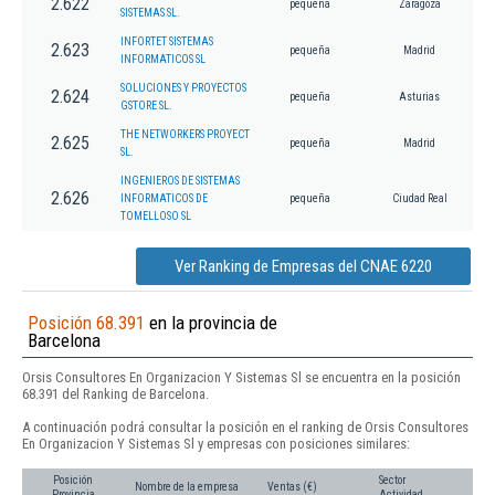
2.622
pequeña
Zaragoza
SISTEMAS SL.
INFORTET SISTEMAS
2.623
pequeña
Madrid
INFORMATICOS SL
SOLUCIONES Y PROYECTOS
2.624
pequeña
Asturias
GSTORE SL.
THE NETWORKERS PROYECT
2.625
pequeña
Madrid
SL.
INGENIEROS DE SISTEMAS
2.626
INFORMATICOS DE
pequeña
Ciudad Real
TOMELLOSO SL
Ver Ranking de Empresas del CNAE 6220
Posición 68.391
en la provincia de
Barcelona
Orsis Consultores En Organizacion Y Sistemas Sl se encuentra en la posición
68.391 del Ranking de Barcelona.
A continuación podrá consultar la posición en el ranking de Orsis Consultores
En Organizacion Y Sistemas Sl y empresas con posiciones similares:
Posición
Sector
Nombre de la empresa
Ventas (€)
Provincia
Actividad