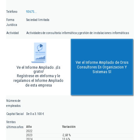
Teléfono
93675...
Forma
Sociedad limitada
Jurídica
Actividad
Actividades de consultoría informática y gestión de instalaciones informáticas
Ver el Informe Ampliado de Orsis
Consultores En Organizacion Y
Ve el Informe Ampliado. ¡Es
gratis!
Sistemas Sl
Regístrese en eInforma y le
regalamos el Informe Ampliado
de esta empresa
Número de
empleados
Capital Social
De 0 a 3.100 €
Ventas
Año
Variación
últimos años
2022
2023
-2,68 %
2024
13,6 %