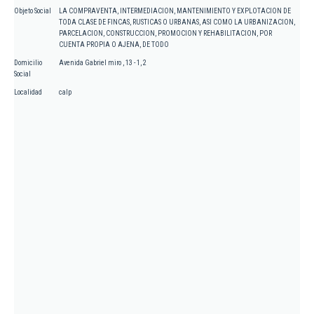
Objeto Social
LA COMPRAVENTA, INTERMEDIACION, MANTENIMIENTO Y EXPLOTACION DE
TODA CLASE DE FINCAS, RUSTICAS O URBANAS, ASI COMO LA URBANIZACION,
PARCELACION, CONSTRUCCION, PROMOCION Y REHABILITACION, POR
CUENTA PROPIA O AJENA, DE TODO
Domicilio
Avenida Gabriel miro , 13 - 1, 2
Social
Localidad
calp