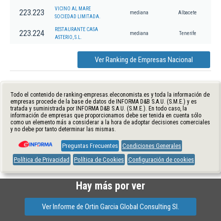
VICINO AL MARE
223.223
mediana
Albacete
SOCIEDAD LIMITADA.
RESTAURANTE CASA
223.224
mediana
Tenerife
ASTERIO, S.L.
Ver Ranking de Empresas Nacional
Todo el contenido de ranking-empresas.eleconomista.es y toda la información de
empresas procede de la base de datos de INFORMA D&B S.A.U. (S.M.E.) y es
tratada y suministrada por INFORMA D&B S.A.U. (S.M.E.). En todo caso, la
información de empresas que proporcionamos debe ser tenida en cuenta sólo
como un elemento más a considerar a la hora de adoptar decisiones comerciales
y no debe por tanto determinar las mismas.
Preguntas Frecuentes
Condiciones Generales
Política de Privacidad
Política de Cookies
Configuración de cookies
Hay más por ver
Ver Informe de Ortin Garcia Global Consulting Sl.