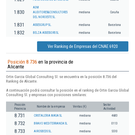
A3M
1.830
AUDITORES&CONSULTORES
mediana
Coruña
DEL NOROESTE SL.
1.831
ASSESGRUP SL.
mediana
Barcelona
1.832
BELZA ASSESSORS SL
mediana
Barcelona
Ver Ranking de Empresas del CNAE 6920
Posición 8.736
en la provincia de
Alicante
Ortin Garcia Global Consulting Sl. se encuentra en la posición 8.736 del
Ranking de Alicante.
A continuación podrá consultar la posición en el ranking de Ortin Garcia Global
Consulting Sl. y empresas con posiciones similares:
Posición
Sector
Nombre de la empresa
Ventas (€)
Provincia
Actividad
8.731
CRISTALERIA MASA SL
mediana
4683
8.732
BRAVO MEDITERRANEA SL
mediana
0113
8.733
AIROSBEDS SL.
mediana
5510