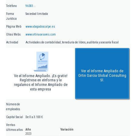
Teléfono
96583...
Forma
Sociedad limitada
Jurídica
Página Web
www.abogadoscalpe.es
Otras Webs
www.ortinasesores.com
Actividad
Actividades de contabilidad, teneduría de libros, auditoría y asesoría fiscal
Ver el Informe Ampliado de
Ortin Garcia Global Consulting
Ve el Informe Ampliado. ¡Es gratis!
Regístrese en eInforma y le
Sl.
regalamos el Informe Ampliado de
esta empresa
Número de
empleados
Capital Social
De 0 a 3.100 €
Ventas
Año
Variación
últimos años
2023