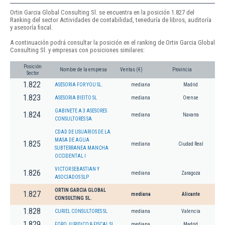
Ortin Garcia Global Consulting Sl. se encuentra en la posición 1.827 del
Ranking del sector Actividades de contabilidad, teneduría de libros, auditoría
y asesoría fiscal.
A continuación podrá consultar la posición en el ranking de Ortin Garcia Global
Consulting Sl. y empresas con posiciones similares:
Posición
Nombre de la empresa
Ventas (€)
Provincia
Sector
1.822
ASESORIA FOR YOU SL.
mediana
Madrid
1.823
ASESORIA BIEITO SL
mediana
Orense
GABINETE A 3 ASESORES
1.824
mediana
Navarra
CONSULTORES SA
CDAD DE USUARIOS DE LA
MASA DE AGUA
1.825
mediana
Ciudad Real
SUBTERRANEA MANCHA
OCCIDENTAL I
VICTOR SEBASTIAN Y
1.826
mediana
Zaragoza
ASOCIADOS SLP
ORTIN GARCIA GLOBAL
1.827
mediana
Alicante
CONSULTING SL.
1.828
CURIEL CONSULTORES SL
mediana
Valencia
1.829
FORO JURIDICO & FISCAL SL
mediana
Madrid