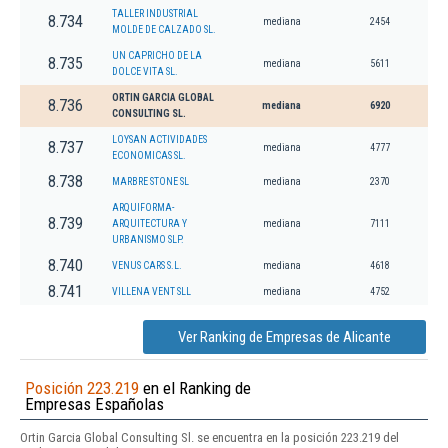
TALLER INDUSTRIAL
8.734
mediana
2454
MOLDE DE CALZADO SL.
UN CAPRICHO DE LA
8.735
mediana
5611
DOLCE VITA SL.
ORTIN GARCIA GLOBAL
8.736
mediana
6920
CONSULTING SL.
LOYSAN ACTIVIDADES
8.737
mediana
4777
ECONOMICAS SL.
8.738
MARBRE STONE SL
mediana
2370
ARQUIFORMA-
8.739
ARQUITECTURA Y
mediana
7111
URBANISMO SLP.
8.740
VENUS CARS S.L.
mediana
4618
8.741
VILLENA VENT SLL
mediana
4752
Ver Ranking de Empresas de Alicante
Posición 223.219
en el Ranking de
Empresas Españolas
Ortin Garcia Global Consulting Sl. se encuentra en la posición 223.219 del