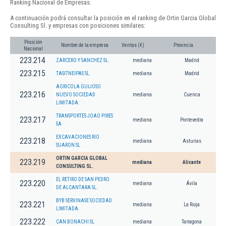
Ranking Nacional de Empresas.
A continuación podrá consultar la posición en el ranking de Ortin Garcia Global
Consulting Sl. y empresas con posiciones similares:
Posición
Nombre de la empresa
Ventas (€)
Provincia
Nacional
223.214
ZARCERO Y SANCHEZ SL.
mediana
Madrid
223.215
TASITNEIPAS SL.
mediana
Madrid
AGRICOLA GUIJOSO
223.216
NUEVO SOCIEDAD
mediana
Cuenca
LIMITADA.
TRANSPORTES JOAO PIRES
223.217
mediana
Pontevedra
SA
EXCAVACIONES RIO
223.218
mediana
Asturias
SUARON SL
ORTIN GARCIA GLOBAL
223.219
mediana
Alicante
CONSULTING SL.
EL RETIRO DE SAN PEDRO
223.220
mediana
Ávila
DE ALCANTARA SL.
BYB SERVINASE SOCIEDAD
223.221
mediana
La Rioja
LIMITADA.
223.222
CAN BONACHI SL
mediana
Tarragona