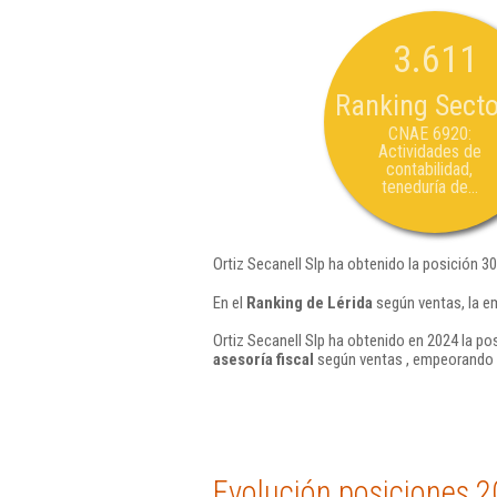
3.611
Ranking Secto
CNAE 6920:
Actividades de
contabilidad,
teneduría de...
Ortiz Secanell Slp ha obtenido la posición 3
En el
Ranking de Lérida
según ventas, la e
Ortiz Secanell Slp ha obtenido en 2024 la po
asesoría fiscal
según ventas , empeorando e
Evolución posiciones 2