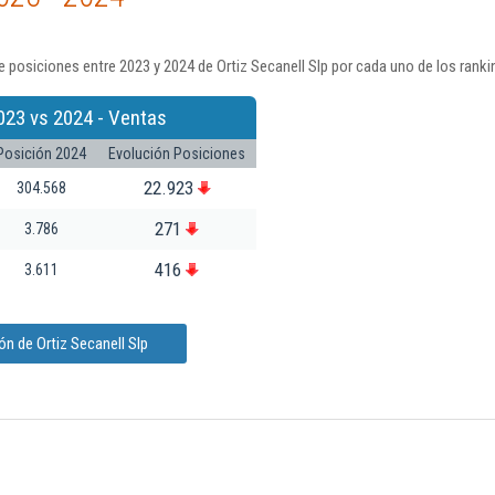
 posiciones entre 2023 y 2024 de Ortiz Secanell Slp por cada uno de los rank
023 vs 2024 - Ventas
Posición 2024
Evolución Posiciones
22.923
304.568
271
3.786
416
3.611
n de Ortiz Secanell Slp