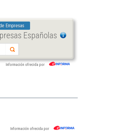
 de Empresas
mpresas Españolas
Información ofrecida por
Información ofrecida por