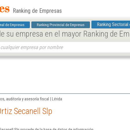
Ranking de Empresas
Ranking Sectorial
nal de Empresas
Ranking Provincial de Empresas
 de su empresa en el mayor Ranking de E
os, auditoría y asesoría fiscal | Lérida
rtiz Secanell Slp
Secanell Slp procede de la base de datos de información