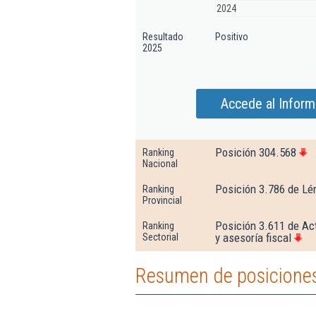
2024
Resultado
Positivo
2025
Accede al Inform
Posición 304.568
Ranking
Nacional
Posición 3.786 de Lé
Ranking
Provincial
Posición 3.611 de Act
Ranking
y asesoría fiscal
Sectorial
Resumen de posiciones 